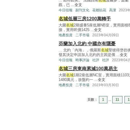
... 錯特錯矣。 法國西南
名城
波爾多，蓋蘭（
戲，已 ...
全文
今日信報
副刊文化
花都拈花
高潔
2023
名城
低層三房1200萬轉手
大圍
名城
2期盛薈5座低層NB室，實用面積8
接，實用呎價1425 ...
全文
地產投資
二手市場
2023年04月09日
芬蘭加入北約 中國亦有隱憂
... 北約「內海」，俄羅斯
名城
聖彼得堡彷
發其決定申請加入北約的主因是俄 ...
全文
今日信報
時事評論
社評
社評
2023年04
名城
三房東南累減100萬易主
大圍
名城
1期2座低層NC室，實用面積11
1480萬元，放盤約一 ...
全文
地產投資
二手市場
2023年03月30日
頁數：
1
...
11
1