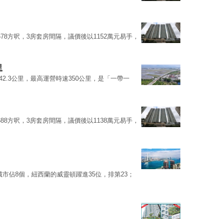
78方呎，3房套房間隔，議價後以1152萬元易手，
里
42.3公里，最高運營時速350公里，是「一帶一
88方呎，3房套房間隔，議價後以1138萬元易手，
市佔8個，紐西蘭的威靈頓躍進35位，排第23；