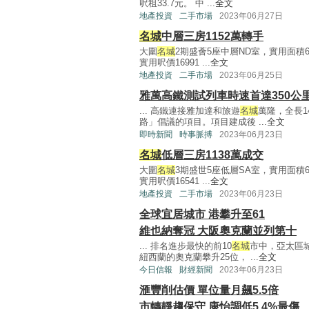
呎租33.7元。 中 ...
全文
地產投資
二手市場
2023年06月27日
名城
中層三房1152萬轉手
大圍
名城
2期盛薈5座中層ND室，實用面積6
實用呎價16991 ...
全文
地產投資
二手市場
2023年06月25日
雅萬高鐵測試列車時速首達350公
... 高鐵連接雅加達和旅遊
名城
萬隆，全長1
路」倡議的項目。項目建成後 ...
全文
即時新聞
時事脈搏
2023年06月23日
名城
低層三房1138萬成交
大圍
名城
3期盛世5座低層SA室，實用面積6
實用呎價16541 ...
全文
地產投資
二手市場
2023年06月23日
全球宜居城市 港攀升至61
維也納奪冠 大阪奧克蘭並列第十
... 排名進步最快的前10
名城
市中，亞太區城
紐西蘭的奧克蘭攀升25位， ...
全文
今日信報
財經新聞
2023年06月23日
滙豐削估價 單位量月飆5.5倍
市轉靜趨保守 康怡調低5.4%最傷