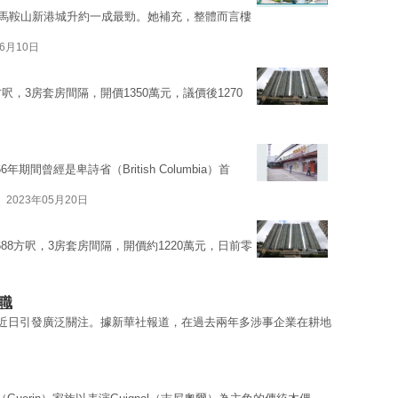
，馬鞍山新港城升約一成最勁。她補充，整體而言樓
06月10日
方呎，3房套房間隔，開價1350萬元，議價後1270
66年期間曾經是卑詩省（British Columbia）首
2023年05月20日
88方呎，3房套房間隔，開價約1220萬元，日前零
職
場近日引發廣泛關注。據新華社報道，在過去兩年多涉事企業在耕地