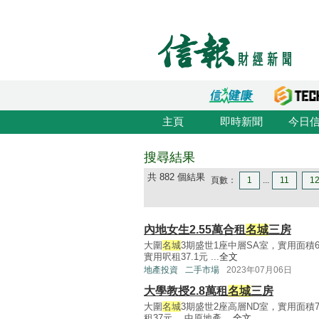
主頁
即時新聞
今日
搜尋結果
共 882 個結果
頁數：
1
...
11
1
內地女生2.55萬合租
名城
三房
大圍
名城
3期盛世1座中層SA室，實用面積6
實用呎租37.1元 ...
全文
地產投資
二手市場
2023年07月06日
大學教授2.8萬租
名城
三房
大圍
名城
3期盛世2座高層ND室，實用面積
租37元。 中原地產 ...
全文