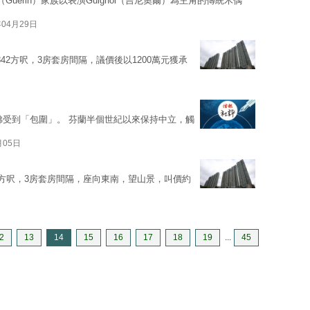
Guerin）家族以表演Guignol（吉尼奧爾）為主角的傳統木偶
年04月29日
42方呎，3房套房間隔，議價後以1200萬元獲承
彿受到「包圍」。 芬蘭半個世紀以來保持中立，觸
月05日
03方呎，3房套房間隔，座向東南，望山景，叫價約
2
13
14
15
16
17
18
19
...
45