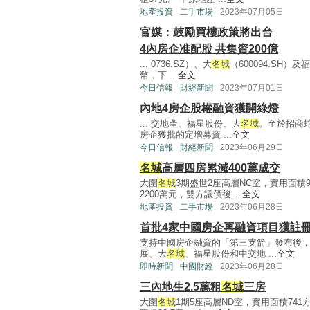
地產投資
二手市場
2023年07月05日
官媒：鼓勵買樓政策將出台
4內房企准配股 共集資200億
... 0736.SZ）、大
名城
（600094.SH）
幣．下 ...
全文
今日信報
財經新聞
2023年07月01日
內地4房企股權融資獲開綠燈
... 交地產、福星股份、大
名城
。至於招商
房企獲批的定增募資 ...
全文
今日信報
財經新聞
2023年06月29日
名城
高層四房累減400萬成交
大圍
名城
3期盛世2座高層NC室，實用面積
2200萬元，雙方議價後 ...
全文
地產投資
二手市場
2023年06月28日
首批4家中國房企再融資項目獲註
支持中國房企融資的「第三支箭」發布後，
展、大
名城
、福星股份和中交地 ...
全文
即時新聞
中國財經
2023年06月28日
三內地生2.5萬租
名城
三房
大圍
名城
1期5座高層ND室，實用面積74