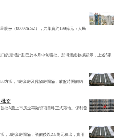
及福星股份（000926.SZ），共集資約199億元（人民
蛇口的定增計劃已於本月中旬獲批。彭博滙總數據顯示，上述5家
958方呎，4房套房及儲物房間隔，放盤時開價約
冊批文
首批A股上市房企再融資項目昨正式落地。保利發
1方呎，3房套房間隔，議價後以2.5萬元租出，實用