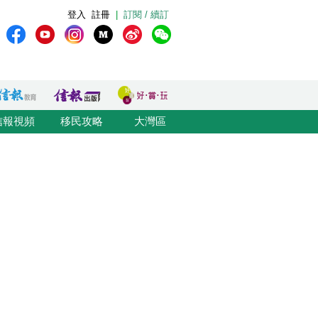
登入
註冊
|
訂閱 / 續訂
信報視頻
移民攻略
大灣區