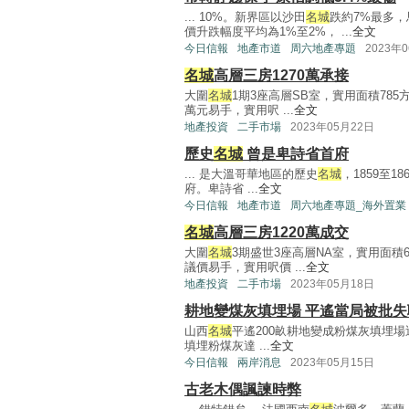
... 10%。新界區以沙田
名城
跌約7%最多
價升跌幅度平均為1%至2%， ...
全文
今日信報
地產市道
周六地產專題
2023年
名城
高層三房1270萬承接
大圍
名城
1期3座高層SB室，實用面積785
萬元易手，實用呎 ...
全文
地產投資
二手市場
2023年05月22日
歷史
名城
曾是卑詩省首府
... 是大溫哥華地區的歷史
名城
，1859至18
府。卑詩省 ...
全文
今日信報
地產市道
周六地產專題_海外置業
名城
高層三房1220萬成交
大圍
名城
3期盛世3座高層NA室，實用面積6
議價易手，實用呎價 ...
全文
地產投資
二手市場
2023年05月18日
耕地變煤灰填埋場 平遙當局被批失
山西
名城
平遙200畝耕地變成粉煤灰填埋
填埋粉煤灰達 ...
全文
今日信報
兩岸消息
2023年05月15日
古老木偶諷諫時弊