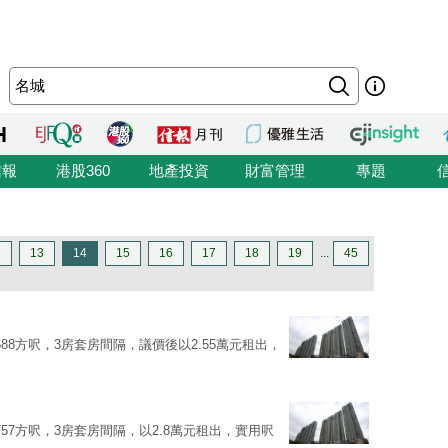
信報
港股360
地產投資
財富管理
專題
2
13
14
15
16
17
18
19
...
45
88方呎，3房套房間隔，議價後以2.55萬元租出，
757方呎，3房套房間隔，以2.8萬元租出，實用呎