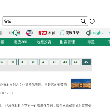
信報
港股360
地產投資
財富管理
專題
37
38
39
40
41
42
43
44
45
50公頃地方列入文化遺產保護區。只是它的葡萄酒
年08月22日
墟。 結論係亂世之下冇一件資產係值錢，戰爭永遠係消滅財富同債