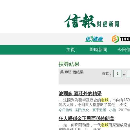
主頁
即時新聞
今日
搜尋結果
共 882 個結果
頁數：
1
...
波爾多 酒莊外的精采
... 法國列為藝術及歷史的
名城
，市內有1
聲名大噪，令到世人都忽略了其他 ...
全文
今日信報
副刊文化
寰宇遊蹤
小信
2017
狂人唔係金正恩而係特朗普
... 走，你睇阿勒普，一代
名城
而家變成廢
務嘅最佳工具。目 ...
全文