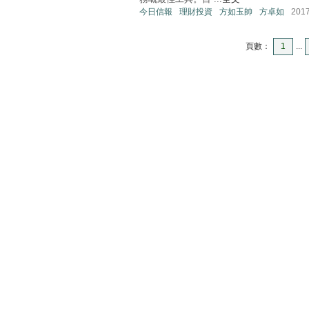
今日信報
理財投資
方如玉帥
方卓如
201
頁數：
1
...