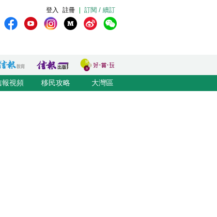
登入
註冊
|
訂閱 / 續訂
信報視頻
移民攻略
大灣區