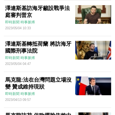
澤連斯基訪海牙籲設戰爭法
庭審判普京
即時新聞
時事脈搏
2023/05/04 10:33
澤連斯基轉抵荷蘭 將訪海牙
國際刑事法院
即時新聞
時事脈搏
2023/05/04 04:47
馬克龍:法在台灣問題立場沒
變 贊成維持現狀
即時新聞
時事脈搏
2023/04/13 09:57