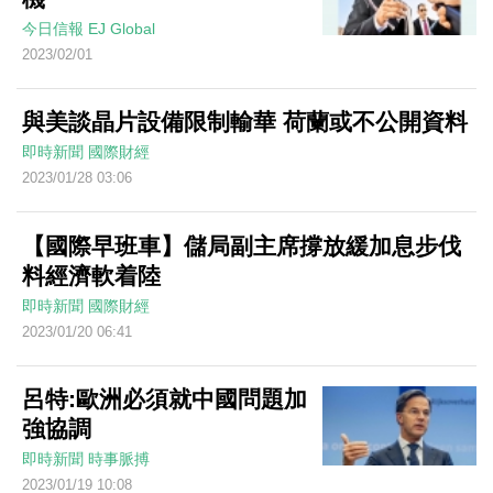
今日信報
EJ Global
2023/02/01
與美談晶片設備限制輸華 荷蘭或不公開資料
即時新聞
國際財經
2023/01/28 03:06
【國際早班車】儲局副主席撐放緩加息步伐
料經濟軟着陸
即時新聞
國際財經
2023/01/20 06:41
呂特:歐洲必須就中國問題加
強協調
即時新聞
時事脈搏
2023/01/19 10:08