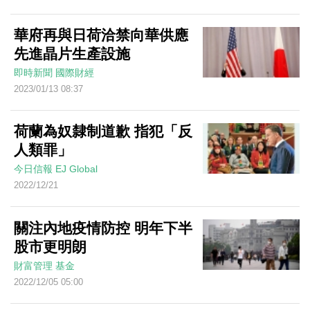
華府再與日荷洽禁向華供應
先進晶片生產設施
即時新聞
國際財經
2023/01/13 08:37
荷蘭為奴隸制道歉 指犯「反
人類罪」
今日信報
EJ Global
2022/12/21
關注內地疫情防控 明年下半
股市更明朗
財富管理
基金
2022/12/05 05:00