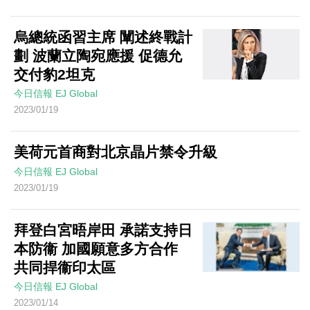
烏總統函習主席 闡述終戰計
劃 波蘭立陶宛應援 促德允
交付豹2坦克
今日信報
EJ Global
2023/01/19
美荷元首商對北京晶片禁令升級
今日信報
EJ Global
2023/01/19
拜登白宮晤岸田 承諾支持日
本防衞 加國願意多方合作
共同捍衞印太區
今日信報
EJ Global
2023/01/14