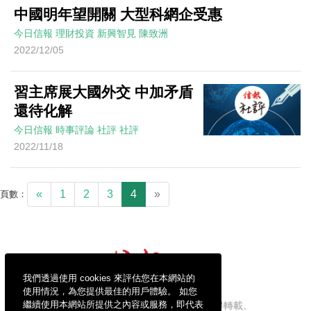
中國明年望開關 大型科網企受惠
今日信報
理財投資
新興智見
陳致洲
2022/12/05
習主席展大國外交 中加矛盾
還待化解
今日信報
時事評論
社評
社評
2022/11/18
«
1
2
3
4
»
頁數：
我們透過使用 cookies 來評估您在本網站的
使用情況，為您提供最佳的用戶體驗。 如您
繼續使用本網站所提供之內容或服務，即代表
信報財經新聞有限公司版權所有，不得轉載。