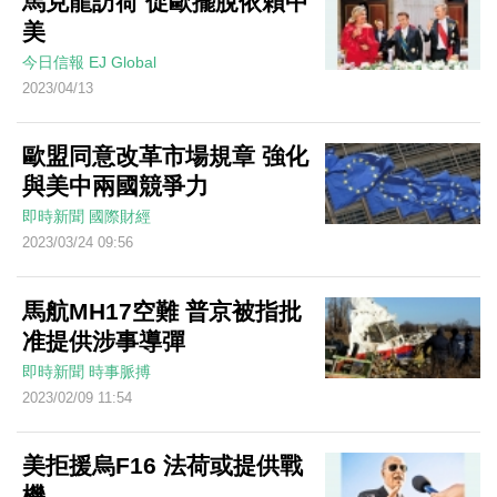
馬克龍訪荷 促歐擺脫依賴中
美
今日信報
EJ Global
2023/04/13
歐盟同意改革市場規章 強化
與美中兩國競爭力
即時新聞
國際財經
2023/03/24 09:56
馬航MH17空難 普京被指批
准提供涉事導彈
即時新聞
時事脈搏
2023/02/09 11:54
美拒援烏F16 法荷或提供戰
機