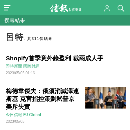
搜尋結果
呂特
- 共311個結果
Shopify首季意外錄盈利 裁兩成人手
即時新聞
國際財經
2023/05/05 01:16
梅德韋傑夫：俄須消滅澤連
斯基 克宮指控策劃弒普京
美斥失實
今日信報
EJ Global
2023/05/05