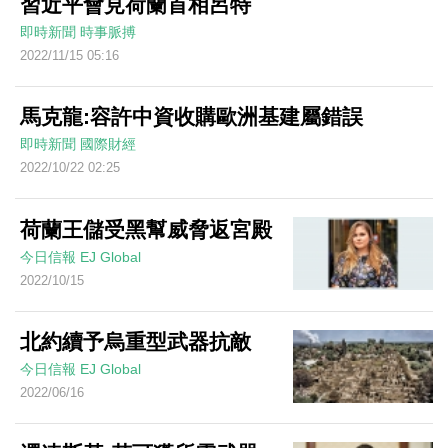
習近平會見荷蘭首相呂特
即時新聞
時事脈搏
2022/11/15 05:16
馬克龍:容許中資收購歐洲基建屬錯誤
即時新聞
國際財經
2022/10/22 02:25
荷蘭王儲受黑幫威脅返宮殿
今日信報
EJ Global
2022/10/15
北約續予烏重型武器抗敵
今日信報
EJ Global
2022/06/16