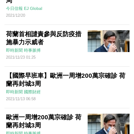
周
今日信報
EJ Global
2021/12/20
荷蘭首相譴責參與反防疫措
施暴力示威者
即時新聞
時事脈搏
2021/11/23 01:25
【國際早班車】歐洲一周增200萬宗確診 荷
蘭再封城3周
即時新聞
國際財經
2021/11/13 06:58
歐洲一周增200萬宗確診 荷
蘭再封城3周
即時新聞
時事脈搏