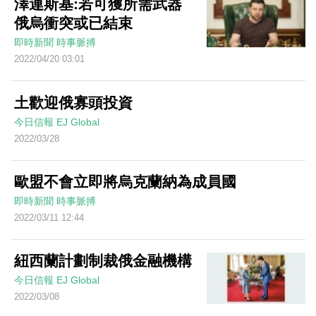
澤連斯基:若可獲所需武器
俄烏衝突或已結束
即時新聞
時事脈搏
2022/04/20 03:01
土歡迎俄寡頭投資
今日信報
EJ Global
2022/03/28
歐盟不會立即將烏克蘭納為成員國
即時新聞
時事脈搏
2022/03/11 12:44
紐西蘭計劃制裁俄金融機構
今日信報
EJ Global
2022/03/08