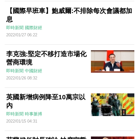
【國際早班車】鮑威爾:不排除每次會議都加
息
即時新聞
國際財經
2022/01/27 06:22
李克強:堅定不移打造市場化
營商環境
即時新聞
中國財經
2022/01/26 08:32
英國新增病例降至10萬宗以
內
即時新聞
時事脈搏
2022/01/15 04:31