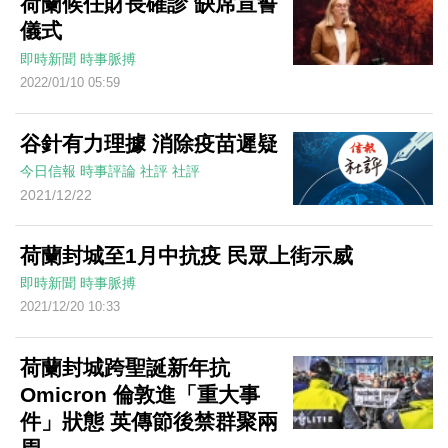
荷蘭候任財長確診 缺席宣誓
儀式
即時新聞
時事脈搏
2022/01/10 05:59
谷針有力理據 消除疫苗遲疑
今日信報
時事評論
社評
社評
2021/12/22
荷蘭封城至1月中抗疫 民眾上街示威
即時新聞
時事脈搏
2021/12/20 10:33
荷蘭封城跨聖誕新年抗
Omicron 倫敦進「重大事
件」狀態 英傳節後禁群聚兩