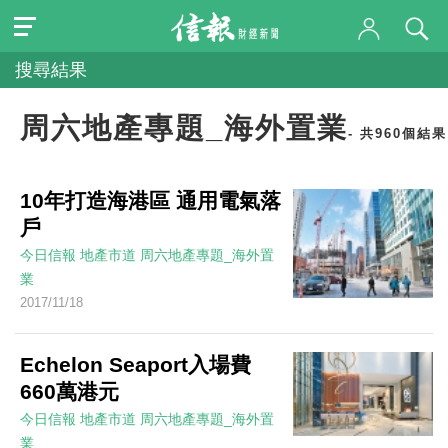
搜尋結果
周六地產專題_海外置業
- 共960個結果
10年打造海港區 通用電氣落
戶
今日信報
地產市道
周六地產專題_海外置
業
2017/11/18
Echelon Seaport入場費
660萬港元
今日信報
地產市道
周六地產專題_海外置
業