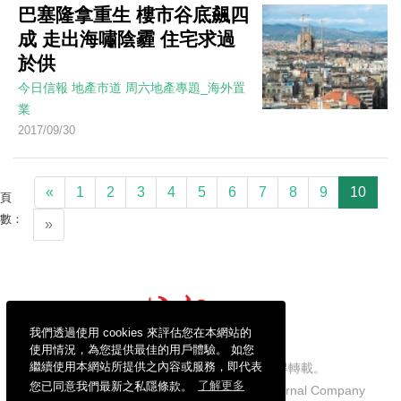
巴塞隆拿重生 樓市谷底飆四
成 走出海嘯陰霾 住宅求過
於供
今日信報
地產市道
周六地產專題_海外置
業
2017/09/30
«
1
2
3
4
5
6
7
8
9
10
頁
數：
»
我們透過使用 cookies 來評估您在本網站的
使用情況，為您提供最佳的用戶體驗。 如您
繼續使用本網站所提供之內容或服務，即代表
信報財經新聞有限公司版權所有，不得轉載。
您已同意我們最新之私隱條款。
了解更多
Copyright © 2026 Hong Kong Economic Journal Company