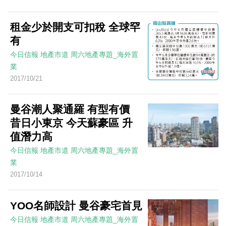
租金少於開支可扣稅 全球罕
有
今日信報
地產市道
周六地產專題_海外置
業
2017/10/21
曼谷潮人聚通羅 有型有價
昔日小東京 今天蘇豪區 升
值潛力高
今日信報
地產市道
周六地產專題_海外置
業
2017/10/14
YOO名師設計 曼谷豪宅首見
今日信報
地產市道
周六地產專題_海外置