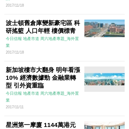
2017/11/18
波士頓舊倉庫變新豪宅區 科
研搖籃 人口年輕 樓價標青
今日信報
地產市道
周六地產專題_海外置
業
2017/11/18
新加坡樓市大翻身 明年看漲
10% 經濟數據勁 金融業轉
型 引外資重臨
今日信報
地產市道
周六地產專題_海外置
業
2017/11/11
星洲第一摩廈 1144萬港元