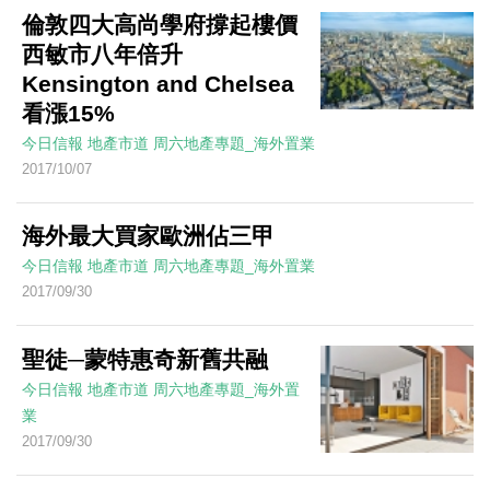
倫敦四大高尚學府撐起樓價
西敏市八年倍升
Kensington and Chelsea
看漲15%
今日信報
地產市道
周六地產專題_海外置業
2017/10/07
海外最大買家歐洲佔三甲
今日信報
地產市道
周六地產專題_海外置業
2017/09/30
聖徒─蒙特惠奇新舊共融
今日信報
地產市道
周六地產專題_海外置
業
2017/09/30