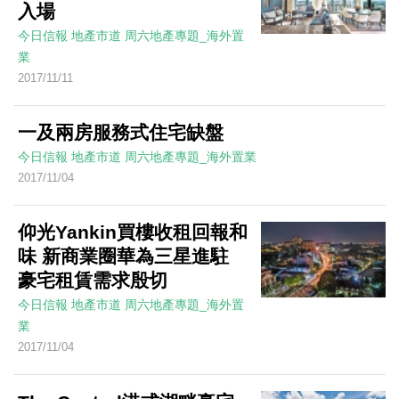
入場
今日信報
地產市道
周六地產專題_海外置
業
2017/11/11
一及兩房服務式住宅缺盤
今日信報
地產市道
周六地產專題_海外置業
2017/11/04
仰光Yankin買樓收租回報和
味 新商業圈華為三星進駐
豪宅租賃需求殷切
今日信報
地產市道
周六地產專題_海外置
業
2017/11/04