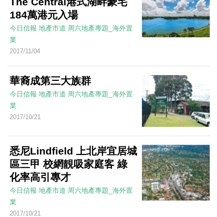
The Central港式湖畔豪宅
184萬港元入場
今日信報
地產市道
周六地產專題_海外置
業
2017/11/04
華裔成第三大族群
今日信報
地產市道
周六地產專題_海外置
業
2017/10/21
悉尼Lindfield 上北岸宜居城
區三甲 校網靚吸家庭客 綠
化率高引專才
今日信報
地產市道
周六地產專題_海外置
業
2017/10/21