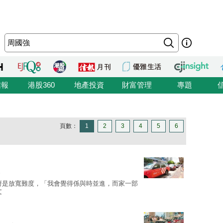
信報
港股360
地產投資
財富管理
專題
頁數：
1
2
3
4
5
6
府是放寬難度，「我會覺得係與時並進，而家一部
文