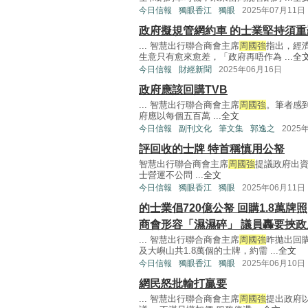
今日信報
獨眼香江
獨眼
2025年07月11日
政府擬規管網約車 的士業堅持須重
... 智慧出行聯合商會主席
周國強
指出，經
生意只有愈來愈差，「政府再唔作為 ...
全
今日信報
財經新聞
2025年06月16日
政府應該回購TVB
... 智慧出行聯合商會主席
周國強
。筆者感
府應以每個五百萬 ...
全文
今日信報
副刊文化
筆文集
郭逸之
2025
評回收的士牌 特首稱慎用公帑
智慧出行聯合商會主席
周國強
提議政府出資
士營運不公問 ...
全文
今日信報
獨眼香江
獨眼
2025年06月11日
的士業倡720億公帑 回購1.8萬牌照
商會形容「濕濕碎」 議員轟要挾政
... 智慧出行聯合商會主席
周國強
昨拋出回
及大嶼山共1.8萬個的士牌，約需 ...
全文
今日信報
獨眼香江
獨眼
2025年06月10日
網民怒批輸打贏要
... 智慧出行聯合商會主席
周國強
提出政府