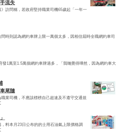
人手流失
報》訪問稱，若政府堅持職業司機65歲起「一年一
訪問時則認為網約車牌上限一萬個太多，因相信屆時全職網約車司
府發1萬至1.5萬個網約車牌過多，「我哋覺得嘩然，因為網約車大
捕
戰車尾隨
為職業司機，不應該標榜自己超速及不遵守交通規
文
搶」
稱，料本月23日公布的的士用石油氣上限價格調
文