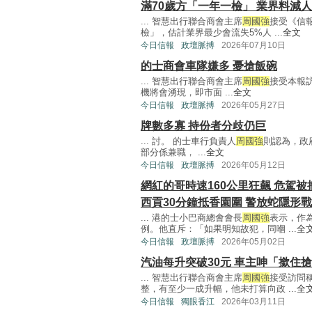
滿70歲方「一年一檢」 業界料減
... 智慧出行聯合商會主席
周國強
接受《信
檢」，估計業界最少會流失5%人 ...
全文
今日信報
政壇脈搏
2026年07月10日
的士商會車隊嫌多 憂搶飯碗
... 智慧出行聯合商會主席
周國強
接受本報
機將會湧現，即市面 ...
全文
今日信報
政壇脈搏
2026年05月27日
牌數多寡 持份者分歧仍巨
... 討。 的士車行負責人
周國強
則認為，政
部分係兼職， ...
全文
今日信報
政壇脈搏
2026年05月12日
網紅的哥時速160公里狂飆 危駕被
西貢30分鐘抵香園圍 警放蛇隱形
... 港的士小巴商總會會長
周國強
表示，作
例。他直斥：「如果明知故犯，同嗰 ...
全
今日信報
政壇脈搏
2026年05月02日
汽油每升突破30元 車主呻「撳住
... 智慧出行聯合商會主席
周國強
接受訪問
整，有至少一成升幅，他未打算向政 ...
全
今日信報
獨眼香江
2026年03月11日