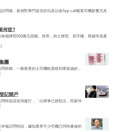
訪問稱，新例對專門提供折扣及以收App call載客司機影響尤其
策何從?
以每個牌照500萬元回購。然而，的士牌照、寫字樓、商舖等資產
日
集團
訪問時稱，一般夜更的士司機較易收到懷疑偽鈔，
文
助登記開戶
訪問時促請當局嚴打，「白牌車已經犯法，而家仲
文
受本報訪問時說，據知業界不少司機已同時兼做的
文