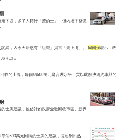
罰
濟走下坡，多了人轉行「揸的士」，但內捲下整體
文
到詫異，因今天居然有「組織」揚言「走上街」。
周國強
表示，政
年06月13日
回收的士牌，每個約500萬元是合理水平，冀以此解決網約車與的
府
購的士牌建議，他估計如政府全數回收市區、新界
以每個500萬元回購的士牌的建議，惹起網民熱