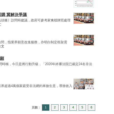
回購 冀解決爭議
島頭條》訪問時建議，政府可參考家禽檔牌照處理
文
訪問，指業界願意改進服務，亦明白制定框架需
全文
請願
問時稱，今日是將行動升級，「2020年終審法院已裁定24名非法
業界超過4萬個家庭受非法網約車搶生意，導致收入
頁數：
1
2
3
4
5
6