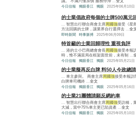
議。 不滿只懂加價 服務停滯 ...
全文
今日信報
獨眼香江
獨眼
2025年06月10日
的士業倡政府每個的士牌500萬元
... 智慧出行聯合商會主席
周國強
接受《星
方法回購的士牌，讓業界自行選擇去 ...
全
即時新聞
時事脈搏
2025年06月09日
特首籲的士業回歸理性 重視負評
... 港的士小巴商總會會長
周國強
接受本報
時，惟不滿當局在框架面世前，未有制 ...
今日信報
獨眼香江
獨眼
2025年05月21日
的士業擬再反白牌 料50人今政總
... 車主參與。 商會主席
周國強
接受本報訪
白牌車司機終 ...
全文
今日信報
獨眼香江
獨眼
2025年05月16日
的士業21團體請願反網約車
... 智慧出行聯合商會主席
周國強
受訪稱，
大減，當中75%車主更已陷資產 ...
全文
今日信報
獨眼香江
獨眼
2025年05月10日