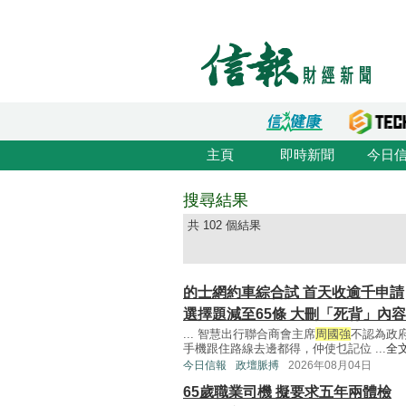
主頁
即時新聞
今日
搜尋結果
共 102 個結果
的士網約車綜合試 首天收逾千申請
選擇題減至65條 大刪「死背」內容
... 智慧出行聯合商會主席
周國強
不認為政
手機跟住路線去邊都得，仲使乜記位 ...
全
今日信報
政壇脈搏
2026年08月04日
65歲職業司機 擬要求五年兩體檢