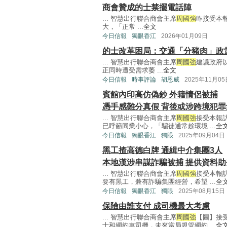
商會贊成的士禁擺電話陣
... 智慧出行聯合商會主席
周國強
昨接受本報
大，「正常 ...
全文
今日信報
獨眼香江
2026年01月09日
的士改革困局：交通「分豬肉」政
... 智慧出行聯合商會主席
周國強
建議政府
正同時遭受需求萎 ...
全文
今日信報
時事評論
胡恩威
2025年11月05
賓館內印高仿偽鈔 外籍情侶被捕
憑手感難分真假 背後或涉跨境犯罪
... 智慧出行聯合商會主席
周國強
接受本報
已呼籲同業小心，「騙徒通常趁環境 ...
全
今日信報
獨眼香江
獨眼
2025年09月04日
黑工揸高德白牌 通緝中介集團3人
本地漢涉串謀詐騙被捕 提供資料
... 智慧出行聯合商會主席
周國強
接受本報
要有黑工，兼有詐騙集團經營，希望 ...
全
今日信報
獨眼香江
獨眼
2025年08月15日
保險由誰支付 成司機最大考慮
... 智慧出行聯合商會主席
周國強
【圖】接
士和網約車司機，未來當局規管網約 ...
全