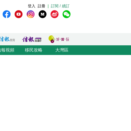
登入
註冊
|
訂閱 / 續訂
信報視頻
移民攻略
大灣區