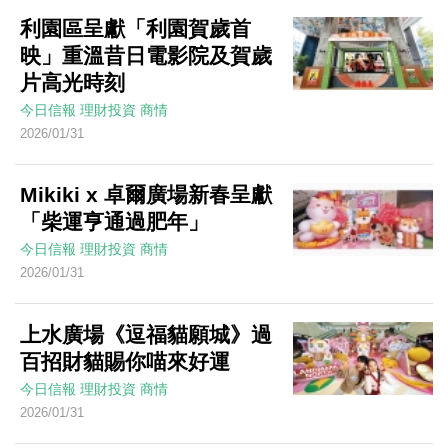
利園區呈獻「利園賀歲首
映」重溫昔日電影院及賀歲
片高光時刻
今日信報
理財投資
商情
2026/01/31
Mikiki x 卓爾廣場新春呈獻
「柴運亨通過肥年」
今日信報
理財投資
商情
2026/01/31
上水廣場《逗福貓願城》過
百招財貓賜你喵來好運
今日信報
理財投資
商情
2026/01/31