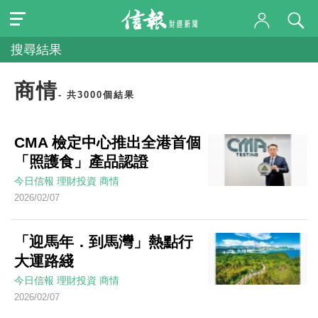
搜尋結果
商情
- 共3000個結果
CMA 檢定中心推出全港首個
「照護食」產品認證
今日信報
理財投資
商情
2026/02/07
「迎馬年．到馬灣」熱點行
大運路綫
今日信報
理財投資
商情
2026/02/07