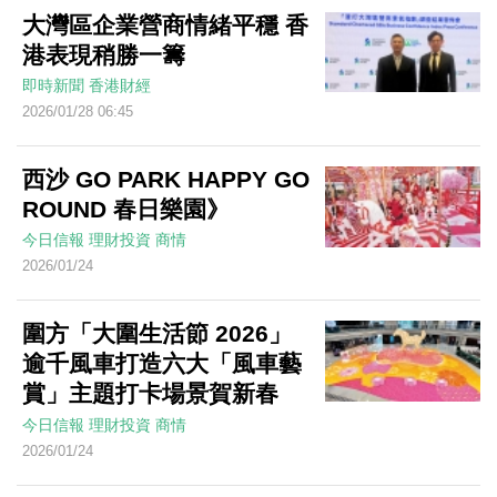
大灣區企業營商情緒平穩 香
港表現稍勝一籌
即時新聞
香港財經
2026/01/28 06:45
西沙 GO PARK HAPPY GO
ROUND 春日樂園》
今日信報
理財投資
商情
2026/01/24
圍方「大圍生活節 2026」
逾千風車打造六大「風車藝
賞」主題打卡場景賀新春
今日信報
理財投資
商情
2026/01/24