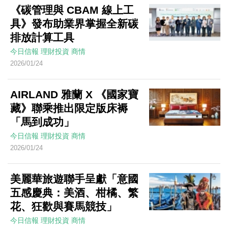
《碳管理與 CBAM 線上工
具》發布助業界掌握全新碳
排放計算工具
今日信報
理財投資
商情
2026/01/24
AIRLAND 雅蘭 X 《國家寶
藏》聯乘推出限定版床褥
「馬到成功」
今日信報
理財投資
商情
2026/01/24
美麗華旅遊聯手呈獻「意國
五感慶典：美酒、柑橘、繁
花、狂歡與賽馬競技」
今日信報
理財投資
商情