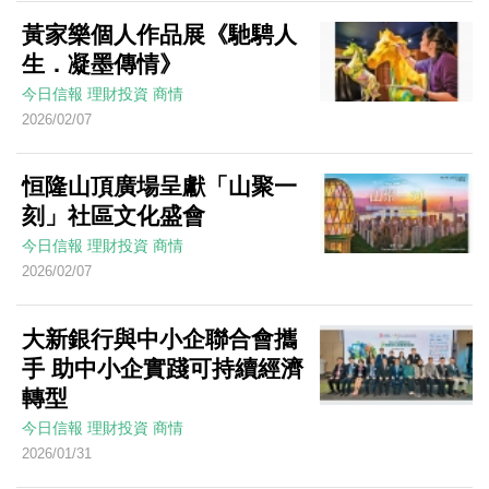
黃家樂個人作品展《馳騁人
生．凝墨傳情》
今日信報
理財投資
商情
2026/02/07
恒隆山頂廣場呈獻「山聚一
刻」社區文化盛會
今日信報
理財投資
商情
2026/02/07
大新銀行與中小企聯合會攜
手 助中小企實踐可持續經濟
轉型
今日信報
理財投資
商情
2026/01/31