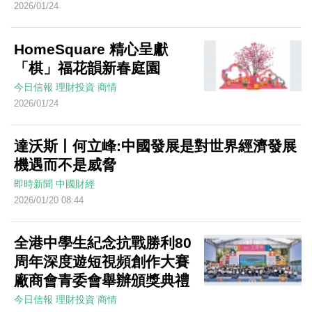
2026/01/24
HomeSquare 精心呈獻
「棋」福花韻新春庭園
今日信報
理財投資
商情
2026/01/24
達沃斯丨何立峰:中國發展是對世界經濟發展
機遇而不是威脅
即時新聞
中國財經
2026/01/20 08:44
全港中學生紀念抗戰勝利80
周年深度遊短視頻創作大賽
廠商會青委會舉辦頒獎典禮
今日信報
理財投資
商情