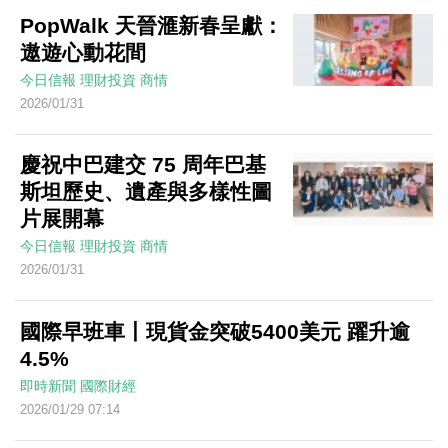
PopWalk 天晉滙新春呈獻：
遨遊心動花間
今日信報
理財投資
商情
2026/01/31
慶祝中巴建交 75 周年巴基
斯坦歷史、遺產與多樣性圖
片展開幕
今日信報
理財投資
商情
2026/01/31
國際早班車丨現貨金突破5400美元 躍升逾
4.5%
即時新聞
國際財經
2026/01/29 07:14