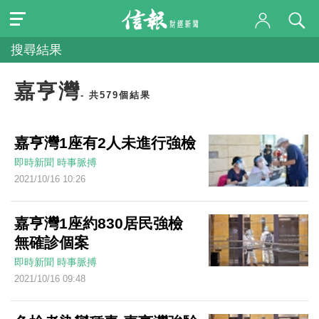
搜尋結果
嘉亨灣
- 共579個結果
嘉亨灣1座有2人未進行強檢
即時新聞
時事脈搏
2021/10/16 10:26
嘉亨灣1座約830居民強檢
無確診個案
即時新聞
時事脈搏
2021/10/16 09:48