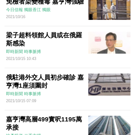
免檢者染變種毒 嘉亨灣強驗
今日信報
獨眼香江
獨眼
2021/10/16
梁子超料領館人員或在俄羅
斯感染
即時新聞
時事脈搏
2021/10/15 10:43
俄駐港外交人員初步確診 嘉
亨灣1座須圍封
即時新聞
時事脈搏
2021/10/15 07:09
嘉亨灣高層499實呎1195萬
承接