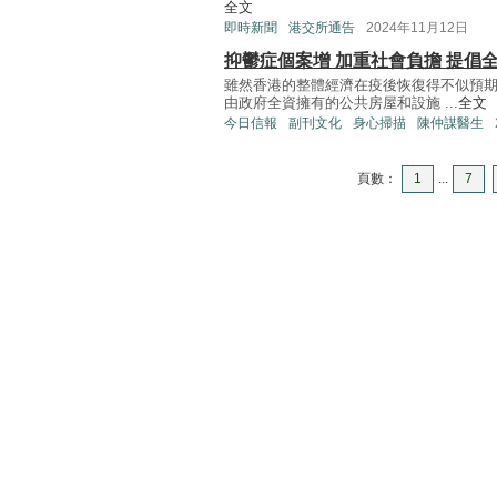
全文
即時新聞
港交所通告
2024年11月12日
抑鬱症個案增 加重社會負擔 提倡
雖然香港的整體經濟在疫後恢復得不似預
由政府全資擁有的公共房屋和設施 ...
全文
今日信報
副刊文化
身心掃描
陳仲謀醫生
頁數：
1
...
7