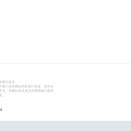
路透社提供。
不應只按本網站內容進行投資。在作出
意見。本網站及其資訊供應商竭力提供
責。
d.