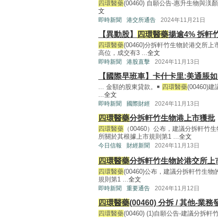
四環醫藥
(00460) 自願公告-惠升生物與渼
文
即時新聞
港交所通告
2024年11月21日
【異動股】
四環醫藥
揚逾4% 拆軒
四環醫藥
(00460)分拆軒竹生物於港交所
高位，成交有3 ...
全文
即時新聞
港股直擊
2024年11月13日
【國際早班車】卡什卡里:美通脹如
... 金額的股東貸款。￭
四環醫藥
(00460
...
全文
即時新聞
國際財經
2024年11月13日
四環醫藥
分拆軒竹生物港上市獲批
四環醫藥
（00460）公布，建議分拆軒
所關於其根據上市規則第1 ...
全文
今日信報
財經新聞
2024年11月13日
四環醫藥
分拆軒竹生物於港交所上
四環醫藥
(00460)公布，建議分拆軒竹
規則第1 ...
全文
即時新聞
重要通告
2024年11月12日
四環醫藥
(00460) 分拆 / 其他
四環醫藥
(00460) (1)自願公告-建議分