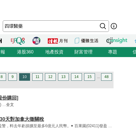
信報
港股360
地產投資
財富管理
專題
8
9
10
11
12
13
14
15
...
48
[股份購回]
...
全文
30天對加拿大徵關稅
)發盈警，料去年虧損擴至最多6億元人民幣。￭ 百果園(02411)發盈 ...