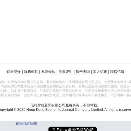
|
|
|
|
|
|
信報簡介
服務條款
私隱條款
免責聲明
廣告查詢
加入信報
聯絡信報
資料由財經智珠網有限公司提供。期貨指數資料由天滙財經有限公司提供。外滙及黃金報價由
，本網站內容亦並非就任何個別投資者的特定投資目標、財務狀況及個別需要而編製。投資者
的特點、其本身的投資目標、可承受的風險程度及其他因素，並適當地尋求獨立的財務及專業
確而可靠的資料，但並不保證資料絕對無誤，資料如有錯漏而令閣下蒙受損失，本公司概不負
信報財經新聞有限公司版權所有，不得轉載。
opyright © 2026 Hong Kong Economic Journal Company Limited. All rights reserve
信報財經新聞