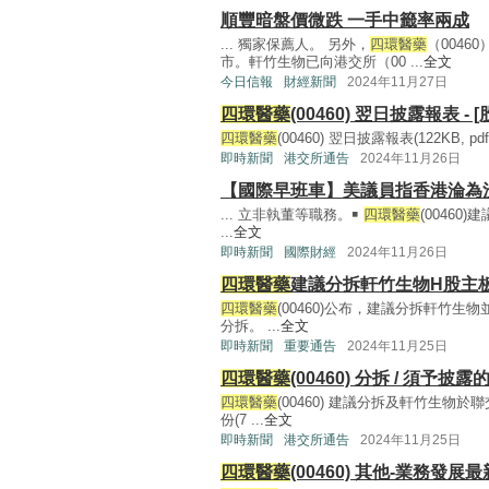
順豐暗盤價微跌 一手中籤率兩成
... 獨家保薦人。 另外，
四環醫藥
（004
市。軒竹生物已向港交所（00 ...
全文
今日信報
財經新聞
2024年11月27日
四環醫藥
(00460) 翌日披露報表 - 
四環醫藥
(00460) 翌日披露報表(122KB, pdf) 
即時新聞
港交所通告
2024年11月26日
【國際早班車】美議員指香港淪為
... 立非執董等職務。￭
四環醫藥
(00460
...
全文
即時新聞
國際財經
2024年11月26日
四環醫藥
建議分拆軒竹生物H股主
四環醫藥
(00460)公布，建議分拆軒竹
分拆。 ...
全文
即時新聞
重要通告
2024年11月25日
四環醫藥
(00460) 分拆 / 須予披
四環醫藥
(00460) 建議分拆及軒竹生
份(7 ...
全文
即時新聞
港交所通告
2024年11月25日
四環醫藥
(00460) 其他-業務發展