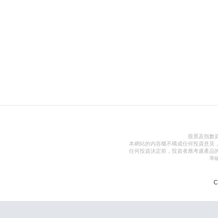
股票及指數
本網站的內容概不構成任何投資意見
任何投資決定前，投資者應考慮產品
準
C