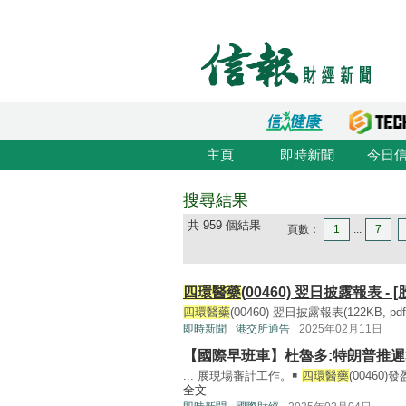
主頁
即時新聞
今日
搜尋結果
共 959 個結果
頁數：
1
...
7
四環醫藥
(00460) 翌日披露報表 - 
四環醫藥
(00460) 翌日披露報表(122KB, pdf) 
即時新聞
港交所通告
2025年02月11日
【國際早班車】杜魯多:特朗普推遲
... 展現場審計工作。￭
四環醫藥
(00460
全文