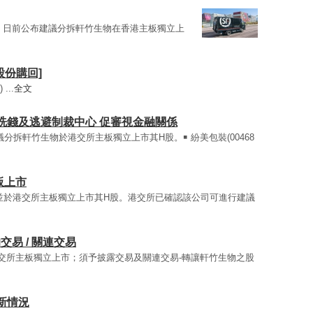
60）日前公布建議分拆軒竹生物在香港主板獨立上
[股份購回]
...
全文
洗錢及逃避制裁中心 促審視金融關係
)建議分拆軒竹生物於港交所主板獨立上市其H股。￭ 紛美包裝(00468
板上市
生物並於港交所主板獨立上市其H股。港交所已確認該公司可進行建議
露的交易 / 關連交易
物於聯交所主板獨立上市；須予披露交易及關連交易-轉讓軒竹生物之股
最新情況