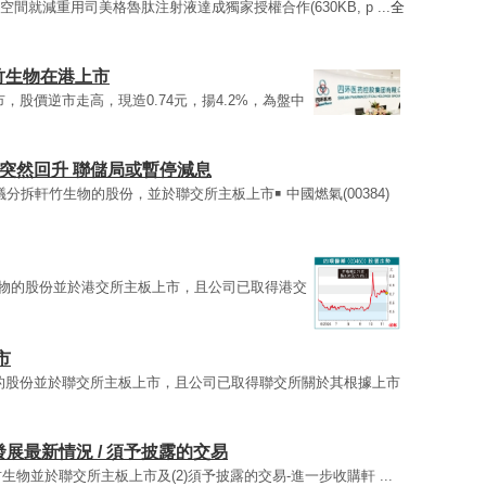
顏空間就減重用司美格魯肽注射液達成獨家授權合作(630KB, p ...
全
竹生物在港上市
上市，股價逆市走高，現造0.74元，揚4.2%，為盤中
突然回升 聯儲局或暫停減息
)建議分拆軒竹生物的股份，並於聯交所主板上市￭ 中國燃氣(00384)
竹生物的股份並於港交所主板上市，且公司已取得港交
市
生物的股份並於聯交所主板上市，且公司已取得聯交所關於其根據上市
-業務發展最新情況 / 須予披露的交易
拆軒竹生物並於聯交所主板上市及(2)須予披露的交易-進一步收購軒 ...