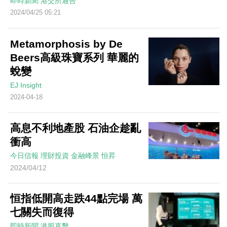
即時新聞
港交所通告
2024/04/25 05:21
Metamorphosis by De
Beers高級珠寶系列 華麗的
蛻變
EJ Insight
2024-04-18
高息不利地產股 石油企趁亂
衝高
今日信報
理財投資
金融峰景
恒昇
2024/04/12
恒指低開高走跌44點完場 萬
七關失而復得
即時新聞
港股直擊