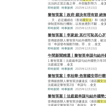
法治的正當正義之舉，外部敵對勢力 ...
全
即時新聞
時事脈搏
2025年12月15日
黎智英案丨政府:裁決有理有節 絕
... 天，必定繼續在《香港
國安法
》和《維
律制度和執行機制，以有效應對不斷 ...
全
即時新聞
時事脈搏
2025年12月15日
黎智英案丨李家超:其行可恥其心歹
壹傳媒創辦人黎智英勾結外國勢力案，被法
項「串謀發布煽動刊物」罪，全 ...
全文
即時新聞
時事脈搏
2025年12月15日
午間新聞精選丨黎智英串謀勾結外
1.黎智英案丨法庭裁串謀勾結外國勢力等3
法庭裁定黎 ...
全文
即時新聞
時事脈搏
2025年12月15日
黎智英案丨李桂華:危害國安罪行罄
壹傳媒創辦人黎智英涉嫌違反《港區
國安
法庭裁定黎智英2項「串謀勾 ...
全文
即時新聞
時事脈搏
2025年12月15日
黎智英案丨法庭裁串謀勾結外國勢
壹傳媒創辦人黎智英涉嫌違反《港區
國安
法庭裁定黎智英2項「串謀勾 ...
全文