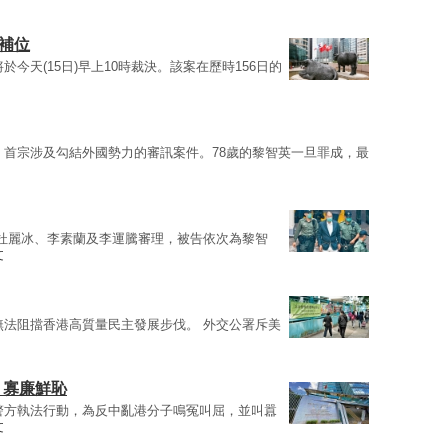
補位
於今天(15日)早上10時裁決。該案在歷時156日的
，首宗涉及勾結外國勢力的審訊案件。78歲的黎智英一旦罪成，最
杜麗冰、李素蘭及李運騰審理，被告依次為黎智
文
無法阻擋香港高質量民主發展步伐。 外交公署斥美
 寡廉鮮恥
警方執法行動，為反中亂港分子鳴冤叫屈，並叫囂
文