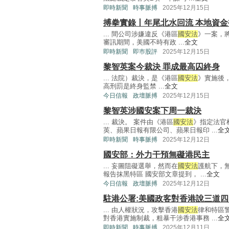
即時新聞
時事脈搏
2025年12月15日
搏拳實錄丨年尾北水回流 本地資金
... 間公司涉嫌違反《港區
國安法
》一案，將
審訊期間，美國不時有政 ...
全文
即時新聞
即巿股評
2025年12月15日
黎智英案今裁決 罪成最高囚終身
... 法院）裁決，是《港區
國安法
》實施後
高刑罰是終身監禁 ...
全文
今日信報
政壇脈搏
2025年12月15日
黎智英涉國安案下周一裁決
... 裁決。 案件由《港區
國安法
》指定法官
英、蘋果日報有限公司、蘋果日報印 ...
全
即時新聞
時事脈搏
2025年12月12日
國安部：外力干預無礙港民主
... 妄圖阻礙選舉，然而在
國安法
護航下，
報告抹黑特區 國安部文章提到， ...
全文
今日信報
政壇脈搏
2025年12月12日
駐港公署:美國政客對香港說三道四
... 由人權狀況，攻擊香港
國安法
律和特區
對香港實施制裁，粗暴干涉香港事務 ...
全
即時新聞
時事脈搏
2025年12月11日