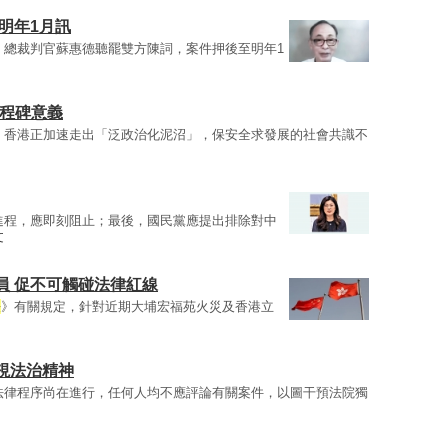
明年1月訊
、總裁判官蘇惠德聽罷雙方陳詞，案件押後至明年1
里程碑意義
，香港正加速走出「泛政治化泥沼」，保安全求發展的社會共識不
進程，應即刻阻止；最後，國民黨應提出排除對中
文
員 促不可觸碰法律紅線
法
》有關規定，針對近期大埔宏福苑火災及香港立
視法治精神
法律程序尚在進行，任何人均不應評論有關案件，以圖干預法院獨