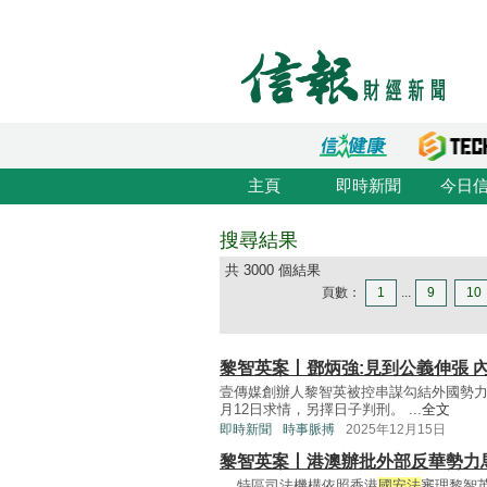
主頁
即時新聞
今日
搜尋結果
共 3000 個結果
頁數：
1
...
9
10
黎智英案丨鄧炳強:見到公義伸張 
壹傳媒創辦人黎智英被控串謀勾結外國勢力
月12日求情，另擇日子判刑。 ...
全文
即時新聞
時事脈搏
2025年12月15日
黎智英案丨港澳辦批外部反華勢力
... 特區司法機構依照香港
國安法
審理黎智