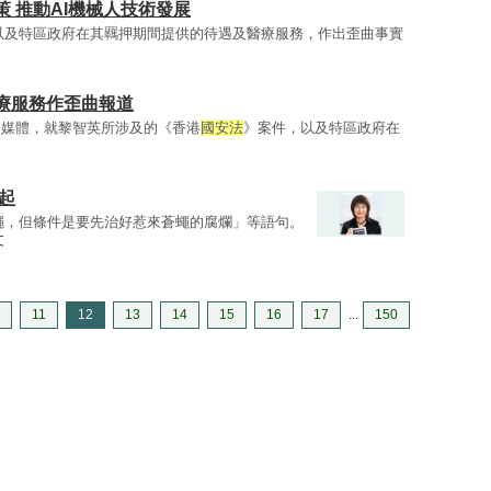
 推動AI機械人技術發展
以及特區政府在其羈押期間提供的待遇及醫療服務，作出歪曲事實
療服務作歪曲報道
分媒體，就黎智英所涉及的《香港
國安法
》案件，以及特區政府在
起
蠅，但條件是要先治好惹來蒼蠅的腐爛」等語句。
文
11
12
13
14
15
16
17
...
150