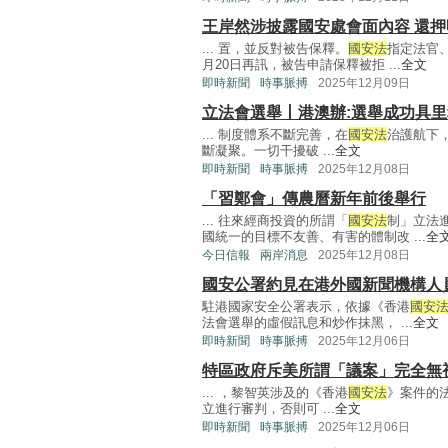
王岸然涉披露國安處會面內容 還押
... 置，並反對被告保釋。
國安法
指定法官
月20日再訊，被告申請保釋被拒 ...
全文
即時新聞
時事脈搏
2025年12月09日
立法會選舉丨港澳辦:選舉成功具
... 制度體系不斷完善，在
國安法
治護航下
斷凝聚。一切干擾破 ...
全文
即時新聞
時事脈搏
2025年12月08日
「習鄭會」傳農曆新年前後舉行
... 往來經商投資的所謂「
國安法
制」立法
國統一的目標不友善、有害的體制改 ...
全
今日信報
兩岸消息
2025年12月08日
國安公署約見在港外國新聞機構人
駐港國家安全公署表示，依據《香港
國安
法會選舉的虛假訊息和炒作抹黑， ...
全文
即時新聞
時事脈搏
2025年12月06日
特區政府斥美所謂「議案」完全無
... ，黎智英涉及的《香港
國安法
》案件的
立進行審判，否則可 ...
全文
即時新聞
時事脈搏
2025年12月06日