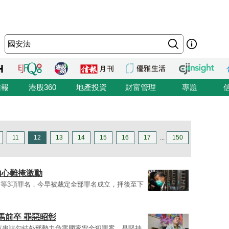
信報
港股360
地產投資
財富管理
專題
11
12
13
14
15
16
17
...
150
內心難掩激動
等3項罪名，今早被裁定全部罪名成立，押後至下
馬前卒 罪惡昭彰
英串謀勾結外部勢力危害國家安全犯罪案，是堅持