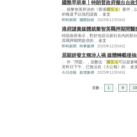
國際早班車丨特朗普政府擬出台政策
... 就黎智英所涉的《香港
國安法
》案件，
的報道予以強烈譴責 ...
全文
即時新聞
國際財經
2025年12月04日
港府譴責媒體就黎智英羈押期間醫
特區政府表示，對於包括法新社在內的部
其羈押期間提供的 ...
全文
即時新聞
時事脈搏
2025年12月04日
屈穎妍發文稱涉人禍 媒體轉載後抽
... 作「問題」，並刪去「
國安法
可以捉蒼
至昨日下午，已無法在《大公報》的 ...
全
今日信報
政壇脈搏
2025年12月04日
頁數：
1
...
9
10