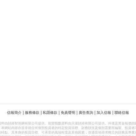
|
|
|
|
|
|
信報簡介
服務條款
私隱條款
免責聲明
廣告查詢
加入信報
聯絡信報
資料由財經智珠網有限公司提供。期貨指數資料由天滙財經有限公司提供。外滙及黃金報價由
，本網站內容亦並非就任何個別投資者的特定投資目標、財務狀況及個別需要而編製。投資者
的特點、其本身的投資目標、可承受的風險程度及其他因素，並適當地尋求獨立的財務及專業