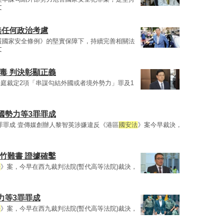
文
無任何政治考慮
護國家安全條例》的堅實保障下，持續完善相關法
文
毒 判決彰顯正義
庭裁定2項「串謀勾結外國或者境外勢力」罪及1
國勢力等3罪罪成
罪罪成 壹傳媒創辦人黎智英涉嫌違反《港區
國安法
》案今早裁決，
竹難書 證據確鑿
法
》案，今早在西九裁判法院(暫代高等法院)裁決，
力等3罪罪成
法
》案，今早在西九裁判法院(暫代高等法院)裁決，