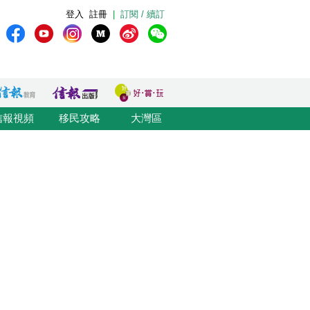
登入
註冊
|
訂閱 / 續訂
信報視頻
移民攻略
大灣區