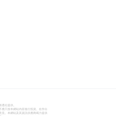
路透社提供。
不應只按本網站內容進行投資。在作出
意見。本網站及其資訊供應商竭力提供