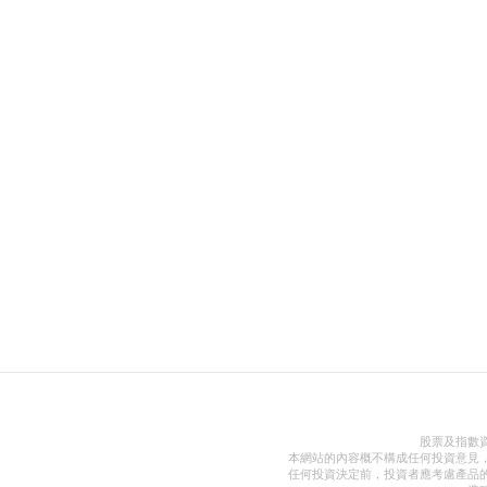
股票及指數
本網站的內容概不構成任何投資意見
任何投資決定前，投資者應考慮產品