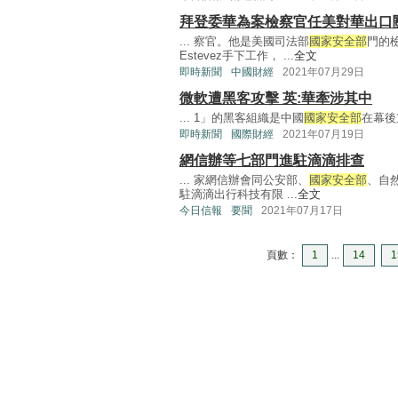
拜登委華為案檢察官任美對華出口
... 察官。他是美國司法部
國家安全部
門的檢
Estevez手下工作， ...
全文
即時新聞
中國財經
2021年07月29日
微軟遭黑客攻擊 英:華牽涉其中
... 1」的黑客組織是中國
國家安全部
在幕後支
即時新聞
國際財經
2021年07月19日
網信辦等七部門進駐滴滴排查
... 家網信辦會同公安部、
國家安全部
、自
駐滴滴出行科技有限 ...
全文
今日信報
要聞
2021年07月17日
頁數：
1
...
14
1