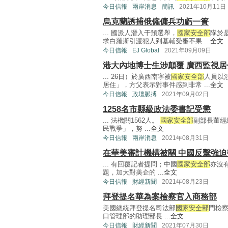
今日信報
兩岸消息
簡訊
2021年10月11日
烏克蘭誘捕俄僱傭兵功虧一簣
... 國派人潛入干預選舉，
國家安全部
隊於
求白羅斯引渡犯人到基輔受審不果 ...
全文
今日信報
EJ Global
2021年09月09日
港大內地博士生涉顛覆 廣西監視居
... 26日）於廣西南寧被
國家安全部
人員以
居住」，方父表示對事件感到非常 ...
全文
今日信報
政壇脈搏
2021年09月02日
1258名市縣級政法委書記受懲
... 法機關1562人。
國家安全部
副部長董經
民戰爭」，努 ...
全文
今日信報
兩岸消息
2021年08月31日
在華美審計機構被關 中國反擊強迫
... 有回覆記者提問；中國
國家安全部
亦沒
題，加大對美企的 ...
全文
今日信報
財經新聞
2021年08月23日
拜登提名華為案檢察官入商務部
美國總統拜登提名司法部
國家安全部
門檢察
口管理部的助理部長 ...
全文
今日信報
財經新聞
2021年07月30日