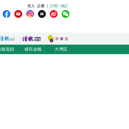
登入
註冊
|
訂閱 / 續訂
信報視頻
移民攻略
大灣區