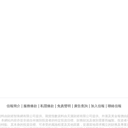
|
|
|
|
|
|
信報簡介
服務條款
私隱條款
免責聲明
廣告查詢
加入信報
聯絡信報
資料由財經智珠網有限公司提供。期貨指數資料由天滙財經有限公司提供。外滙及黃金報價由
，本網站內容亦並非就任何個別投資者的特定投資目標、財務狀況及個別需要而編製。投資者
的特點、其本身的投資目標、可承受的風險程度及其他因素，並適當地尋求獨立的財務及專業