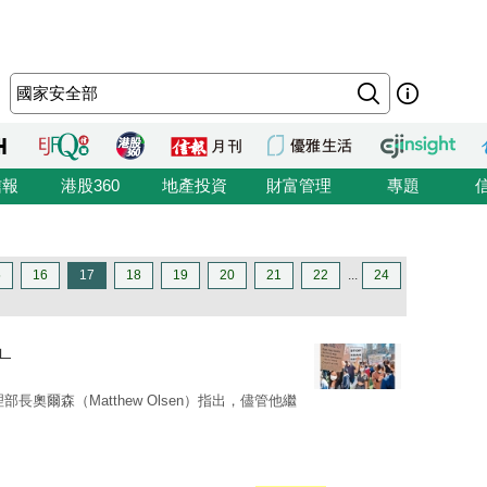
信報
港股360
地產投資
財富管理
專題
5
16
17
18
19
20
21
22
...
24
」
部長奧爾森（Matthew Olsen）指出，儘管他繼