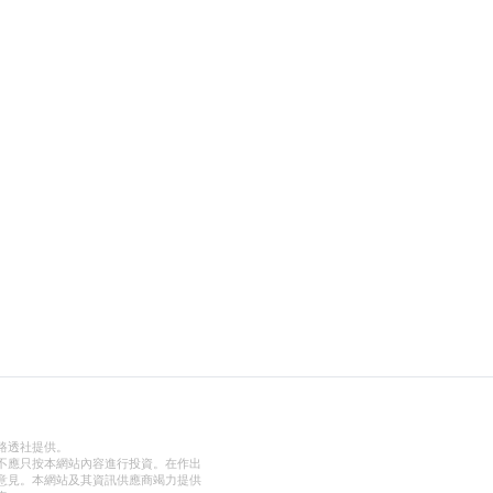
路透社提供。
不應只按本網站內容進行投資。在作出
意見。本網站及其資訊供應商竭力提供