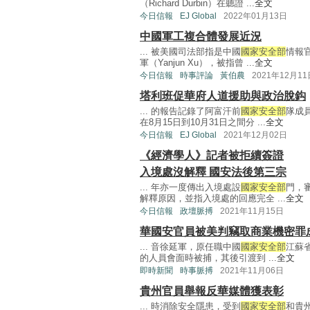
（Richard Durbin）在聽證 ...
全文
今日信報
EJ Global
2022年01月13日
中國軍工複合體發展近況
... 被美國司法部指是中國
國家安全部
情報
軍（Yanjun Xu），被指曾 ...
全文
今日信報
時事評論
黃伯農
2021年12月11
塔利班促華府人道援助與政治脫鈎
... 的報告記錄了阿富汗前
國家安全部
隊成
在8月15日到10月31日之間分 ...
全文
今日信報
EJ Global
2021年12月02日
《經濟學人》記者被拒續簽證
入境處沒解釋 國安法後第三宗
... 年亦一度傳出入境處設
國家安全部
門，
解釋原因，並指入境處的回應完全 ...
全文
今日信報
政壇脈搏
2021年11月15日
華國安官員被美判竊取商業機密罪
... 音徐延軍，原任職中國
國家安全部
江蘇
的人員會面時被捕，其後引渡到 ...
全文
即時新聞
時事脈搏
2021年11月06日
貴州官員舉報反華媒體獲表彰
... 時消除安全隱患，受到
國家安全部
和貴州