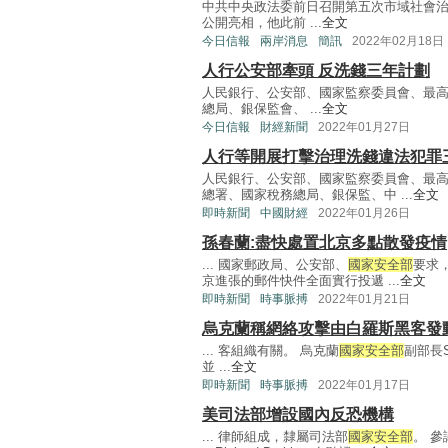
中共中央政法委前日召開第五次市域社會
公開亮相，他此前 ...
全文
今日信報
兩岸消息
簡訊
2022年02月18日
人行公安部牽頭 反洗錢三年計劃
人民銀行、公安部、國家監察委員會、最
總局、銀保監會、 ...
全文
今日信報
財經新聞
2022年01月27日
人行等開展打擊治理洗錢違法犯罪
人民銀行、公安部、國家監察委員會、最
總署、國家稅務總局、銀保監、中 ...
全文
即時新聞
中國財經
2022年01月26日
孫春蘭:盡快處置北京多點散發疫情
... 國家郵政局、公安部、
國家安全部
要求
京進張的郵件快件全面實行投遞 ...
全文
即時新聞
時事脈搏
2022年01月21日
烏克蘭稱網絡攻擊由白羅斯黑客發
... 客組織有關。 烏克蘭
國家安全部
副部長S
並 ...
全文
即時新聞
時事脈搏
2022年01月17日
美司法部增設國內反恐機構
... 律師組成，隸屬司法部
國家安全部
。 