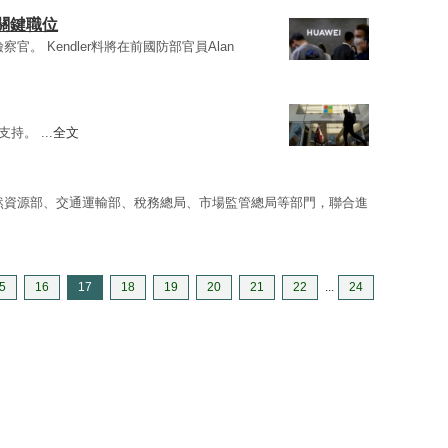
關鍵職位
察官。 Kendler料將在前國防部官員Alan
持。 ...
全文
然資源部、交通運輸部、稅務總局、市場監管總局等部門，聯合進
5
16
17
18
19
20
21
22
...
24