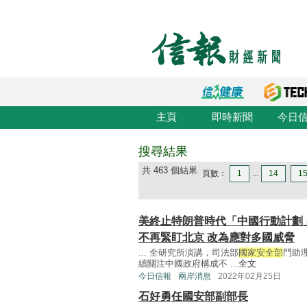
主頁
即時新聞
今日
搜尋結果
共 463 個結果
頁數：
1
...
14
1
美終止特朗普時代「中國行動計劃
不再緊盯北京 改為應對多國威脅
... 全研究所演講，司法部
國家安全部
門助理
續關注中國政府構成不 ...
全文
今日信報
兩岸消息
2022年02月25日
石好勇任國安部副部長