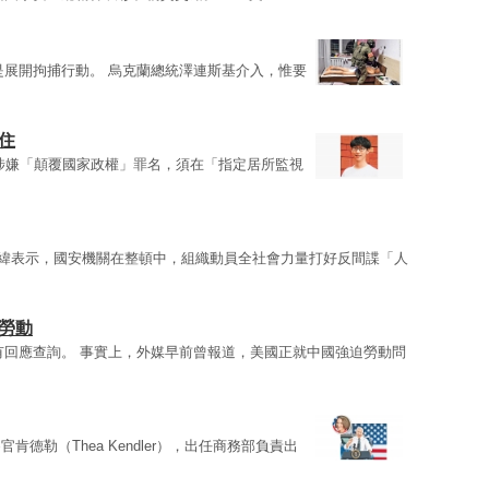
是展開拘捕行動。 烏克蘭總統澤連斯基介入，惟要
住
涉嫌「顛覆國家政權」罪名，須在「指定居所監視
緯表示，國安機關在整頓中，組織動員全社會力量打好反間諜「人
勞動
有回應查詢。 事實上，外媒早前曾報道，美國正就中國強迫勞動問
官肯德勒（Thea Kendler），出任商務部負責出