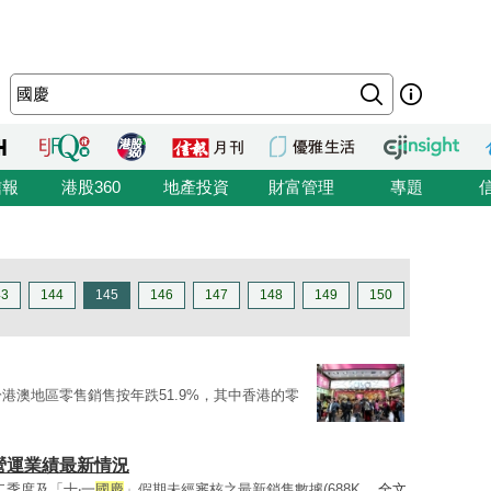
信報
港股360
地產投資
財富管理
專題
43
144
145
146
147
148
149
150
港澳地區零售銷售按年跌51.9%，其中香港的零
他-營運業績最新情況
第二季度及「十‧一
國慶
」假期未經審核之最新銷售數據(688K ...
全文