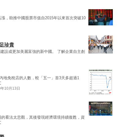
漲，助推中國股票市值自2015年以來首次突破10
足珍貴
會建設成更加美麗富強的新中國。 了解企業自主創
內地免稅店的人數，較「五一」首3天多超過1
文
0年10月13日
場的看法太悲觀，其後發現經濟環境持續復甦，資
文
際