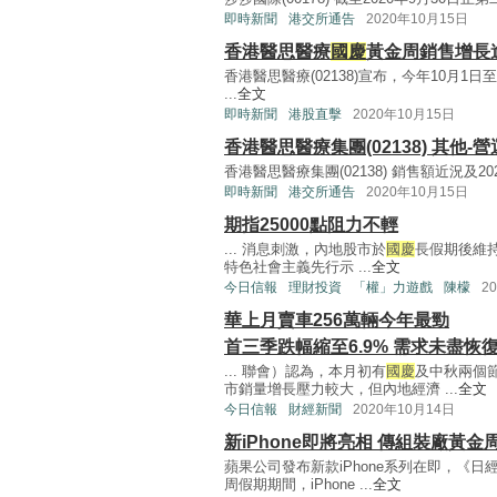
即時新聞
港交所通告
2020年10月15日
香港醫思醫療
國慶
黃金周銷售增長逾
香港醫思醫療(02138)宣布，今年10月1日至
...
全文
即時新聞
港股直擊
2020年10月15日
香港醫思醫療集團(02138) 其他-
香港醫思醫療集團(02138) 銷售額近況及20
即時新聞
港交所通告
2020年10月15日
期指25000點阻力不輕
... 消息刺激，內地股市於
國慶
長假期後維
特色社會主義先行示 ...
全文
今日信報
理財投資
「權」力遊戲
陳檬
2
華上月賣車256萬輛今年最勁
首三季跌幅縮至6.9% 需求未盡恢
... 聯會）認為，本月初有
國慶
及中秋兩個
市銷量增長壓力較大，但內地經濟 ...
全文
今日信報
財經新聞
2020年10月14日
新iPhone即將亮相 傳組裝廠黃金
蘋果公司發布新款iPhone系列在即，《
周假期期間，iPhone ...
全文