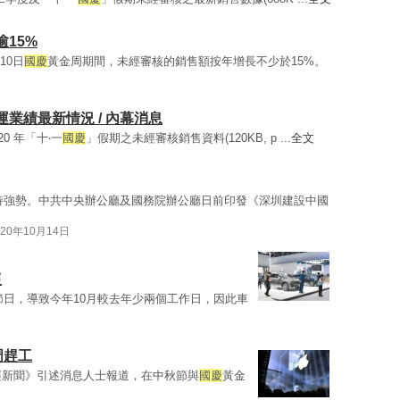
15%
10日
國慶
黃金周期間，未經審核的銷售額按年增長不少於15%。
營運業績最新情況 / 內幕消息
20 年「十‧一
國慶
」假期之未經審核銷售資料(120KB, p ...
全文
持強勢。中共中央辦公廳及國務院辦公廳日前印發《深圳建設中國
020年10月14日
復
節日，導致今年10月較去年少兩個工作日，因此車
周趕工
日經新聞》引述消息人士報道，在中秋節與
國慶
黃金