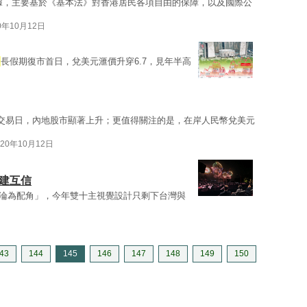
據，主要基於《基本法》對香港居民各項自由的保障，以及國際公
0年10月12日
慶
長假期復市首日，兌美元滙價升穿6.7，見年半高
交易日，內地股市顯著上升；更值得關注的是，在岸人民幣兌美元
020年10月12日
建互信
淪為配角」，今年雙十主視覺設計只剩下台灣與
43
144
145
146
147
148
149
150