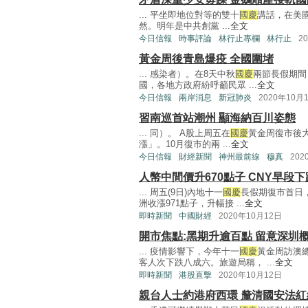
... 平坐即地位對等的雙十
國慶
講話，在美
然。明年是中共創黨 ...
全文
今日信報
時事評論
林行止專欄
林行止
2
黃金周後青島爆疫 全國圍堵
... 感染者）。在8天中秋
國慶
兩節長假期間
國，各地方政府紛呼籲民眾 ...
全文
今日信報
兩岸消息
新冠肺炎
2020年10月
習南巡首站潮州 顯海納百川姿態
... 同）。 A股上周五在
國慶
黃金周復市後
漲」。10月復市的兩 ...
全文
今日信報
財經新聞
神州最前線
穆真
202
人幣中間價升670點子 CNY早段下
... 周五(9日)內地十一
國慶
長假期復市首日
洲收漲971點子，升幅接 ...
全文
即時新聞
中國財經
2020年10月12日
開市焦點:黑期升逾百點 留意深圳
... 疫情影響下，今年十一
國慶
黃金周訪澳總
客人次下跌八成六。旅遊局稱， ...
全文
即時新聞
港股直擊
2020年10月12日
親台人士約港府西環 釐清國安法紅