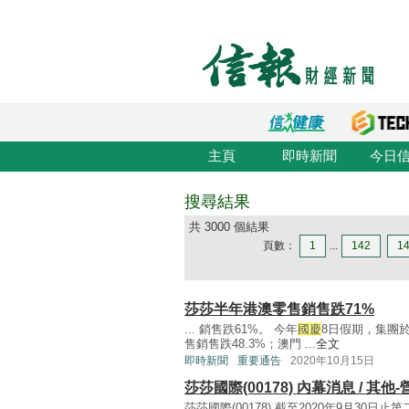
主頁
即時新聞
今日
搜尋結果
共 3000 個結果
頁數：
1
...
142
1
莎莎半年港澳零售銷售跌71%
... 銷售跌61%。 今年
國慶
8日假期，集團於
售銷售跌48.3%；澳門 ...
全文
即時新聞
重要通告
2020年10月15日
莎莎國際(00178) 內幕消息 / 其
莎莎國際(00178) 截至2020年9月30日止