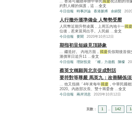
... 香港可繼續舉辦中華民
國慶
祝活動的理
約對人權的保護，這 ...
全文
今日信報
時事評論
香港脈搏
余錦賢
202
人行撤外滙準備金 人幣勢受壓
人民幣近期升勢凌厲，上周五內地十一
國
位後，惹來當局出手。人民銀 ...
全文
今日信報
要聞
2020年10月12日
期指初呈短線見頂跡象
... 繼造好。 內地方面，
國慶
長假期後首個
滙價單日追升11 ...
全文
今日信報
理財投資
「權」力遊戲
陳檬
2
蔡英文稱願與北京促成對話
要符對等尊嚴 馬英九：改善關係須
... 他又指摘「4年來每年
國慶
，中華民國都
2020。內政部次長、雙十籌委會 ...
全文
今日信報
兩岸消息
2020年10月12日
頁數：
1
...
142
1