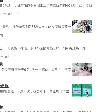
國的保護下，台灣頭亦不回地走上與中國脫鈎的不歸路，已十分顯
020年10月13日
，青島共接待遊客447.58萬人次，此次疫情震驚全
13日
大升，可視為「補漲」假期外圍的升幅，昨天則可確認為「真
0年10月13日
跌
，兌美元滙價升穿6.7，見年半高位；當日在岸價亞
概念股
旅客超過15.6萬人次，較去年十一黃金周日均旅
線