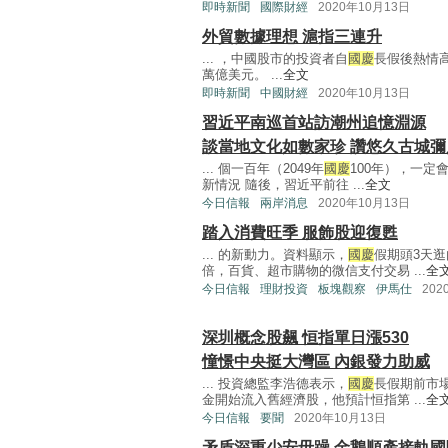
即時新聞
國際財經
2020年10月13日
外貿數據理想 滬指三連升
... ，中國股市的投資者自
國慶
長假後熱情高
萬億美元。 ...
全文
即時新聞
中國財經
2020年10月13日
習近平南巡首站訪潮州追憶淵源
談當地文化如數家珍 讚悠久古城彌
... 個一百年（2049年
國慶
100年），一定
新情況 隨後，習近平前往 ...
全文
今日信報
兩岸消息
2020年10月13日
踏入消費旺季 服飾股迎復甦
... 的新動力。資料顯示，
國慶
假期頭3天逛
倍，百貨、超市購物的微信支付交易 ...
全
今日信報
理財投資
板塊觀察
伊馬仕
202
深圳概念股飆 恒指單日漲530
憧憬中央挺大灣區 內銀發力助威
... 投資總監李浩德表示，
國慶
長假期前市
金開始流入舊經濟股，他預計恒指第 ...
全
今日信報
要聞
2020年10月13日
矛盾深重少安毋躁 金鵝順產接軌國