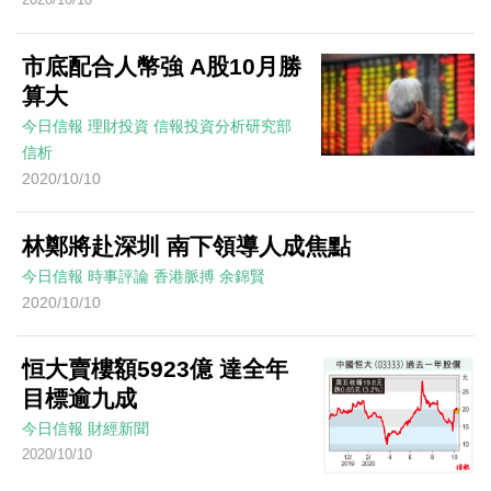
市底配合人幣強 A股10月勝
算大
今日信報
理財投資
信報投資分析研究部
信析
2020/10/10
林鄭將赴深圳 南下領導人成焦點
今日信報
時事評論
香港脈搏
余錦賢
2020/10/10
恒大賣樓額5923億 達全年
目標逾九成
今日信報
財經新聞
2020/10/10