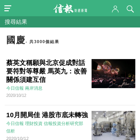
搜尋結果
國慶
- 共3000個結果
蔡英文稱願與北京促成對話
要符對等尊嚴 馬英九：改善
關係須建互信
今日信報
兩岸消息
2020/10/12
10月開局佳 港股市底未轉強
今日信報
理財投資
信報投資分析研究部
信析
2020/10/12