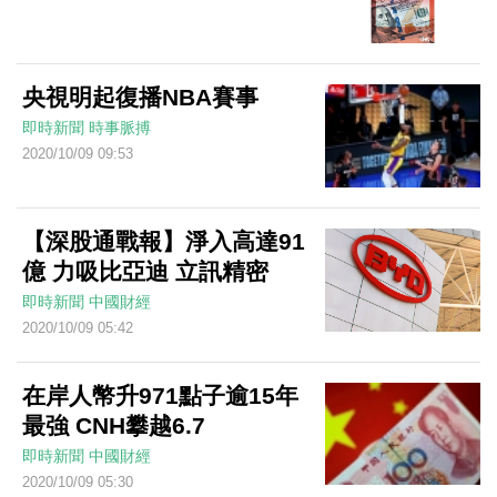
央視明起復播NBA賽事
即時新聞
時事脈搏
2020/10/09 09:53
【深股通戰報】淨入高達91
億 力吸比亞迪 立訊精密
即時新聞
中國財經
2020/10/09 05:42
在岸人幣升971點子逾15年
最強 CNH攀越6.7
即時新聞
中國財經
2020/10/09 05:30