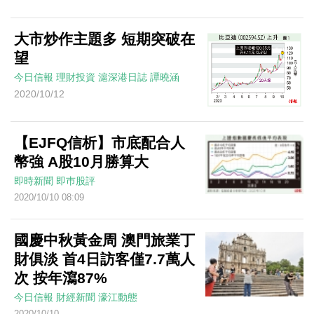
大市炒作主題多 短期突破在
望
今日信報
理財投資
滬深港日誌
譚曉涵
2020/10/12
【EJFQ信析】市底配合人
幣強 A股10月勝算大
即時新聞
即巿股評
2020/10/10 08:09
國慶中秋黃金周 澳門旅業丁
財俱淡 首4日訪客僅7.7萬人
次 按年瀉87%
今日信報
財經新聞
濠江動態
2020/10/10