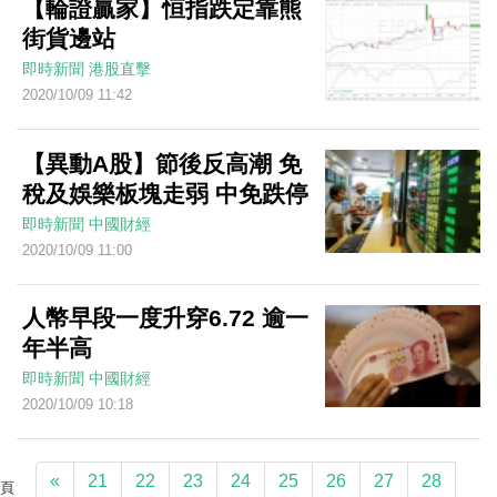
【輪證贏家】恒指跌定靠熊
街貨邊站
即時新聞
港股直擊
2020/10/09 11:42
【異動A股】節後反高潮 免
稅及娛樂板塊走弱 中免跌停
即時新聞
中國財經
2020/10/09 11:00
人幣早段一度升穿6.72 逾一
年半高
即時新聞
中國財經
2020/10/09 10:18
«
21
22
23
24
25
26
27
28
頁