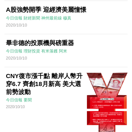
A股強勢開季 迎經濟美麗憧憬
今日信報
財經新聞
神州最前線
穆真
2020/10/10
畢非德的投票機與磅重器
今日信報
理財投資
有米落鑊
阿米
2020/10/10
CNY復市漲千點 離岸人幣升
穿6.7 齊創18月新高 美大選
前勢波動
今日信報
要聞
2020/10/10