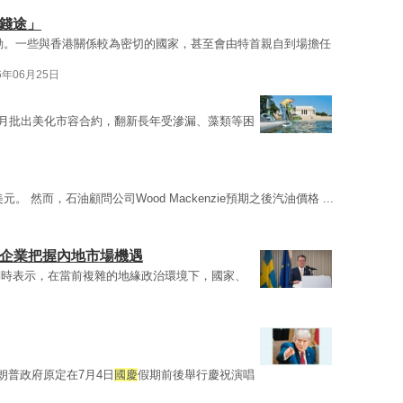
錢途」
動。一些與香港關係較為密切的國家，甚至會由特首親自到場擔任
6年06月25日
宮4月批出美化市容合約，翻新長年受滲漏、藻類等困
美元。 然而，石油顧問公司Wood Mackenzie預期之後汽油價格 ...
洲企業把握內地市場機遇
詞時表示，在當前複雜的地緣政治環境下，國家、
朗普政府原定在7月4日
國慶
假期前後舉行慶祝演唱