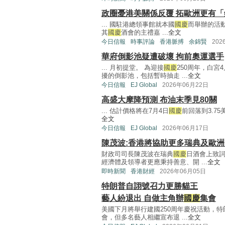
政圈憂港美關係反覆 拓歐洲更有「
... 國駐港總領事館就本國
國慶
而舉辦的活
其
國慶
酒會的主禮嘉 ...
全文
今日信報
時事評論
香港脈搏
余錦賢
202
華府倒影池疑遭破壞 拘前奧運選手
... 月初提堂。 為迎接
國慶
250周年，白
擾的倒影池，包括暫時抽走 ...
全文
今日信報
EJ Global
2026年06月22日
高盛大摩降預測 布油末季見80關
... 估計價格將在7月4日
國慶
前回落到3.75
全文
今日信報
EJ Global
2026年06月17日
陳茂波:香港將協助更多瑞典及歐
財政司司長陳茂波在瑞典
國慶
日酒會上致
經濟體及領導者更應秉持善意、開 ...
全文
即時新聞
香港財經
2026年06月05日
特朗普自詡號召力更勝貓王
藝人紛退出 自做主角辦
國慶
集會
美國下月將舉行建國250周年慶祝活動，特
會，但多名藝人相繼宣布退 ...
全文