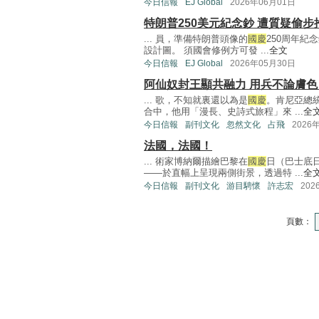
今日信報
EJ Global
2026年06月01日
特朗普250美元紀念鈔 遭質疑偷步
... 員，準備特朗普頭像的
國慶
250周年紀
設計圖。 須國會修例方可發 ...
全文
今日信報
EJ Global
2026年05月30日
阿仙奴封王顯共融力 用兵不論膚色
... 歌，不知就裏還以為是
國慶
。肯尼亞總
合中，他用「漫長、史詩式旅程」來 ...
全
今日信報
副刊文化
忽然文化
占飛
2026
法國，法國！
... 術家博納爾描繪巴黎在
國慶
日（巴士底
——於直幅上呈現兩側街景，透過特 ...
全
今日信報
副刊文化
游目騁懷
許志宏
202
頁數：