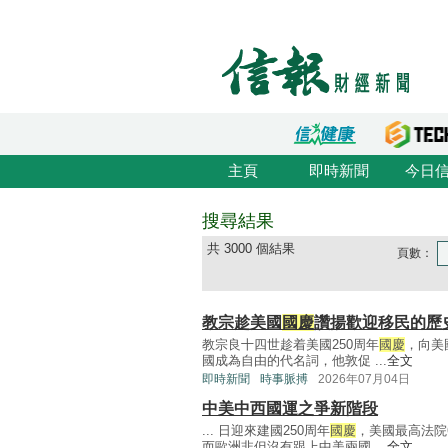
主頁
即時新聞
今日
搜尋結果
共 3000 個結果
頁數：
教宗趁美國
國慶
讚揚歡迎移民的歷
教宗良十四世趁着美國250周年
國慶
，向美
國成為自由的代名詞，他敦促 ...
全文
即時新聞
時事脈搏
2026年07月04日
中美中西國運之爭新階段
... 日迎來建國250周年
國慶
，美國最高法院
而歐洲非但沒有跟上中美兩國 ...
全文