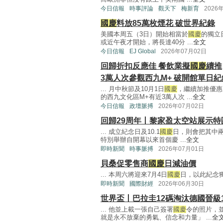
今日信報
時事評論
觀天下
梅新育
2026
國慶
料放85萬枚煙花 破世界紀錄
美國本周五（3日）開始相當於
國慶
的獨立
或近午夜才開始，將長達40分 ...
全文
今日信報
EJ Global
2026年07月02日
回歸折扣反應佳 餐飲業擬
國慶
續推
3萬人次參觀西九M+ 破開館單日紀
... 月中秋節及10月1日
國慶
，繼續加推優惠
的西九文化區M+有近3萬人次 ...
全文
今日信報
政壇脈搏
2026年07月02日
回歸29周年丨黎家盈太空站展示特
... 成立紀念日及10.1
國慶
日，則會把其中
特別舉辦自開幕以來首個慶 ...
全文
即時新聞
時事脈搏
2026年07月01日
貝桑促零售商
國慶
日減油價
... 本周六將迎來7月4日
國慶
日，以此紀念獨立
即時新聞
國際財經
2026年06月30日
世界盃丨巴拉圭12碼淘汰德國晉級
... 他並上載一張自己簽署
國慶
令的照片，
就是永不放棄的勇氣、信念和力量」 ...
全