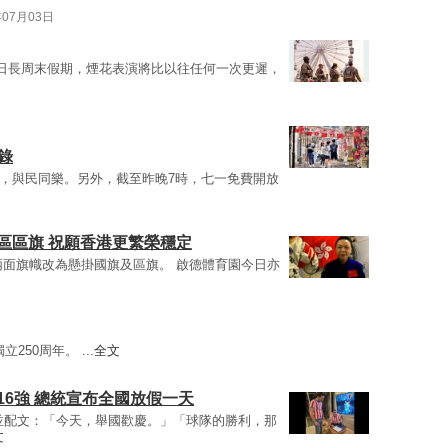
年07月03日
日長周末假期，煙花表演將比以往任何一次更遲，
錄
，與民同樂。另外，截至昨晚7時，七一免費開放
區區旗 祝願香港更繁榮穩定
兩面旗幟改為懸掛國旗及區旗。 啟德體育園今日亦
250周年。 ...
全文
16強 總統宣布全國放假一天
並配文：「今天，舉國歡慶。」「球隊的勝利，那
文