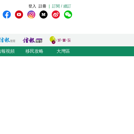
登入
註冊
|
訂閱 / 續訂
信報視頻
移民攻略
大灣區