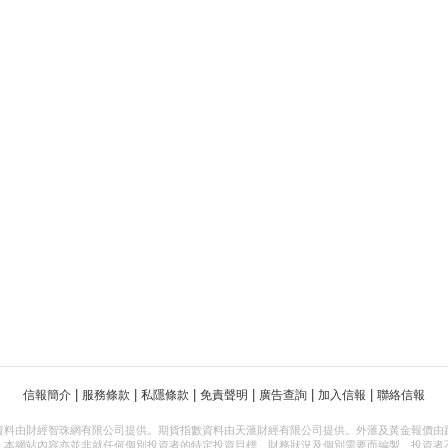
|
|
|
|
|
|
信報簡介
服務條款
私隱條款
免責聲明
廣告查詢
加入信報
聯絡信報
資料由財經智珠網有限公司提供。期貨指數資料由天滙財經有限公司提供。外滙及黃金報價由
，本網站內容亦並非就任何個別投資者的特定投資目標、財務狀況及個別需要而編製。投資者