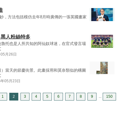
推
念鈔，方法包括模仿去年8月時廣傳的一張英國畫家
 黑人粉絲特多
統魯托也是人所共知的阿仙奴球迷，在官式發言場
文
年05月26日
日）當天的節慶街景。此畫採用和莫奈類似的構圖
文
6年05月23日
1
2
3
4
5
6
7
8
9
...
150