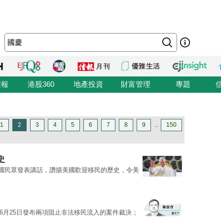
信報
港股360
地產投資
財富管理
專題
1
2
3
4
5
6
7
8
9
...
150
史
國民眾發表講話，讚揚美國歡迎移民的歷史，令美
6月25日發布兩項阻止非法移民流入的案件裁決；