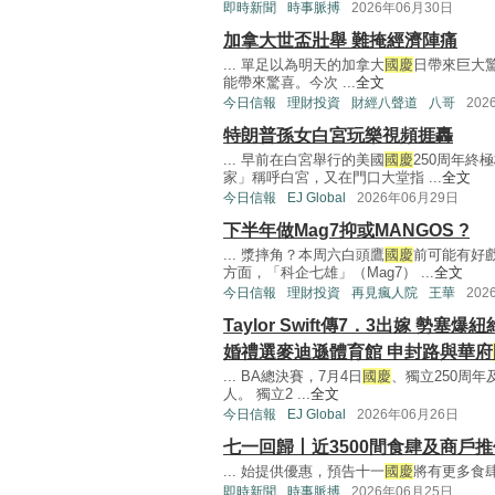
即時新聞
時事脈搏
2026年06月30日
加拿大世盃壯舉 難掩經濟陣痛
... 單足以為明天的加拿大
國慶
日帶來巨大
能帶來驚喜。今次 ...
全文
今日信報
理財投資
財經八聲道
八哥
202
特朗普孫女白宮玩樂視頻捱轟
... 早前在白宮舉行的美國
國慶
250周年終
家」稱呼白宮，又在門口大堂指 ...
全文
今日信報
EJ Global
2026年06月29日
下半年做Mag7抑或MANGOS ?
... 漿摔角？本周六白頭鷹
國慶
前可能有好
方面，「科企七雄」（Mag7） ...
全文
今日信報
理財投資
再見瘋人院
王華
202
Taylor Swift傳7．3出嫁 勢塞爆紐
婚禮選麥迪遜體育館 申封路與華府
... BA總決賽，7月4日
國慶
、獨立250周年及
人。 獨立2 ...
全文
今日信報
EJ Global
2026年06月26日
七一回歸丨近3500間食肆及商戶推
... 始提供優惠，預告十一
國慶
將有更多食肆
即時新聞
時事脈搏
2026年06月25日