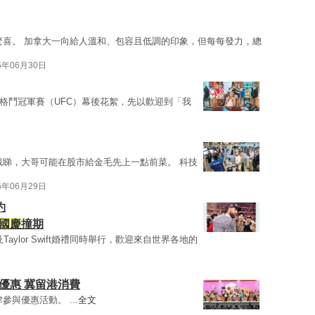
驚喜。 加拿大一向給人溫和、包容且低調的印象，但每每發力，總
6年06月30日
極格鬥冠軍賽（UFC）幕後花絮，先以歡迎到「我
戲睇，大哥可能在股市給金毛先上一點前菜。 科技
6年06月29日
約
國慶
撞期
Taylor Swift婚禮同時舉行，歡迎來自世界各地的
優惠 冀留港消費
參與優惠活動。 ...
全文