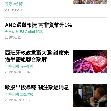
視野
凌劍豪
2019/05/11
ANC選舉報捷 南非貨幣升1%
今日信報
EJ Global
簡訊
2019/05/11
西班牙執政黨贏大選 議席未
過半需組聯合政府
即時新聞
時事脈搏
2019/04/30 12:14
歐股早段靠穩 關注政經消息
即時新聞
國際財經
2019/04/29 03:55