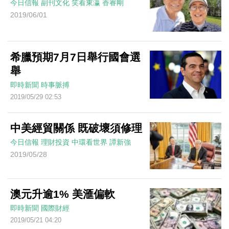
今日信報
副刊文化
笑看東瀛
香睿剛
2019/06/01
希臘預期7月7日舉行國會選
舉
即時新聞
時事脈搏
2019/05/29 02:53
中美經貿關係 既破壞須修理
今日信報
理財投資
中環看世界
譚新強
2019/05/28
澳元升逾1% 美滙偏軟
即時新聞
國際財經
2019/05/21 04:20