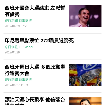
西班牙國會大選結束 左派暫
有優勢
即時新聞
時事脈搏
2019/04/29 07:25
印尼選舉點票忙 272職員過勞死
今日信報
EJ Global
2019/04/29
西班牙周日大選 多個政黨舉
行造勢大會
即時新聞
時事脈搏
2019/04/27 11:03
漂泊天涯心長繫泰 他信落台