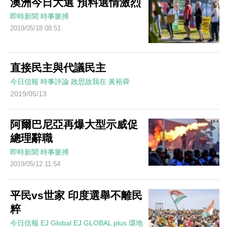
澳洲今日大選 預料選情激烈
即時新聞
時事脈搏
2019/05/18 08:51
直接民主與代議民主
今日信報
時事評論
政思故我在
黃裕舜
2019/05/13
阿爾巴尼亞再爆大型示威促
總理辭職
即時新聞
時事脈搏
2019/05/12 11:54
平民vs世家 印度選舉不離民
粹
今日信報
EJ Global
EJ GLOBAL plus 環地