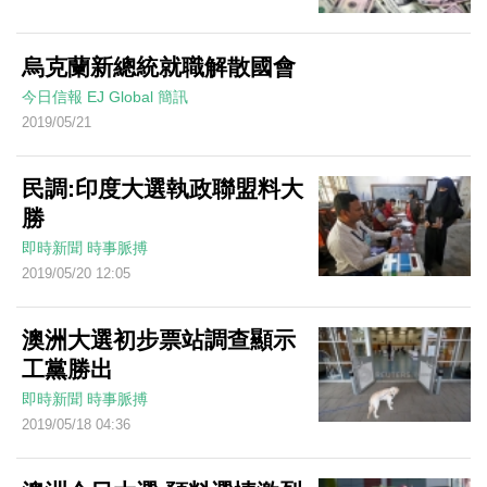
烏克蘭新總統就職解散國會
今日信報
EJ Global
簡訊
2019/05/21
民調:印度大選執政聯盟料大
勝
即時新聞
時事脈搏
2019/05/20 12:05
澳洲大選初步票站調查顯示
工黨勝出
即時新聞
時事脈搏
2019/05/18 04:36