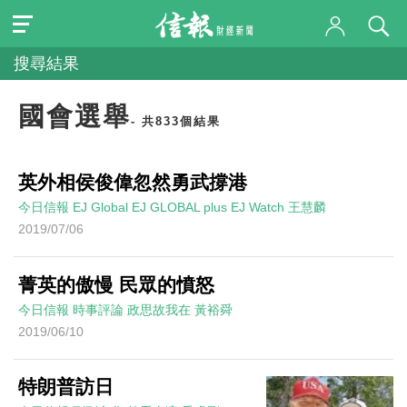
搜尋結果
國會選舉
- 共833個結果
英外相侯俊偉忽然勇武撐港
今日信報
EJ Global
EJ GLOBAL plus EJ Watch
王慧麟
2019/07/06
菁英的傲慢 民眾的憤怒
今日信報
時事評論
政思故我在
黃裕舜
2019/06/10
特朗普訪日