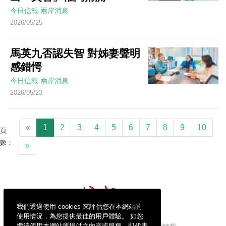
今日信報
兩岸消息
2026/05/25
馬英九否認失智 對姊妻聲明
感錯愕
今日信報
兩岸消息
2026/05/23
«
1
2
3
4
5
6
7
8
9
10
頁
數：
»
我們透過使用 cookies 來評估您在本網站的
使用情況，為您提供最佳的用戶體驗。 如您
繼續使用本網站所提供之內容或服務，即代表