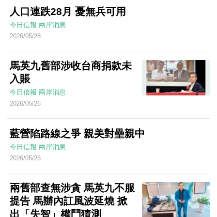
人口連跌28月 憂無兵可用
今日信報
兩岸消息
2026/05/28
馬英九舊部涉收台商捐款未
入賬
今日信報
兩岸消息
2026/05/26
藍營陷路線之爭 親美對壘親中
今日信報
兩岸消息
2026/05/25
兩舊部查無涉貪 馬英九不服
提告 馬辦內訌風波延燒 掀
出「失智」權鬥猜測