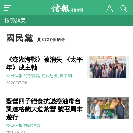
搜尋結果
國民黨
- 共2927個結果
《澎湖海戰》被消失 《太平
年》成主軸
今日信報
時事評論
時代思潮
黃宇翔
2026/07/28
藍營四子絕食抗議癌油毒台
凱達格蘭大道紮營 號召周末
遊行
今日信報
兩岸消息
2026/07/20