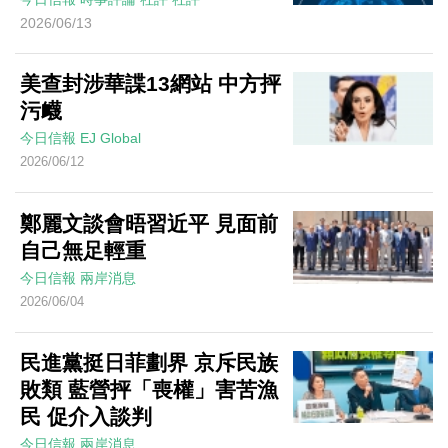
2026/06/13
美查封涉華諜13網站 中方抨
污衊
今日信報
EJ Global
2026/06/12
鄭麗文談會晤習近平 見面前
自己無足輕重
今日信報
兩岸消息
2026/06/04
民進黨挺日菲劃界 京斥民族
敗類 藍營抨「喪權」害苦漁
民 促介入談判
今日信報
兩岸消息