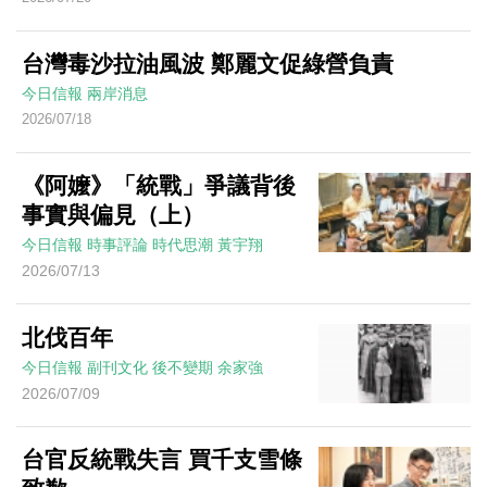
台灣毒沙拉油風波 鄭麗文促綠營負責
今日信報
兩岸消息
2026/07/18
《阿嬤》「統戰」爭議背後
事實與偏見（上）
今日信報
時事評論
時代思潮
黃宇翔
2026/07/13
北伐百年
今日信報
副刊文化
後不變期
余家強
2026/07/09
台官反統戰失言 買千支雪條