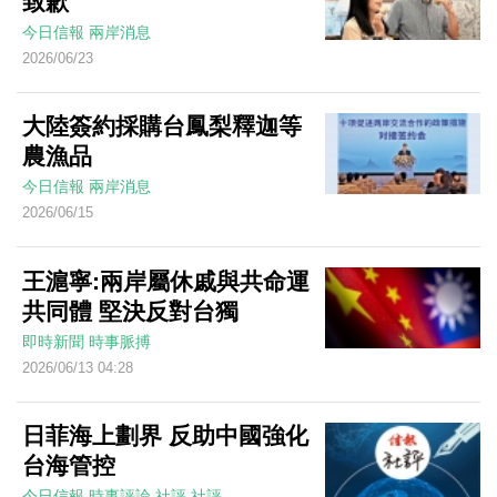
致歉
今日信報
兩岸消息
2026/06/23
大陸簽約採購台鳳梨釋迦等
農漁品
今日信報
兩岸消息
2026/06/15
王滬寧:兩岸屬休戚與共命運
共同體 堅決反對台獨
即時新聞
時事脈搏
2026/06/13 04:28
日菲海上劃界 反助中國強化
台海管控
今日信報
時事評論
社評
社評