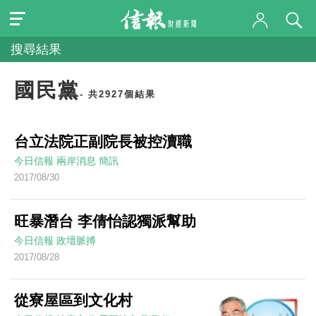
搜尋結果
國民黨
- 共2927個結果
台立法院正副院長被控瀆職
今日信報
兩岸消息
簡訊
2017/08/30
旺暴潛台 李倩怡認獨派幫助
今日信報
政壇脈搏
2017/08/28
從寮屋區到文化村