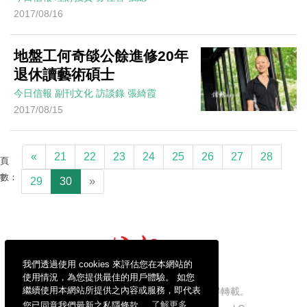
2017/08/16
地盤工何奇燄公餘進修20年
退休讀藝術碩士
今日信報
副刊文化
訪談錄
張綺霞
2017/08/15
«
21
22
23
24
25
26
27
28
頁
數：
29
30
»
我們透過使用 cookies 來評估您在本網站的
使用情況，為您提供最佳的用戶體驗。 如您
繼續使用本網站所提供之內容或服務，即代表
信報財經新聞有限公司版權所有，不得轉載。
您已同意我們最新之私隱條款。
了解更多