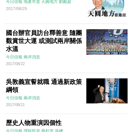
今日信報
地產市道
天圓地方
劉勵超
2017/08/25
國台辦官員訪台釋善意 隨團
觀賞世大運 或測試兩岸關係
水溫
今日信報
兩岸消息
2017/08/22
吳敦義宣誓就職 通過新政策
綱領
今日信報
兩岸消息
2017/08/21
歷史人物重演因個性
今日信報
理財投資
毋枉管
張總