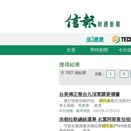
主頁
即時新聞
今日
搜尋結果
共 2927 個結果
頁數：
1
...
5
台美傳正整合九項軍購要價書
... 進行技術分析評估。
國民黨
藉立法院外
本土系統、先把本 ...
全文
今日信報
兩岸消息
2025年12月02日
洪都拉斯總統選舉 右翼阿斯富拉領
... 守派右翼政黨洪都拉斯
國民黨
(PNH)候
舉中領先。 ...
全文