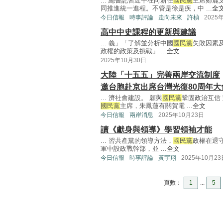
... 總書記習近平在向新任
國民黨
主席鄭麗
同推進統一進程。不管是徐是疾，中 ...
全
今日信報
時事評論
走向未來
許楨
2025
高中中史課程的更新與建議
... 義」「了解並分析中國
國民黨
失敗因素
政權的政策及挑戰」 ...
全文
2025年10月30日
大陸「十五五」完善兩岸交流制度
邀台胞赴京出席台灣光復80周年大
... 濟社會建設。 願與
國民黨
鞏固政治互信
國民黨
主席，朱鳳蓮有關賀電 ...
全文
今日信報
兩岸消息
2025年10月23日
讀《獻身與領導》學習領袖才能
... 習共產黨的領導方法，
國民黨
政權在退
軍中設政戰幹部，並 ...
全文
今日信報
時事評論
黃宇翔
2025年10月23
頁數：
1
...
5