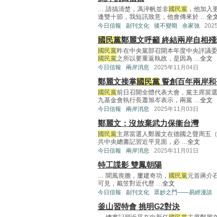
... 請搞清楚，馮淬帆並非
國民黨
，他加入
逢雙十節，我短訊致意，他會傳來於 ...
全
今日信報
副刊文化
後不變期
余家強
202
國民黨
鄭麗文呼籲 終結兩岸自相殘
國民黨
昨在中央黨部召開本年度中央評議
國民黨
之所以要重返執政，是因為 ...
全文
今日信報
兩岸消息
2025年11月04日
鄭麗文接掌
國民黨
誓創百年兩岸和
國民黨
前日召開全體代表大會，黨主席當
九基金會執行長蕭旭岑表示，兩黨 ...
全文
今日信報
兩岸消息
2025年11月03日
鄭麗文：沒放棄武力保衞台灣
國民黨
主席當選人鄭麗文在德國之聲周五（
共中央總書記習近平見面，必 ...
全文
今日信報
兩岸消息
2025年11月01日
特工諜影 雙鳳朝陽
... 聞風喪膽，屢建奇功，
國民黨
元首蔣介
可見，戴笠對近代歷 ...
全文
今日信報
副刊文化
眾妙之門——易經漫談
釜山習特會 挑明G2對決