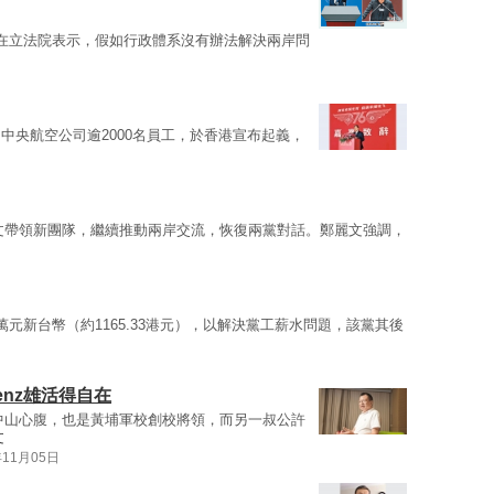
在立法院表示，假如行政體系沒有辦法解決兩岸問
中央航空公司逾2000名員工，於香港宣布起義，
文帶領新團隊，繼續推動兩岸交流，恢復兩黨對話。鄭麗文強調，
0萬元新台幣（約1165.33港元），以解決黨工薪水問題，該黨其後
nz雄活得自在
中山心腹，也是黃埔軍校創校將領，而另一叔公許
文
年11月05日