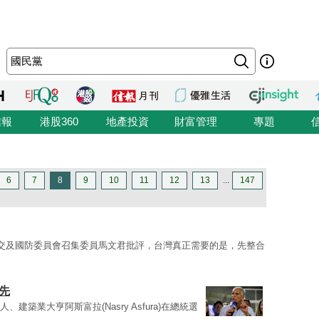
信報
港股360
地產投資
財富管理
專題
6
7
8
9
10
11
12
13
...
147
交及國防委員會召集委員馬文君批評，台灣真正需要的是，先整合
先
選人、建築業大亨阿斯富拉(Nasry Asfura)在總統選