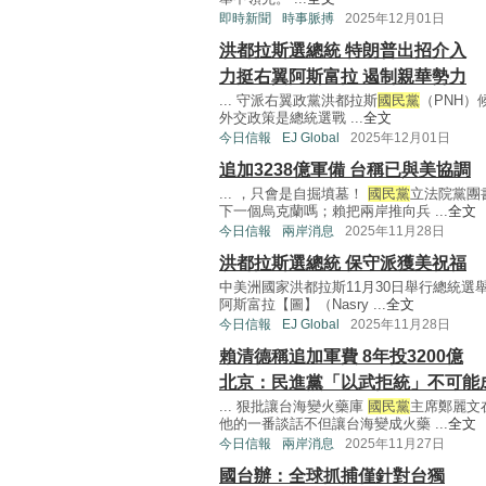
即時新聞
時事脈搏
2025年12月01日
洪都拉斯選總統 特朗普出招介入
力挺右翼阿斯富拉 遏制親華勢力
... 守派右翼政黨洪都拉斯
國民黨
（PNH）
外交政策是總統選戰 ...
全文
今日信報
EJ Global
2025年12月01日
追加3238億軍備 台稱已與美協調
... ，只會是自掘墳墓！
國民黨
立法院黨團
下一個烏克蘭嗎；賴把兩岸推向兵 ...
全文
今日信報
兩岸消息
2025年11月28日
洪都拉斯選總統 保守派獲美祝福
中美洲國家洪都拉斯11月30日舉行總統
阿斯富拉【圖】（Nasry ...
全文
今日信報
EJ Global
2025年11月28日
賴清德稱追加軍費 8年投3200億
北京：民進黨「以武拒統」不可能
... 狠批讓台海變火藥庫
國民黨
主席鄭麗文
他的一番談話不但讓台海變成火藥 ...
全文
今日信報
兩岸消息
2025年11月27日
國台辦：全球抓捕僅針對台獨