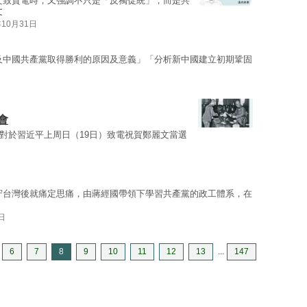
文致賀電時，又強調不只是「反獨促統」，而是共
文
年10月31日
及中國共產黨取得勝利的原因及意義」「分析新中國建立初期鞏固
會
 對於習近平上周日（19日）致電祝賀鄭麗文當選
守台灣後就痛定思痛，由蔣經國帶領下學習共產黨的政工體系，在
日
6
7
8
9
10
11
12
13
...
147