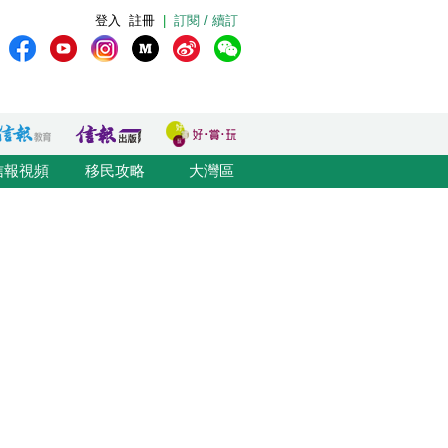
登入
註冊
|
訂閱 / 續訂
信報視頻
移民攻略
大灣區