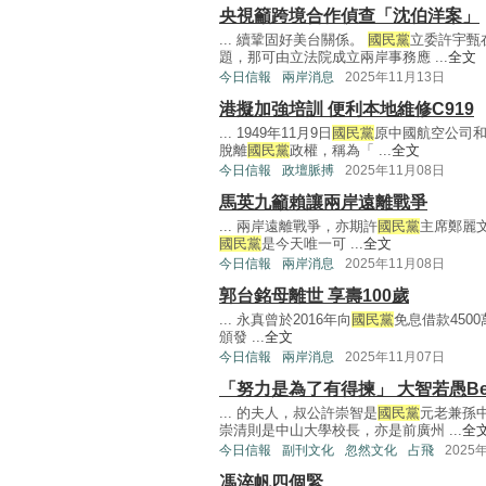
央視籲跨境合作偵查「沈伯洋案」
... 續鞏固好美台關係。
國民黨
立委許宇甄
題，那可由立法院成立兩岸事務應 ...
全文
今日信報
兩岸消息
2025年11月13日
港擬加強培訓 便利本地維修C919
... 1949年11月9日
國民黨
原中國航空公司和
脫離
國民黨
政權，稱為「 ...
全文
今日信報
政壇脈搏
2025年11月08日
馬英九籲賴讓兩岸遠離戰爭
... 兩岸遠離戰爭，亦期許
國民黨
主席鄭麗
國民黨
是今天唯一可 ...
全文
今日信報
兩岸消息
2025年11月08日
郭台銘母離世 享壽100歲
... 永真曾於2016年向
國民黨
免息借款450
頒發 ...
全文
今日信報
兩岸消息
2025年11月07日
「努力是為了有得揀」 大智若愚Be
... 的夫人，叔公許崇智是
國民黨
元老兼孫
崇清則是中山大學校長，亦是前廣州 ...
全
今日信報
副刊文化
忽然文化
占飛
2025
馮淬帆四個緊