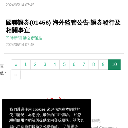
2024/05/14 07:45
國聯證券(01456) 海外監管公告-證券發行及
相關事宜
即時新聞
港交所通告
2024/05/14 07:45
«
1
2
3
4
5
6
7
8
9
10
頁
數：
»
我們透過使用 cookies 來評估您在本網站的
使用情況，為您提供最佳的用戶體驗。 如您
繼續使用本網站所提供之內容或服務，即代表
信報財經新聞有限公司版權所有，不得轉載。
您已同意我們最新之私隱條款。
了解更多
Copyright © 2026 Hong Kong Economic Journal Company