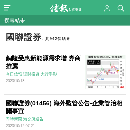
搜尋結果
國聯證券
- 共942個結果
銅陵受惠新能源需求增 券商
推薦
今日信報
理財投資
大行手影
2023/10/13
國聯證券(01456) 海外監管公告-企業管治相
關事宜
即時新聞
港交所通告
2023/10/12 07:21