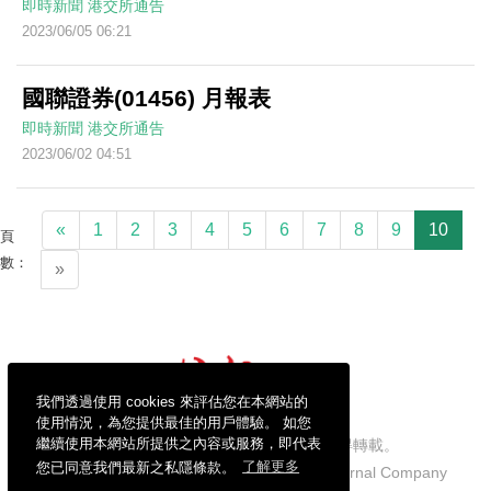
即時新聞
港交所通告
2023/06/05 06:21
國聯證券(01456) 月報表
即時新聞
港交所通告
2023/06/02 04:51
«
1
2
3
4
5
6
7
8
9
10
頁
數：
»
我們透過使用 cookies 來評估您在本網站的
使用情況，為您提供最佳的用戶體驗。 如您
繼續使用本網站所提供之內容或服務，即代表
信報財經新聞有限公司版權所有，不得轉載。
您已同意我們最新之私隱條款。
了解更多
Copyright © 2026 Hong Kong Economic Journal Company