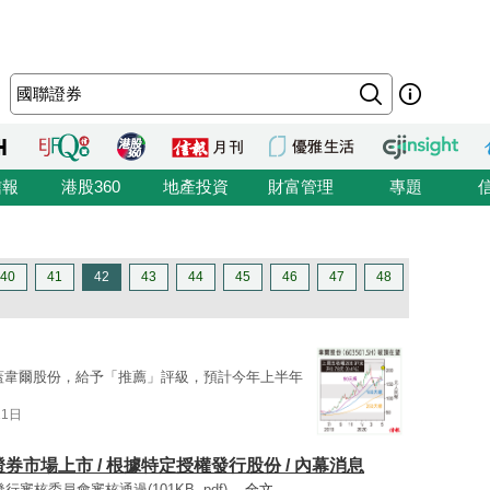
信報
港股360
地產投資
財富管理
專題
40
41
42
43
44
45
46
47
48
蓋韋爾股份，給予「推薦」評級，預計今年上半年
11日
或證券市場上市 / 根據特定授權發行股份 / 內幕消息
審核委員會審核通過(101KB, pdf) ...
全文