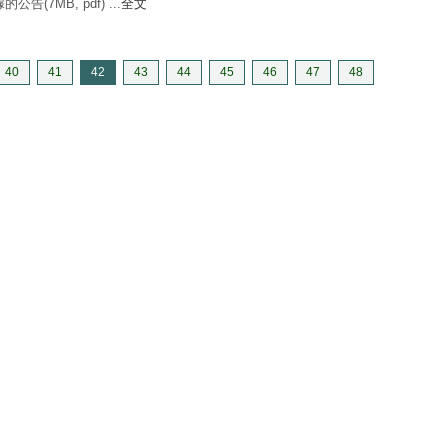
告(7MB, pdf) ...
全文
40
41
42
43
44
45
46
47
48