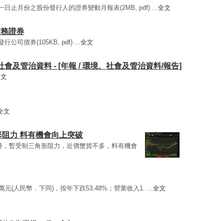
一日止月份之股份發行人的證券變動月報表(2MB, pdf) ...
全文
行債務證券
司債券(105KB, pdf) ...
全文
、社會及管治資料 - [年報 / 環境、社會及管治資料/報告]
全文
全文
形阻力 料有機會向上突破
見支持，暫受制三角形阻力，近價蟹貨不多，料有機會
54萬元(人民幣．下同)，按年下跌53.48%；營業收入1. ...
全文