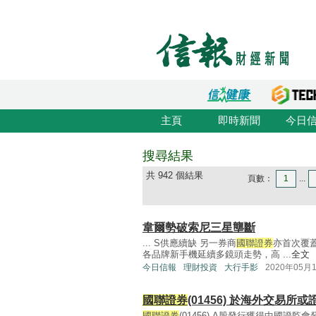
主頁
即時新聞
今日
搜尋結果
共 942 個結果
頁數：
1
...
韋爾勢破索尼三星壟斷
... S供應續缺 另一券商
國聯證券
亦首次覆
各品牌新手機延續多鏡頭走勢，高 ...
全文
今日信報
理財投資
大行手影
2020年05月
國聯證券
(01456) 於海外交易所
國聯證券
(01456) A股發行獲得中國證監會發行