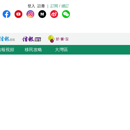
登入
註冊
|
訂閱 / 續訂
信報視頻
移民攻略
大灣區