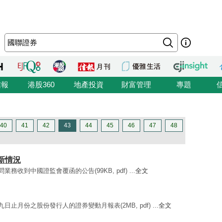
信報
港股360
地產投資
財富管理
專題
40
41
42
43
44
45
46
47
48
最新情況
業務收到中國證監會覆函的公告(99KB, pdf) ...
全文
九日止月份之股份發行人的證券變動月報表(2MB, pdf) ...
全文