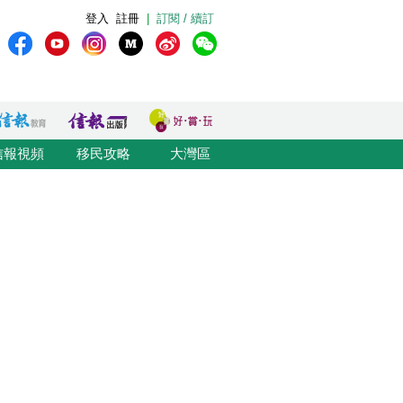
登入
註冊
|
訂閱 / 續訂
信報視頻
移民攻略
大灣區