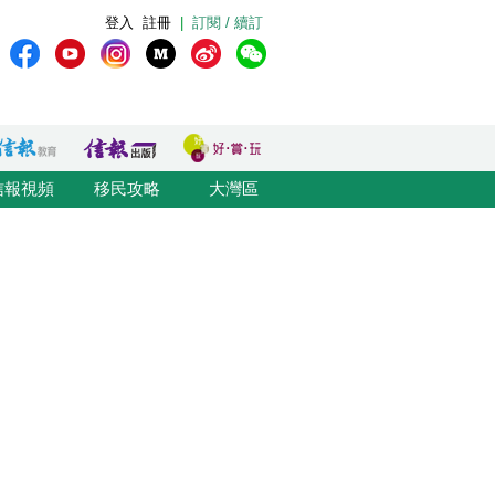
登入
註冊
|
訂閱 / 續訂
信報視頻
移民攻略
大灣區