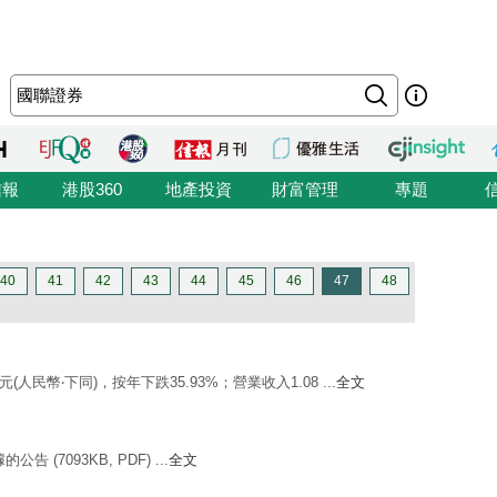
信報
港股360
地產投資
財富管理
專題
40
41
42
43
44
45
46
47
48
萬元(人民幣‧下同)，按年下跌35.93%；營業收入1.08 ...
全文
告 (7093KB, PDF) ...
全文