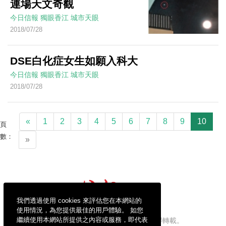
連場天文奇觀
今日信報
獨眼香江
城市天眼
2018/07/28
DSE白化症女生如願入科大
今日信報
獨眼香江
城市天眼
2018/07/28
«
1
2
3
4
5
6
7
8
9
10
頁
數：
»
我們透過使用 cookies 來評估您在本網站的
使用情況，為您提供最佳的用戶體驗。 如您
繼續使用本網站所提供之內容或服務，即代表
信報財經新聞有限公司版權所有，不得轉載。