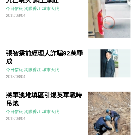
九巴噴火 網上爆紅
今日信報
獨眼香江
城市天眼
2018/08/04
張智霖前經理人詐騙92萬罪
成
今日信報
獨眼香江
城市天眼
2018/08/04
將軍澳堆填區引爆英軍戰時
吊炮
今日信報
獨眼香江
城市天眼
2018/08/04