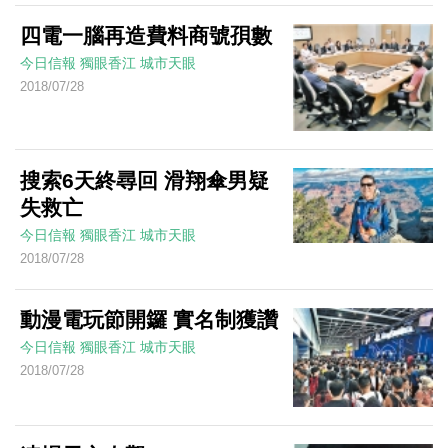
四電一腦再造費料商號孭數
今日信報
獨眼香江
城市天眼
2018/07/28
搜索6天終尋回 滑翔傘男疑
失救亡
今日信報
獨眼香江
城市天眼
2018/07/28
動漫電玩節開鑼 實名制獲讚
今日信報
獨眼香江
城市天眼
2018/07/28