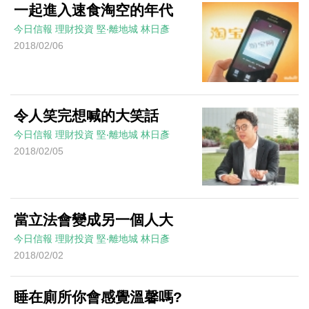
一起進入速食淘空的年代
今日信報
理財投資
堅‧離地城
林日彥
2018/02/06
令人笑完想喊的大笑話
今日信報
理財投資
堅‧離地城
林日彥
2018/02/05
當立法會變成另一個人大
今日信報
理財投資
堅‧離地城
林日彥
2018/02/02
睡在廁所你會感覺溫馨嗎?