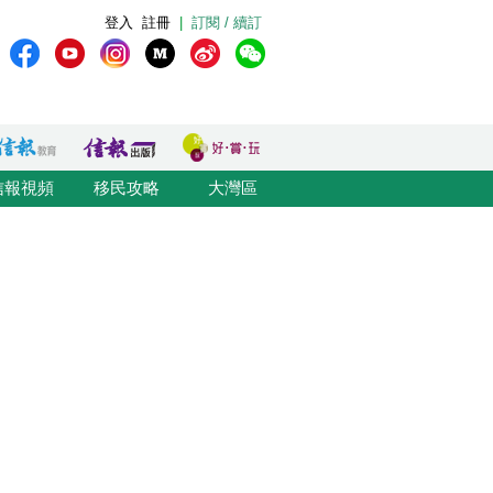
登入
註冊
|
訂閱 / 續訂
信報視頻
移民攻略
大灣區