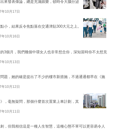
生出來發表偉論，總是充滿娛樂，頓時令大腦分泌
17年10月17日
點小，結果反令焦點落在交通津貼300大元之上。
17年10月16日
的3個月，我們幾個中環女人也非常想念你，深知當時你不太想見
17年10月13日
市問題，她的確是提出了不少的樓市新措施，不過通通都早在《施
17年10月12日
告》，毫無疑問，那個什麼首次置業上車計劃，其
17年10月11日
諷刺，但我相信這是一種人生智慧，這種心態不單可以更容易令人