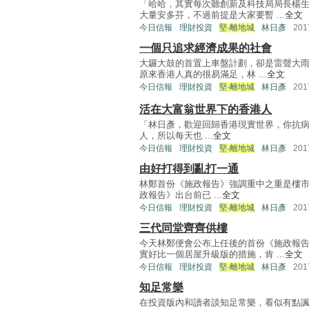
「哈哈，其實每次聽創新及科技局局長楊
大量安多芬，不過前提是大家要暫 ...
全文
今日信報
理財投資
堅‧離地城
林日彥
20
一個只追求經濟成果的社會
大鑼大鼓的首置上車盤計劃，卻是雷聲大雨
原來香港人真的很易滿足，林 ...
全文
今日信報
理財投資
堅‧離地城
林日彥
20
活在大富翁世界下的香港人
「林日彥，歡迎回歸香港現實世界，你抗病
人，所以每天也 ...
全文
今日信報
理財投資
堅‧離地城
林日彥
20
由好打得到亂打一通
林鄭首份《施政報告》強調重中之重是樓
政報告》出台前已 ...
全文
今日信報
理財投資
堅‧離地城
林日彥
20
三代同堂齊齊供樓
今天林鄭便會公布上任後的首份《施政報
實好比一個居屋升級版的措施，肯 ...
全文
今日信報
理財投資
堅‧離地城
林日彥
20
知足常樂
在投資版內和讀者談知足常樂，看似有點