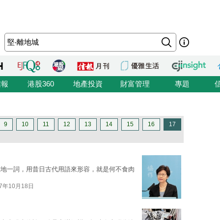
信報
港股360
地產投資
財富管理
專題
9
10
11
12
13
14
15
16
17
「離地一詞，用昔日古代用語來形容，就是何不食肉
17年10月18日