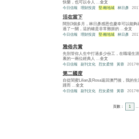
快樂，也可以令人 ...
全文
今日信報
理財投資
堅‧離地城
林日彥
20
活在當下
闊別3個多月，林日彥感恩也慶幸可以能夠
過了一關，這的確是非常難捱的 ...
全文
今日信報
理財投資
堅‧離地城
林日彥
20
雅俗共賞
先別管你人生中打過多少份工，在職場生
裏的一兩位經典人 ...
全文
今日信報
副刊文化
烈女柔情
黃蓉
2017
第二國度
自從閨蜜Lilian及Rosa返回澳門後，
踵而 ...
全文
今日信報
副刊文化
烈女柔情
黃蓉
2017
頁數：
1
...