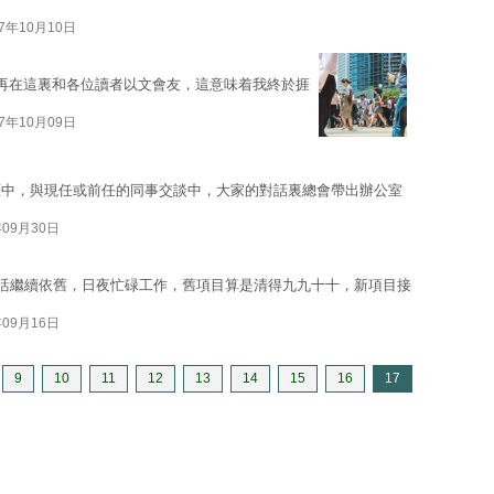
17年10月10日
再在這裏和各位讀者以文會友，這意味着我終於捱
17年10月09日
涯中，與現任或前任的同事交談中，大家的對話裏總會帶出辦公室
年09月30日
我的生活繼續依舊，日夜忙碌工作，舊項目算是清得九九十十，新項目接
年09月16日
9
10
11
12
13
14
15
16
17