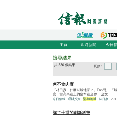
主頁
即時新聞
今日
搜尋結果
共 330 個結果
頁數：
1
...
何不食肉糜
「林日彥，什麼叫離地呀？」Fan問。 
糜，當高高在上的皇帝在金碧 ...
全文
今日信報
理財投資
堅‧離地城
林日彥
20
講了十世的創新科技