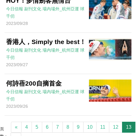
HOY！多情劍客無情台
今日信報
副刊文化
場內場外_杭州亞運
球
千仞
2023/09/28
香港人，Simply the best！
今日信報
副刊文化
場內場外_杭州亞運
球
千仞
2023/09/27
何詩蓓200自摘首金
今日信報
副刊文化
場內場外_杭州亞運
球
千仞
2023/09/26
«
4
5
6
7
8
9
10
11
12
13
頁