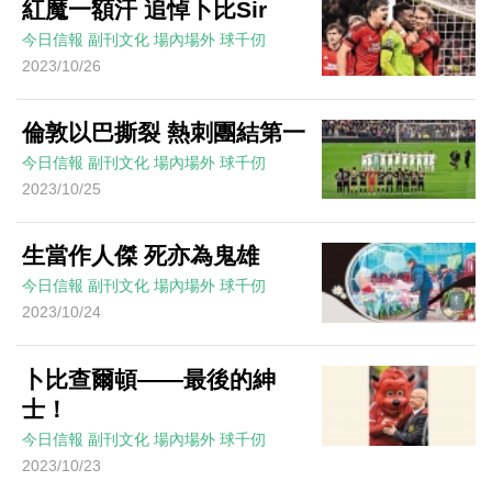
紅魔一額汗 追悼卜比Sir
今日信報
副刊文化
場內場外
球千仞
2023/10/26
倫敦以巴撕裂 熱刺團結第一
今日信報
副刊文化
場內場外
球千仞
2023/10/25
生當作人傑 死亦為鬼雄
今日信報
副刊文化
場內場外
球千仞
2023/10/24
卜比查爾頓——最後的紳
士！
今日信報
副刊文化
場內場外
球千仞
2023/10/23