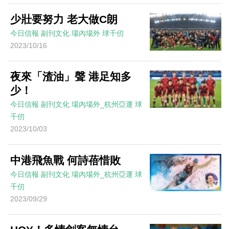
少壯要努力 老大做C朗
今日信報
副刊文化
場內場外
球千仞
2023/10/16
夜來「渣油」聲 港足知多
少！
今日信報
副刊文化
場內場外_杭州亞運
球
千仞
2023/10/03
中港飛魚戰 何詩蓓惜敗
今日信報
副刊文化
場內場外_杭州亞運
球
千仞
2023/09/29