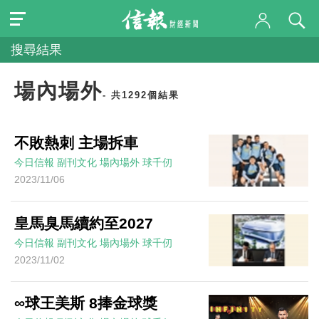
搜尋結果
場內場外
- 共1292個結果
不敗熱刺 主場拆車
今日信報
副刊文化
場內場外
球千仞
2023/11/06
皇馬臭馬續約至2027
今日信報
副刊文化
場內場外
球千仞
2023/11/02
∞球王美斯 8捧金球獎