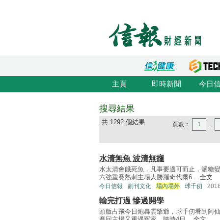
主頁
即時新聞
今日
搜尋結果
共 1292 個結果
頁數：
1
...
水清無魚 波清無癮
水太清會餓死魚，凡事要適可而止，派糖
六強重賽熱刺主場大勝羅奇代爾6 ...
全文
今日信報
副刊文化
場內場外
球千仞
201
輸完打過 慘過開學
頭版占飛今日炮轟雲爺爺，球千仞看到阿仙
賽回主場又重遇冤家，隨時4日 ...
全文