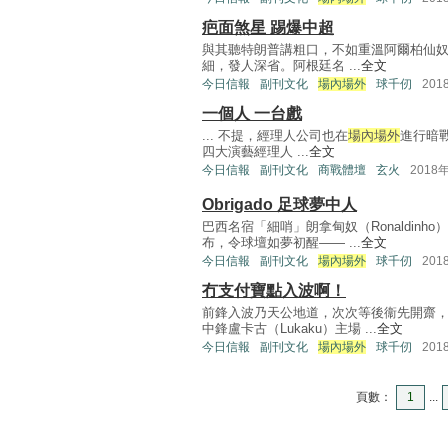
疤面煞星 踢爆中超
與其聽特朗普講粗口，不如重溫阿爾柏仙奴的
細，發人深省。阿根廷名 ...
全文
今日信報
副刊文化
場內場外
球千仞
201
一個人 一台戲
... 不提，經理人公司也在
場內場外
進行暗戰
四大演藝經理人 ...
全文
今日信報
副刊文化
商戰體壇
玄火
2018
Obrigado 足球夢中人
巴西名宿「細哨」朗拿甸奴（Ronaldin
布，令球壇如夢初醒—— ...
全文
今日信報
副刊文化
場內場外
球千仞
201
冇支付寶點入波啊！
前鋒入波乃天公地道，次次等後衞先開齋
中鋒盧卡古（Lukaku）主場 ...
全文
今日信報
副刊文化
場內場外
球千仞
201
頁數：
1
...