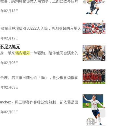
運程書，講到尾都係做人兩個字，正如已故粵語片
8年02月13日
溫布萊球場吸引83222人入場，再創英超的入場人
8年02月12日
不足2萬元
現身，帶來
場內場外
一陣騷動。陪伴他同台演出的
8年02月06日
很合理。若世事可隨心而「簡」，會少很多煩惱多
8年02月03日
nchez）周三聯賽作客0比2負熱刺，卻依舊是面
8年02月02日