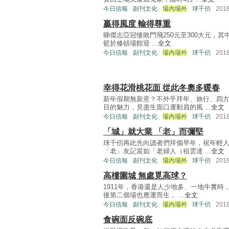
今日信報
副刊文化
場內場外
球千仞
201
贏得風度 輸得尊重
睇傑志亞冠慘敗門飛250元至300大元，其中
籃於修頓場館迎 ...
全文
今日信報
副刊文化
場內場外
球千仞
201
幸得花滑桃花面 從此冬奧多暖春
新年假期無新意？不外乎拜年、旅行、四
目的魅力，見盡生面口運動員的風 ...
全文
今日信報
副刊文化
場內場外
球千仞
201
「城」就大業 「老」而彌堅
球千仞再此先向讀者們拜個早年，祝年輕
「老」友記當如「老婦人（祖雲達 ...
全文
今日信報
副刊文化
場內場外
球千仞
201
高樓圍城 無處覓高球？
1911年，香港還是人少地多、一地牛糞時
後第二個場也應運而生， ...
全文
今日信報
副刊文化
場內場外
球千仞
201
食碗面反碗底