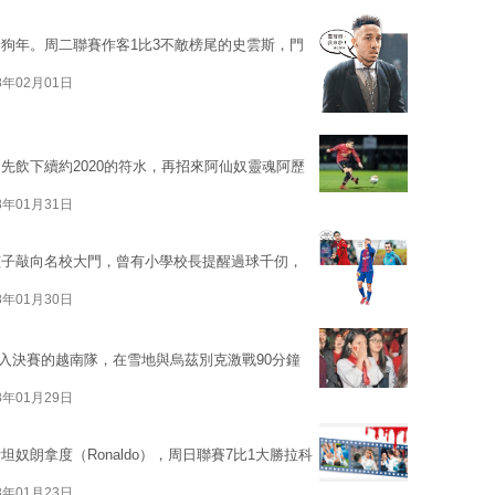
狗年。周二聯賽作客1比3不敵榜尾的史雲斯，門
8年02月01日
先飲下續約2020的符水，再招來阿仙奴靈魂阿歷
8年01月31日
孩子敲向名校大門，曾有小學校長提醒過球千仞，
8年01月30日
殺入決賽的越南隊，在雪地與烏茲別克激戰90分鐘
8年01月29日
奴朗拿度（Ronaldo），周日聯賽7比1大勝拉科
8年01月23日