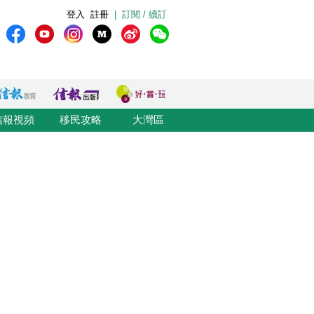
登入
註冊
|
訂閱 / 續訂
信報視頻
移民攻略
大灣區