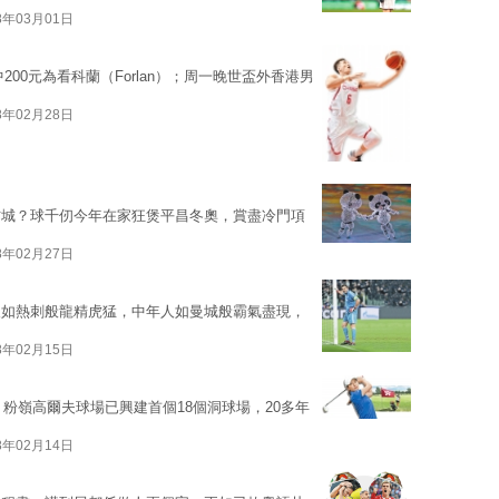
8年03月01日
200元為看科蘭（Forlan）；周一晚世盃外香港男
8年02月28日
方城？球千仞今年在家狂煲平昌冬奧，賞盡冷門項
8年02月27日
人如熱刺般龍精虎猛，中年人如曼城般霸氣盡現，
8年02月15日
，粉嶺高爾夫球場已興建首個18個洞球場，20多年
8年02月14日