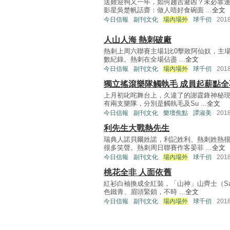
送雞迎狗又一年，如何趨吉避凶？未必靠
影星吳楚帆話齋：做人唔好食碗面 ...
全文
今日信報
副刊文化
場內場外
球千仞
201
人山人海 熱刺破廠
熱刺上周六聯賽主場1比0擊敗阿仙奴，主場
數紀錄。熱刺在全場佔盡 ...
全文
今日信報
副刊文化
場內場外
球千仞
201
獨立搖滾樂隊觸執毛 成員起薪點全
上月初叱咤舞台上，久違了的謝霆鋒神秘
有兩支樂隊，分別是觸執毛及Su ...
全文
今日信報
副刊文化
樂壇焦點
譚淑美
201
利先生大戰熱先生
瑞典人諾貝爾姓諾，利記姓利、熱刺姓熱
很多笑聲。熱刺周日聯賽作客晏菲 ...
全文
今日信報
副刊文化
場內場外
球千仞
201
桃花全非 人面依舊
紅衫白袖換成全紅裝，「山神」山齊士（Sa
色鐵青、眉頭緊鎖，不時 ...
全文
今日信報
副刊文化
場內場外
球千仞
201