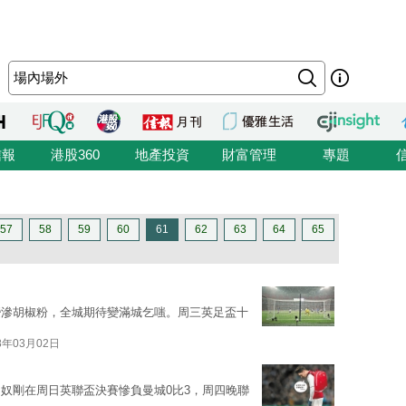
信報
港股360
地產投資
財富管理
專題
57
58
59
60
61
62
63
64
65
變滲胡椒粉，全城期待變滿城乞嗤。周三英足盃十
8年03月02日
奴剛在周日英聯盃決賽慘負曼城0比3，周四晚聯