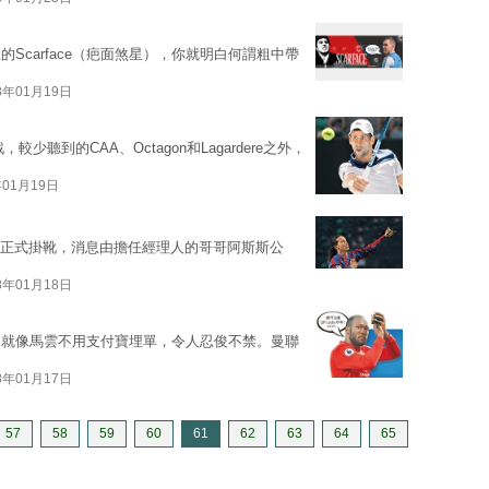
Scarface（疤面煞星），你就明白何謂粗中帶
8年01月19日
，較少聽到的CAA、Octagon和Lagardere之外，
年01月19日
ho）正式掛靴，消息由擔任經理人的哥哥阿斯斯公
8年01月18日
，就像馬雲不用支付寶埋單，令人忍俊不禁。曼聯
8年01月17日
57
58
59
60
61
62
63
64
65