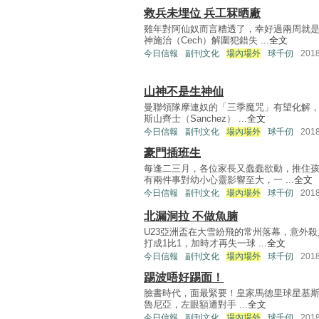
救兵未埋位 兵工冧晒廠
雞年對阿仙奴而言糟透了，幸好過兩周就是
神施治（Cech）解圍犯錯失 ...
全文
今日信報
副刊文化
場內場外
球千仞
201
山神不是生神仙
曼聯領隊摩連奴的「三季魔咒」有望化解，
斯山齊士（Sanchez） ...
全文
今日信報
副刊文化
場內場外
球千仞
201
豪門插班生
每逢二三月，各位家長又蠢蠢欲動，推住
有兩件事對幼小心靈影響至大，一 ...
全文
今日信報
副刊文化
場內場外
球千仞
201
北漏洞拉 不做魚腩
U23亞洲盃在大雪紛飛的常州落幕，意外
打成1比1，加時才再失一球 ...
全文
今日信報
副刊文化
場內場外
球千仞
201
踢波唔好踢面！
臉書時代，面最緊要！皇家馬德里球星基斯坦
魯尼亞，左眼額遭對手 ...
全文
今日信報
副刊文化
場內場外
球千仞
201