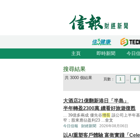
主頁
即時新聞
今日
搜尋結果
共 3000 個結果
頁數：
1
...
4
大酒店21億翻新港日「半島」
半年轉盈2300萬 續看好旅遊復甦
... 39億多兩成 優先谷
增長
該公司上半年基本
窄；股東應佔盈利23 ...
全文
今日信報
財經新聞
2026年08月06日
以AI重塑客戶體驗 富衛實踐「Celebr