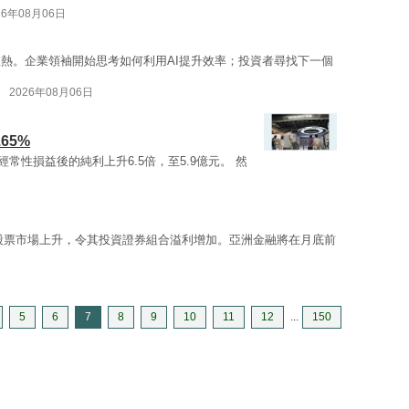
26年08月06日
愈熱。企業領袖開始思考如何利用AI提升效率；投資者尋找下一個
2026年08月06日
65%
非經常性損益後的純利上升6.5倍，至5.9億元。 然
股票市場上升，令其投資證券組合溢利增加。亞洲金融將在月底前
5
6
7
8
9
10
11
12
...
150