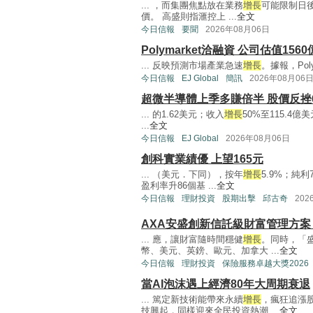
... ，而集團焦點放在業務
增長
可能限制日
價。 高盛則指滙控上 ...
全文
今日信報
要聞
2026年08月06日
Polymarket洽融資 公司估值1560
... 反映預測市場產業急速
增長
。據報，Pol
今日信報
EJ Global
簡訊
2026年08月06
超微半導體上季多賺倍半 股價反挫
... 的1.62美元；收入
增長
50%至115.4
...
全文
今日信報
EJ Global
2026年08月06日
創科實業績優 上望165元
... （美元．下同），按年
增長
5.9%；純利
盈利率升86個基 ...
全文
今日信報
理財投資
股期出擊
邱古奇
202
AXA安盛創新信託級財富管理方案
... 應，讓財富隨時間穩健
增長
。同時，「盛
幣、美元、英鎊、歐元、加拿大 ...
全文
今日信報
理財投資
保險服務卓越大獎2026
當AI泡沫遇上經濟80年大周期衰退
... 篤定新技術能帶來永續
增長
，瘋狂追漲股
技興起，同樣迎來全民投資熱潮 ...
全文