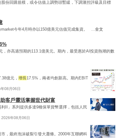
後股份回購規模，或令估值上調勢頭暫緩，下調滙控評級及目標
億
ymarket今年4月時亦以150億美元估值完成集資。 ...
全文
日
6%
億美元，亦高過預期的113.1億美元。期內，最受惠於AI投資熱潮的數
7.38億元，
增長
17.5%，兩者均創新高。期內EBIT
6年08月06日
 助客戶靈活掌握世代財富
利II」系列提供多達9種保單貨幣選擇，包括人民
2026年08月06日
市，最終泡沫破裂引發大蕭條。2000年互聯網科