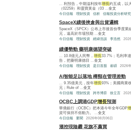
... 利預告，中期溢利按年
增長
約五成，以大
（02259）和靈寶黃金（03 ...
全文
今日信報
理財投資
信析
信報投資分析研究
SpaceX績後挾倉與出貨邏輯
SpaceX（SPCX）公布上市後首份季度
元，遠高於市場預期 ...
全文
今日信報
理財投資
經緯浩談
李浩然
202
績優勢勁 藥明康德望突破
... 10.8億元人民幣，
增長
33.7%；毛利率
告，把藥明康德目 ...
全文
今日信報
理財投資
是日首股
崔碩
2026
AI智能足以落地 樽頸在管理差勁
... 9.35億美元，按年
增長
93%；美國商業
元；Rule of ...
全文
今日信報
理財投資
跨市博弈
徐立言
202
OCBC上調港GDP
增長
預測
華僑銀行（OCBC）把本港今年全年GDP
資可保持不俗動力。 ...
全文
今日信報
要聞
2026年08月06日
滙控現陰霾 花旗不薦買