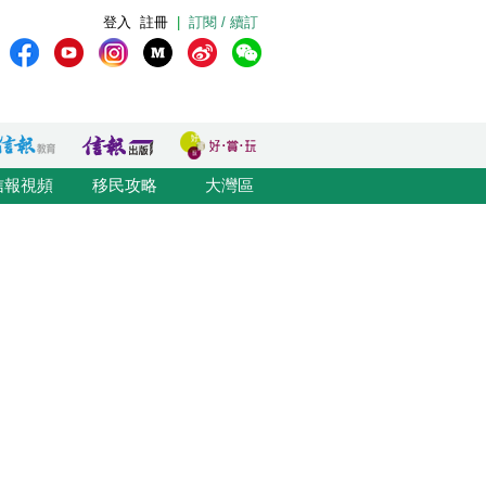
登入
註冊
|
訂閱 / 續訂
信報視頻
移民攻略
大灣區