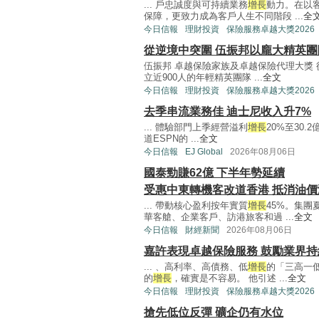
... 戶忠誠度與可持續業務
增長
動力。在以
保障，更致力成為客戶人生不同階段 ...
全
今日信報
理財投資
保險服務卓越大獎2026
從逆境中突圍 伍振邦以龐大精英
伍振邦 卓越保險家族及卓越保險代理大獎
立近900人的年輕精英團隊 ...
全文
今日信報
理財投資
保險服務卓越大獎2026
去季串流業務佳 迪士尼收入升7%
... 體驗部門上季經營溢利
增長
20%至30
道ESPN的 ...
全文
今日信報
EJ Global
2026年08月06日
國泰勁賺62億 下半年勢延續
受惠中東轉機客改道香港 抵消油價
... 帶動核心盈利按年實質
增長
45%。集
華客艙、企業客戶、訪港旅客和過 ...
全文
今日信報
財經新聞
2026年08月06日
嘉許表現卓越保險服務 鼓勵業界
... 、高利率、高債務、低
增長
的「三高一
的
增長
，確實是不容易。 他引述 ...
全文
今日信報
理財投資
保險服務卓越大獎2026
搶先低位反彈 礦企仍有水位