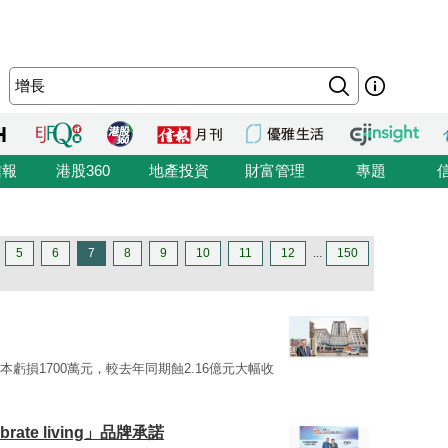
信報
港股360
地產投資
財富管理
專題
5
6
7
8
9
10
11
12
...
150
虧損1700萬元，較去年同期蝕2.16億元大幅收
ate living」品牌承諾