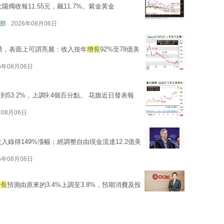
陽燭收報11.55元，飆11.7%。紫金黃金
部
2026年08月06日
業績，表面上可謂亮麗：收入按年
增長
92%至78億美
6年08月06日
達到53.2%，上調9.4個百分點。 花旗近日發表報
年08月06日
收入錄得149%漲幅；經調整自由現金流達12.2億美
6年08月06日
增長
預測由原來的3.4%上調至3.8%，預期消費及投