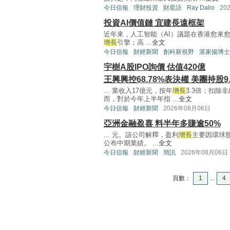
今日信報
理財投資
財星語
Ray Dalio
20
投資AI價值鏈 宜建長遠框架
近年來，人工智能（AI）議題在香港愈來
增長
引擎；高 ...
全文
今日信報
財經新聞
創科新視野
湛家揚博士
宇樹A股IPO詢價 估值420億
王興興控68.78%表決權 美團持股9.
... 業收入17億元，按年
增長
3.3倍；扣除
而，對於今年上半年指 ...
全文
今日信報
財經新聞
2026年08月06日
亞洲金融盈喜 料半年多賺逾50%
... 元。該公司解釋，盈利
增長
主要因環球
公布中期業績。 ...
全文
今日信報
財經新聞
簡訊
2026年08月06日
頁數：
1
...
4