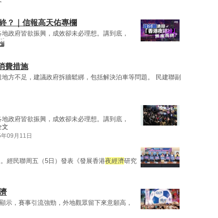
而終？｜信報高天佑專欄
各地政府皆欲振興，成效卻未必理想。講到底，
消費措施
遣地方不足，建議政府拆牆鬆綁，包括解決泊車等問題。 民建聯副
各地政府皆欲振興，成效卻未必理想。講到底，
全文
5年09月11日
。經民聯周五（5日）發表《發展香港
夜經濟
研究
濟
據顯示，賽事引流強勁，外地觀眾留下來意願高，