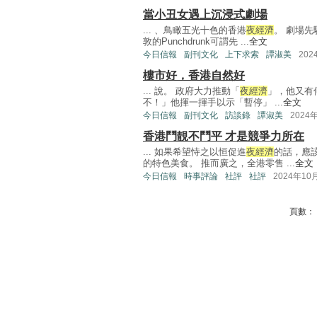
當小丑女遇上沉浸式劇場
... 、鳥瞰五光十色的香港
夜經濟
。 劇場
敦的Punchdrunk可謂先 ...
全文
今日信報
副刊文化
上下求索
譚淑美
202
樓市好，香港自然好
... 說。 政府大力推動「
夜經濟
」，他又有
不！」他揮一揮手以示「暫停」 ...
全文
今日信報
副刊文化
訪談錄
譚淑美
2024
香港鬥靚不鬥平 才是競爭力所在
... 如果希望恃之以恒促進
夜經濟
的話，應
的特色美食。 推而廣之，全港零售 ...
全文
今日信報
時事評論
社評
社評
2024年10
頁數：