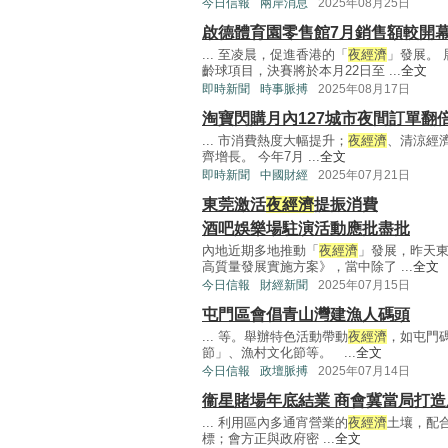
今日信報
兩岸消息
2025年08月25日
啟德體育園零售館7月銷售額較開
... 至凌晨，促進香港的「
夜經濟
」發展。
齡球項目，決賽將於本月22日至 ...
全文
即時新聞
時事脈搏
2025年08月17日
淘寶閃購月內127城市夜間訂單翻
... 市消費熱度大幅提升；
夜經濟
、清涼經
齊增長。 今年7月 ...
全文
即時新聞
中國財經
2025年07月21日
東莞激活
夜經濟
提振消費
酒吧娛樂場駐演活動應批盡批
內地近期多地推動「
夜經濟
」發展，昨天
高質量發展實施方案》，當中除了 ...
全文
今日信報
財經新聞
2025年07月15日
屯門區會倡青山灣建漁人碼頭
... 等。舉辦特色活動帶動
夜經濟
，如屯門
節」、漁村文化節等。 ...
全文
今日信報
政壇脈搏
2025年07月14日
衞星賭場年底結業 商會冀當局打
... 利用區內多通宵營業的
夜經濟
土壤，配
標；會方正與政府密 ...
全文