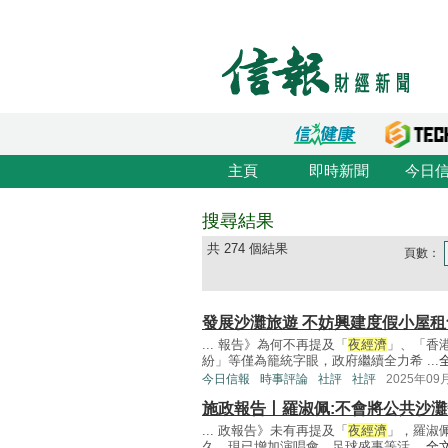
主頁
即時新聞
今日
搜尋結果
共 274 個結果
頁數：
發展沙灘旅遊 不妨興建度假小屋租
... 報告》為何不再提及「
夜經濟
」、「香
紛」等僅為籠統字眼，政府繼續全力希 ...
今日信報
時事評論
社評
社評
2025年09
施政報告丨羅淑佩:不會將公共沙
... 政報告》未有再提及「
夜經濟
」，羅淑
久，現已增加演唱會、足球盛事等活 ...
全