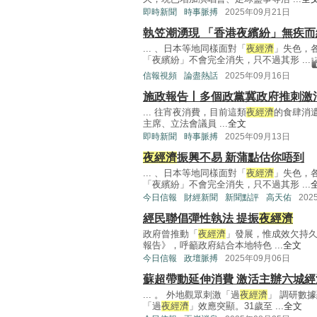
即時新聞
時事脈搏
2025年09月21日
執笠潮湧現 「香港夜繽紛」無疾
... 、日本等地同樣面對「
夜經濟
」失色，
「夜繽紛」不會完全消失，只不過其形 ...
信報視頻
論盡熱話
2025年09月16日
施政報告丨多個政黨冀政府推刺激
... 往宵夜消費，目前這類
夜經濟
的食肆消
主席、立法會議員 ...
全文
即時新聞
時事脈搏
2025年09月13日
夜經濟
振興不易 新蒲點估你唔到
... 、日本等地同樣面對「
夜經濟
」失色，
「夜繽紛」不會完全消失，只不過其形 ...
今日信報
財經新聞
新聞點評
高天佑
202
經民聯倡彈性執法 提振
夜經濟
政府曾推動「
夜經濟
」發展，惟成效欠持久
報告》，呼籲政府結合本地特色 ...
全文
今日信報
政壇脈搏
2025年09月06日
蘇超帶動延伸消費 激活主辦六城經
... 。 外地觀眾刺激「過
夜經濟
」 調研數
「過
夜經濟
」效應突顯。31歲至 ...
全文