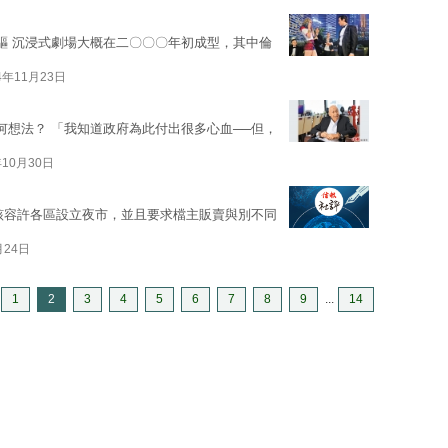
先驅 沉浸式劇場大概在二〇〇〇年初成型，其中倫
4年11月23日
何想法？ 「我知道政府為此付出很多心血──但，
年10月30日
該容許各區設立夜市，並且要求檔主販賣與別不同
月24日
1
2
3
4
5
6
7
8
9
...
14