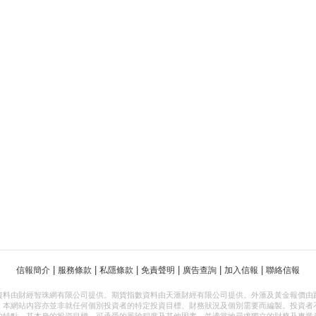
|
|
|
|
|
|
信報簡介
服務條款
私隱條款
免責聲明
廣告查詢
加入信報
聯絡信報
資料由財經智珠網有限公司提供。期貨指數資料由天滙財經有限公司提供。外滙及黃金報價由
，本網站內容亦並非就任何個別投資者的特定投資目標、財務狀況及個別需要而編製。投資者