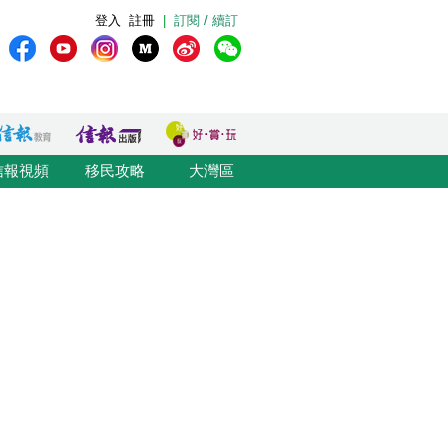
登入
註冊
|
訂閱 / 續訂
信報視頻
移民攻略
大灣區