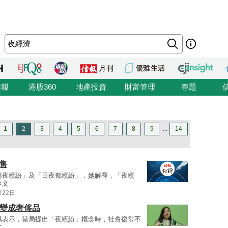
信報
港股360
地產投資
財富管理
專題
1
2
3
4
5
6
7
8
9
...
14
售
港夜繽紛」及「日夜都繽紛」，她解釋，「夜繽
全文
月22日
灘變成奢侈品
佩表示，當局提出「夜繽紛」概念時，社會復常不
文