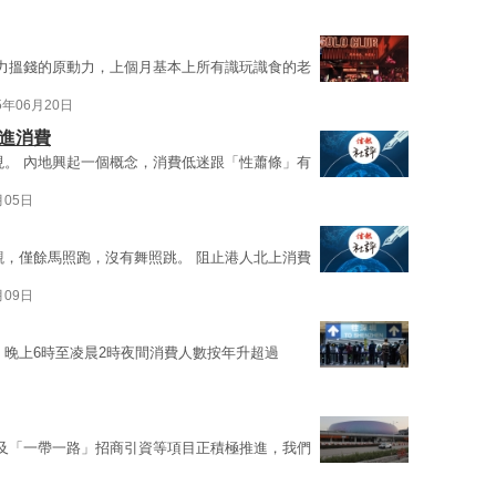
力搵錢的原動力，上個月基本上所有識玩識食的老
5年06月20日
進消費
現。 內地興起一個概念，消費低迷跟「性蕭條」有
月05日
觀，僅餘馬照跑，沒有舞照跳。 阻止港人北上消費
月09日
。晚上6時至凌晨2時夜間消費人數按年升超過
及「一帶一路」招商引資等項目正積極推進，我們