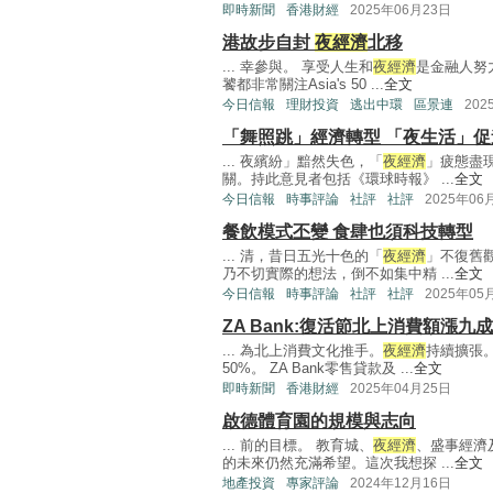
即時新聞
香港財經
2025年06月23日
港故步自封
夜經濟
北移
... 幸參與。 享受人生和
夜經濟
是金融人努
饕都非常關注Asia's 50 ...
全文
今日信報
理財投資
逃出中環
區景連
202
「舞照跳」經濟轉型 「夜生活」促
... 夜繽紛」黯然失色，「
夜經濟
」疲態盡
關。持此意見者包括《環球時報》 ...
全文
今日信報
時事評論
社評
社評
2025年06
餐飲模式丕變 食肆也須科技轉型
... 清，昔日五光十色的「
夜經濟
」不復舊
乃不切實際的想法，倒不如集中精 ...
全文
今日信報
時事評論
社評
社評
2025年05
ZA Bank:復活節北上消費額漲九成
... 為北上消費文化推手。
夜經濟
持續擴張
50%。 ZA Bank零售貸款及 ...
全文
即時新聞
香港財經
2025年04月25日
啟德體育園的規模與志向
... 前的目標。 教育城、
夜經濟
、盛事經濟
的未來仍然充滿希望。這次我想探 ...
全文
地產投資
專家評論
2024年12月16日