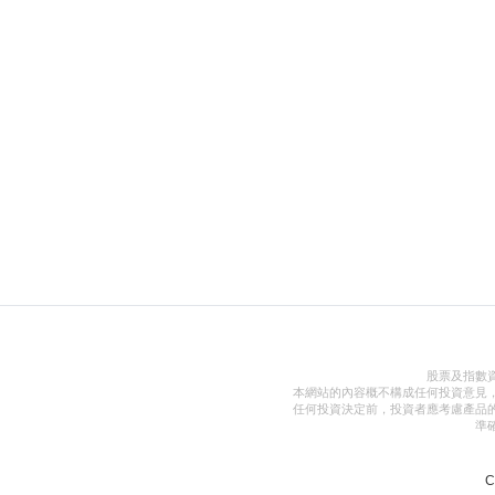
股票及指數
本網站的內容概不構成任何投資意見
任何投資決定前，投資者應考慮產品
準
C