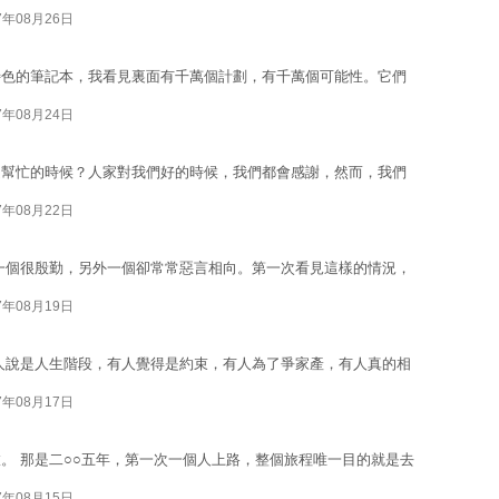
7年08月26日
特色的筆記本，我看見裏面有千萬個計劃，有千萬個可能性。它們
7年08月24日
受幫忙的時候？人家對我們好的時候，我們都會感謝，然而，我們
7年08月22日
一個很殷勤，另外一個卻常常惡言相向。第一次看見這樣的情況，
7年08月19日
人說是人生階段，有人覺得是約束，有人為了爭家產，有人真的相
7年08月17日
。 那是二○○五年，第一次一個人上路，整個旅程唯一目的就是去
7年08月15日