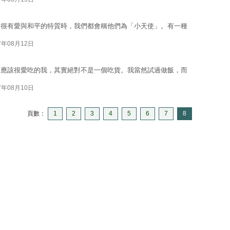
人很有愛與和平的特質時，我們都會稱他們為「小天使」。有一種
7年08月12日
來應該很愛吃的我，其實絕對不是一個吃貨。我當然試過做飯，而
7年08月10日
頁數：
1
2
3
4
5
6
7
8