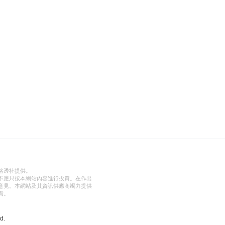
路透社提供。
不應只按本網站內容進行投資。在作出
意見。本網站及其資訊供應商竭力提供
責。
d.