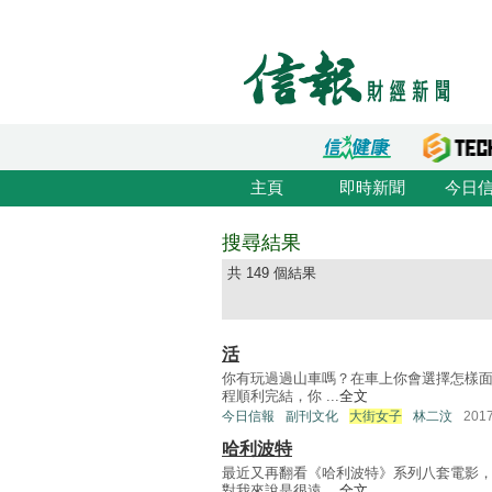
主頁
即時新聞
今日
搜尋結果
共 149 個結果
活
你有玩過過山車嗎？在車上你會選擇怎樣面
程順利完結，你 ...
全文
今日信報
副刊文化
大街女子
林二汶
201
哈利波特
最近又再翻看《哈利波特》系列八套電影，
對我來說是很遠 ...
全文