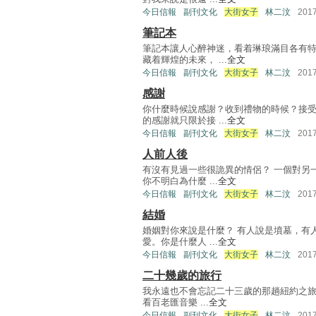
今日信報
副刊文化
大街女子
林二汶
201
筆記本
筆記本讓人心醉神迷，看着琳琅滿目各有
藏着輝煌的未來， ...
全文
今日信報
副刊文化
大街女子
林二汶
201
感謝
你什麼時候說感謝？收到禮物的時候？接
的感謝就只限於接 ...
全文
今日信報
副刊文化
大街女子
林二汶
201
人前人後
有沒有見過一些很詭異的情侶？ 一個對另
你不明白為什麼 ...
全文
今日信報
副刊文化
大街女子
林二汶
201
結婚
婚姻對你來說是什麼？ 有人說是墳墓，有
愛。你是什麼人 ...
全文
今日信報
副刊文化
大街女子
林二汶
201
二十幾歲的旅行
我永遠也不會忘記二十三歲的那趟紐約之旅
看百老匯音樂 ...
全文
今日信報
副刊文化
大街女子
林二汶
201