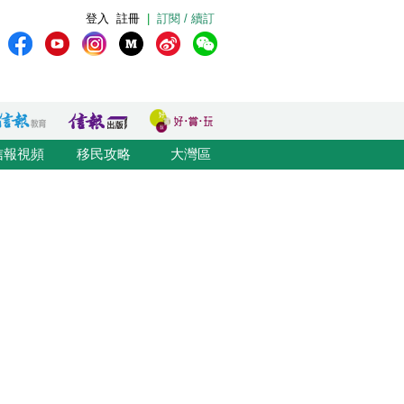
登入
註冊
|
訂閱 / 續訂
信報視頻
移民攻略
大灣區