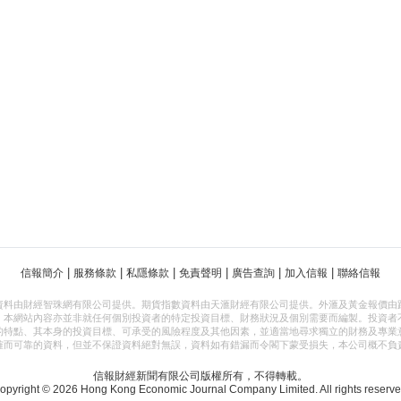
|
|
|
|
|
|
信報簡介
服務條款
私隱條款
免責聲明
廣告查詢
加入信報
聯絡信報
資料由財經智珠網有限公司提供。期貨指數資料由天滙財經有限公司提供。外滙及黃金報價由
，本網站內容亦並非就任何個別投資者的特定投資目標、財務狀況及個別需要而編製。投資者
的特點、其本身的投資目標、可承受的風險程度及其他因素，並適當地尋求獨立的財務及專業
確而可靠的資料，但並不保證資料絕對無誤，資料如有錯漏而令閣下蒙受損失，本公司概不負
信報財經新聞有限公司版權所有，不得轉載。
opyright © 2026 Hong Kong Economic Journal Company Limited. All rights reserve