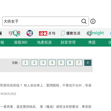
信報
港股360
地產投資
財富管理
專題
頁數：
1
2
3
4
5
6
7
8
對那些高和低？ 有人坐在車上，緊閉眼睛，不看也不尖叫，等過
7年08月29日
一看再看，還是覺得精采。 看《魔戒》感受沒有那麼深，畢竟那