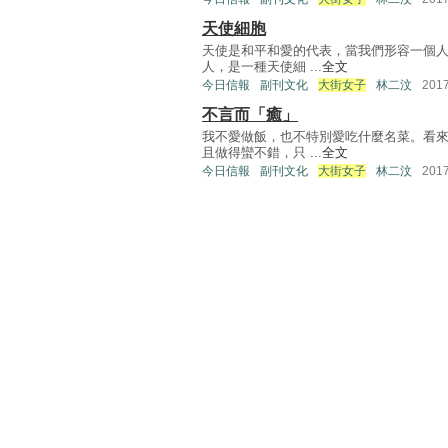
天使細胞
天使是和平和愛的代表，當我們形容一個
人，是一種天使細 ...
全文
今日信報
副刊文化
大街女子
林二汶
201
不言而「癒」
我不愛做飯，也不特別愛吃什麼名菜。看
且做得蠻不錯，只 ...
全文
今日信報
副刊文化
大街女子
林二汶
201