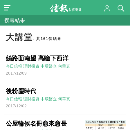
搜尋結果
大講堂
- 共161個結果
絲路面南望 高瞻下西洋
今日信報
理財投資
中環醫企
何華真
2017/12/09
後粉塵時代
今日信報
理財投資
中環醫企
何華真
2017/12/02
公屋輪候名冊愈來愈長