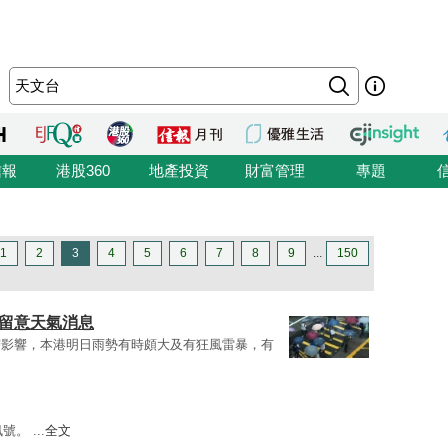
信報
港股360
地產投資
財富管理
專題
1
2
3
4
5
6
7
8
9
...
150
前留意天氣消息
槽影響，本港明日雨勢有時頗大及有狂風雷暴，有
。 ...
全文