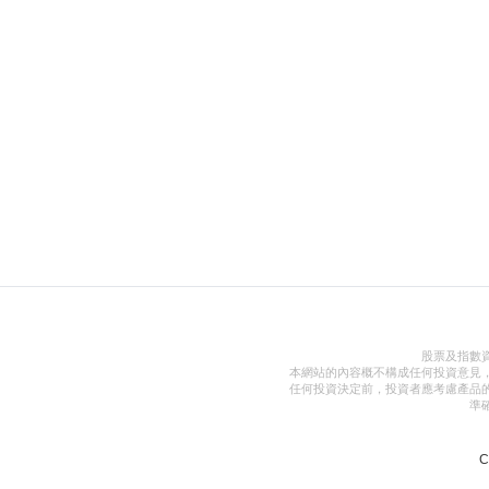
股票及指數
本網站的內容概不構成任何投資意見
任何投資決定前，投資者應考慮產品
準
C