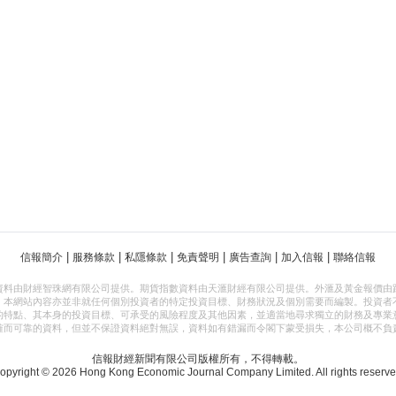
|
|
|
|
|
|
信報簡介
服務條款
私隱條款
免責聲明
廣告查詢
加入信報
聯絡信報
資料由財經智珠網有限公司提供。期貨指數資料由天滙財經有限公司提供。外滙及黃金報價由
，本網站內容亦並非就任何個別投資者的特定投資目標、財務狀況及個別需要而編製。投資者
的特點、其本身的投資目標、可承受的風險程度及其他因素，並適當地尋求獨立的財務及專業
確而可靠的資料，但並不保證資料絕對無誤，資料如有錯漏而令閣下蒙受損失，本公司概不負
信報財經新聞有限公司版權所有，不得轉載。
opyright © 2026 Hong Kong Economic Journal Company Limited. All rights reserve