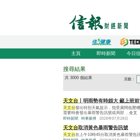
主頁
即時新聞
今日
搜尋結果
共 3000 個結果
頁數：
天文台
丨明雨勢有時頗大 籲上班
天文台
發出特別天氣提示，指受廣闊低壓
需要時會發出暴雨警告訊號或局部 ...
全文
即時新聞
時事脈搏
2026年07月28日
天文台
取消黃色暴雨警告訊號
天文台
在上午10時45分取消黃色暴雨警告訊號