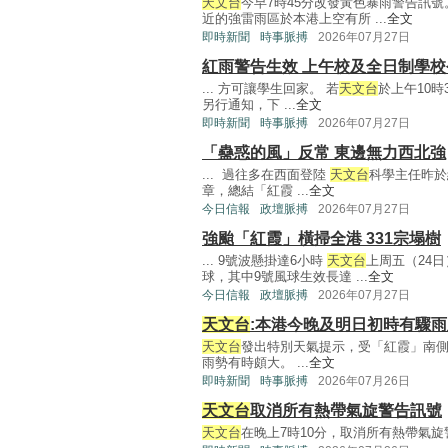
天文台
今早7時45分改發黃色暴雨警告訊
近的強雷雨區於本港上空有所 ...
全文
即時新聞
時事脈搏
2026年07月27日
紅雨警告生效 上午校及全日制學
... 方可讓學生回家。 若
天文台
於上午10
另行通知，下 ...
全文
即時新聞
時事脈搏
2026年07月27日
「蠱惑的風」反常 東邊無力西北強
... 過往多在西面登陸
天文台
科學主任昨於
章，總結「紅霞 ...
全文
今日信報
政壇脈搏
2026年07月27日
強颱「紅霞」橫掃全港 331宗塌樹
... 9號波懸掛達6小時
天文台
上周五（24
球，其中9號風球生效長達 ...
全文
今日信報
政壇脈搏
2026年07月27日
天文台
:本港今晚及明日初時有驟
天文台
發出特別天氣提示，受「紅霞」南
雨勢有時頗大。 ...
全文
即時新聞
時事脈搏
2026年07月26日
天文台
取消所有熱帶氣旋警告訊號
天文台
在晚上7時10分，取消所有熱帶氣旋警