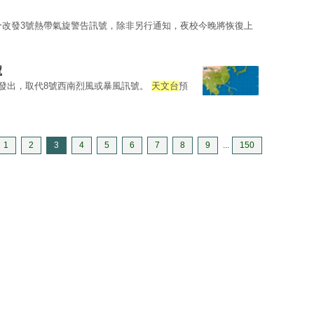
0分改發3號熱帶氣旋警告訊號，除非另行通知，夜校今晚將恢復上
號
分發出，取代8號西南烈風或暴風訊號。
天文台
預
1
2
3
4
5
6
7
8
9
...
150