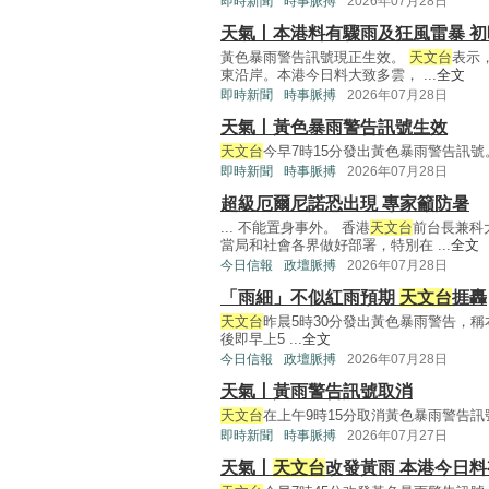
即時新聞
時事脈搏
2026年07月28日
天氣丨本港料有驟雨及狂風雷暴 
黃色暴雨警告訊號現正生效。
天文台
表示
東沿岸。本港今日料大致多雲， ...
全文
即時新聞
時事脈搏
2026年07月28日
天氣丨黃色暴雨警告訊號生效
天文台
今早7時15分發出黃色暴雨警告訊號。 
即時新聞
時事脈搏
2026年07月28日
超級厄爾尼諾恐出現 專家籲防暑
... 不能置身事外。 香港
天文台
前台長兼科
當局和社會各界做好部署，特別在 ...
全文
今日信報
政壇脈搏
2026年07月28日
「雨細」不似紅雨預期
天文台
捱轟
天文台
昨晨5時30分發出黃色暴雨警告，稱
後即早上5 ...
全文
今日信報
政壇脈搏
2026年07月28日
天氣丨黃雨警告訊號取消
天文台
在上午9時15分取消黃色暴雨警告訊號。
即時新聞
時事脈搏
2026年07月27日
天氣丨
天文台
改發黃雨 本港今日