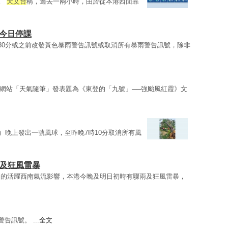
號。
天文台
稱，過去一兩小時，由於從本港西面靠
校今日停課
時30分或之前改發黃色暴雨警告訊號或取消所有暴雨警告訊號，除非
網站「天氣隨筆」發表題為《東登的「九號」──強颱風紅霞》文
日）晚上發出一號風球，至昨晚7時10分取消所有風
雨及狂風雷暴
側的活躍西南氣流影響，本港今晚及明日初時有驟雨及狂風雷暴，
告訊號。 ...
全文