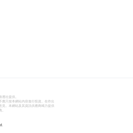
路透社提供。
不應只按本網站內容進行投資。在作出
意見。本網站及其資訊供應商竭力提供
責。
d.