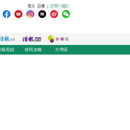
登入
註冊
|
訂閱 / 續訂
信報視頻
移民攻略
大灣區