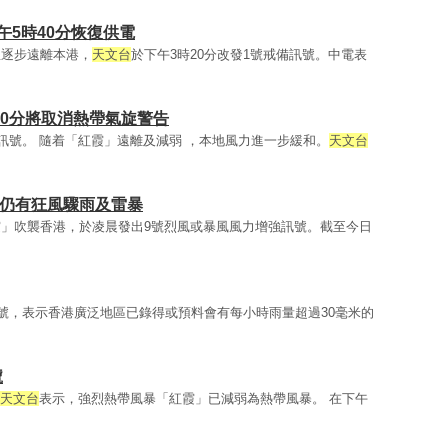
午5時40分恢復供電
並逐步遠離本港，
天文台
於下午3時20分改發1號戒備訊號。中電表
10分將取消熱帶氣旋警告
告訊號。 隨着「紅霞」遠離及減弱 ，本地風力進一步緩和。
天文台
早仍有狂風驟雨及雷暴
」吹襲香港，於凌晨發出9號烈風或暴風風力增強訊號。截至今日
訊號，表示香港廣泛地區已錄得或預料會有每小時雨量超過30毫米的
號
天文台
表示，強烈熱帶風暴「紅霞」已減弱為熱帶風暴。 在下午