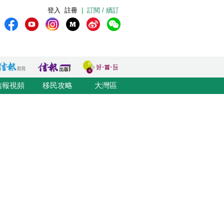
登入
註冊
|
訂閱 / 續訂
信報視頻
移民攻略
大灣區