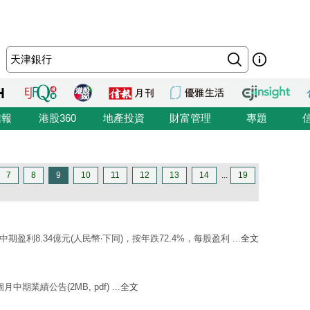
信報
港股360
地產投資
財富管理
專題
7
8
9
10
11
12
13
14
...
19
中期盈利8.34億元(人民幣‧下同)，按年跌72.4%，每股盈利 ...
全文
月中期業績公告(2MB, pdf) ...
全文