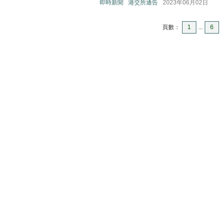
即時新聞
港交所通告
2023年06月02日
頁數：
1
...
6