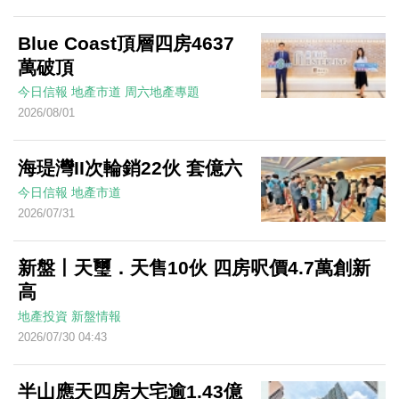
Blue Coast頂層四房4637
萬破頂
今日信報
地產市道
周六地產專題
2026/08/01
海瑅灣II次輪銷22伙 套億六
今日信報
地產市道
2026/07/31
新盤丨天璽．天售10伙 四房呎價4.7萬創新
高
地產投資
新盤情報
2026/07/30 04:43
半山應天四房大宅逾1.43億