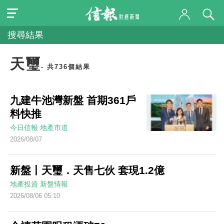
搜尋結果
天璽
- 共736個結果
九建牛池灣新盤 首期361戶
料快推
今日信報
地產市道
2026/08/07
新盤丨天璽．天售七伙 套現1.2億
地產投資
新盤情報
2026/08/06 05:10