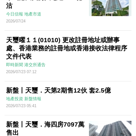
沽
今日信報
地產市道
2026/07/24
天璽曜１１(01010) 更改註冊地址或辦事
處、香港業務的註冊地或香港接收法律程序
文件代表
即時新聞
港交所通告
2026/07/23 07:12
新盤丨天璽．天第2期售12伙 套2.5億
地產投資
新盤情報
2026/07/23 05:41
新盤丨天璽．海四房7097萬
售出