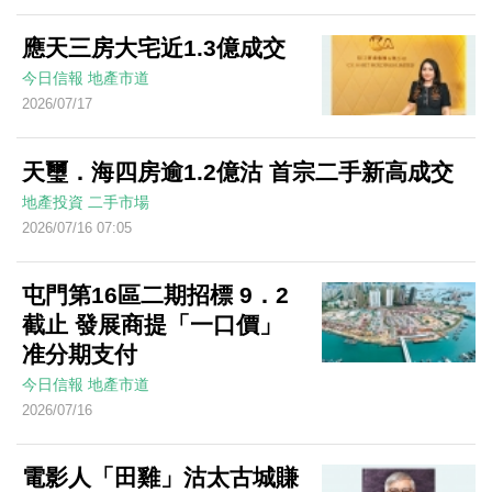
應天三房大宅近1.3億成交
今日信報
地產市道
2026/07/17
天璽．海四房逾1.2億沽 首宗二手新高成交
地產投資
二手市場
2026/07/16 07:05
屯門第16區二期招標 9．2
截止 發展商提「一口價」
准分期支付
今日信報
地產市道
2026/07/16
電影人「田雞」沽太古城賺