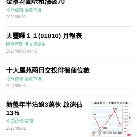
金禧花園呎租漲破70
今日信報
地產市道
2026/08/06
天璽曜１１(01010) 月報表
即時新聞
港交所通告
2026/08/05 04:42
十大屋苑兩日交投徘徊個位數
今日信報
地產市道
2026/08/03
新盤年半沽逾3萬伙 啟德佔
13%
今日信報
要聞
2026/08/01