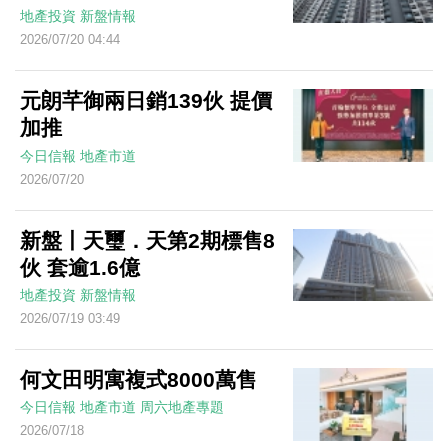
地產投資
新盤情報
2026/07/20 04:44
元朗芊御兩日銷139伙 提價
加推
今日信報
地產市道
2026/07/20
新盤丨天璽．天第2期標售8
伙 套逾1.6億
地產投資
新盤情報
2026/07/19 03:49
何文田明寓複式8000萬售
今日信報
地產市道
周六地產專題
2026/07/18