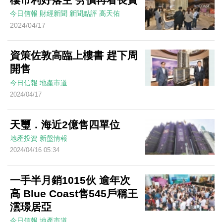
今日信報
財經新聞
新聞點評
高天佑
2024/04/17
資策佐敦高臨上樓書 趕下周
開售
今日信報
地產市道
2024/04/17
天璽．海近2億售四單位
地產投資
新盤情報
2024/04/16 05:34
一手半月銷1015伙 逾年次
高 Blue Coast售545戶稱王
澐璟居亞
今日信報
地產市道