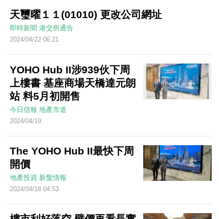
天璽曜１１(01010) 更改公司網址
即時新聞
港交所通告
2024/04/22 06:21
YOHO Hub II涉939伙下周
上樓書 基座商場天橋達元朗
站 料5月初開售
今日信報
地產市道
2024/04/19
The YOHO Hub II最快下周
開價
地產投資
新盤情報
2024/04/18 04:53
樓市利好落空 劈價再看長實