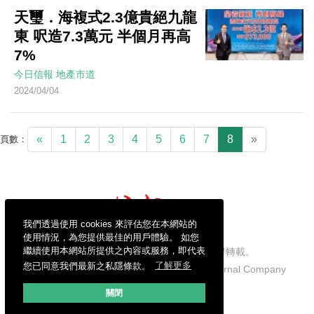
天璽．海複式2.3億貴絕九龍
東 呎造7.3萬元 半個月再高
7%
今日信報
地產市道
2024/04/04
«
1
2
3
4
5
6
7
8
»
頁數：
我們透過使用 cookies 來評估您在本網站的
使用情況，為您提供最佳的用戶體驗。 如您
繼續使用本網站所提供之內容或服務，即代表
信報財經新聞有限公司版權所有，不得轉載。
您已同意我們最新之私隱條款。
了解更多
Copyright © 2026 Hong Kong Economic Journal Company
Limited. All rights reserved.
關閉