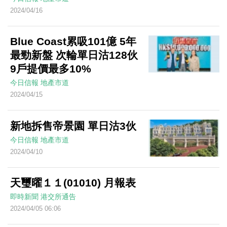
2024/04/16
Blue Coast累吸101億 5年
最勁新盤 次輪單日沽128伙
9戶提價最多10%
今日信報
地產市道
2024/04/15
新地拆售帝景園 單日沽3伙
今日信報
地產市道
2024/04/10
天璽曜１１(01010) 月報表
即時新聞
港交所通告
2024/04/05 06:06