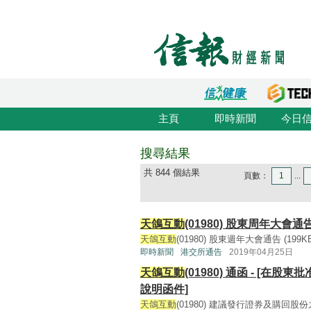
主頁
即時新聞
今日
搜尋結果
共 844 個結果
頁數：
1
...
天鴿互動
(01980) 股東周年大
天鴿互動
(01980) 股東週年大會通告 (199KB, 
即時新聞
港交所通告
2019年04月25日
天鴿互動
(01980) 通函 - [在
說明函件]
天鴿互動
(01980) 建議發行證券及購回