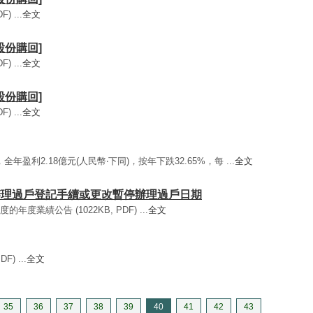
) ...
全文
[股份購回]
) ...
全文
[股份購回]
) ...
全文
全年盈利2.18億元(人民幣‧下同)，按年下跌32.65%，每 ...
全文
/ 暫停辦理過戶登記手續或更改暫停辦理過戶日期
度的年度業績公告 (1022KB, PDF) ...
全文
F) ...
全文
35
36
37
38
39
40
41
42
43