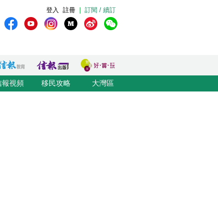
登入
註冊
|
訂閱 / 續訂
信報視頻
移民攻略
大灣區