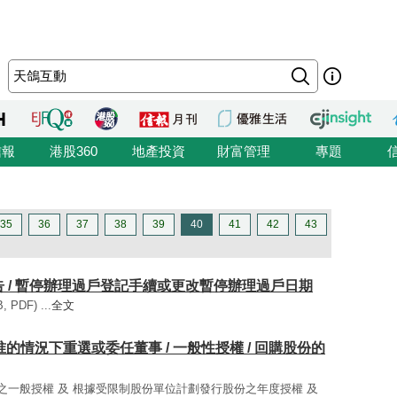
信報
港股360
地產投資
財富管理
專題
35
36
37
38
39
40
41
42
43
會通告 / 暫停辦理過戶登記手續或更改暫停辦理過戶日期
PDF) ...
全文
股東批准的情況下重選或委任董事 / 一般性授權 / 回購股份的
股份之一般授權 及 根據受限制股份單位計劃發行股份之年度授權 及