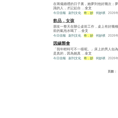
在籌備婚禮的日子裏，她夢到他好幾次；
識的人，才記起自 ...
全文
今日信報
副刊文化
奇．妙
何妙祺
2026
飲品．女孩
朋友一整天在辦公桌前工作，桌上有好幾種
前的氣泡水喝了 ...
全文
今日信報
副刊文化
奇．妙
何妙祺
2026
因緣際會
「我年輕時可不一樣呢。」床上的男人似
是真的，因為她真 ...
全文
今日信報
副刊文化
奇．妙
何妙祺
2026
頁數：