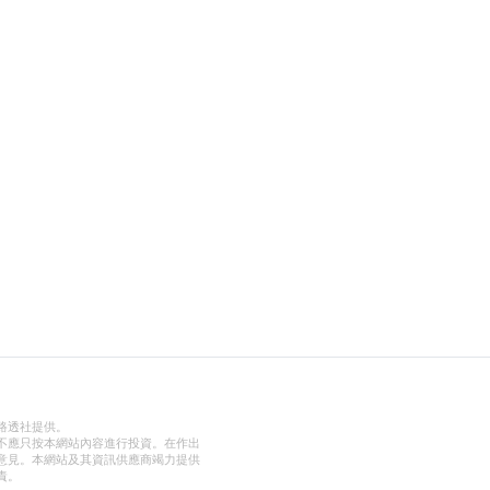
路透社提供。
不應只按本網站內容進行投資。在作出
意見。本網站及其資訊供應商竭力提供
責。