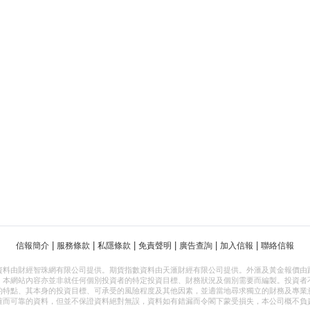
|
|
|
|
|
|
信報簡介
服務條款
私隱條款
免責聲明
廣告查詢
加入信報
聯絡信報
資料由財經智珠網有限公司提供。期貨指數資料由天滙財經有限公司提供。外滙及黃金報價由
，本網站內容亦並非就任何個別投資者的特定投資目標、財務狀況及個別需要而編製。投資者
的特點、其本身的投資目標、可承受的風險程度及其他因素，並適當地尋求獨立的財務及專業
確而可靠的資料，但並不保證資料絕對無誤，資料如有錯漏而令閣下蒙受損失，本公司概不負