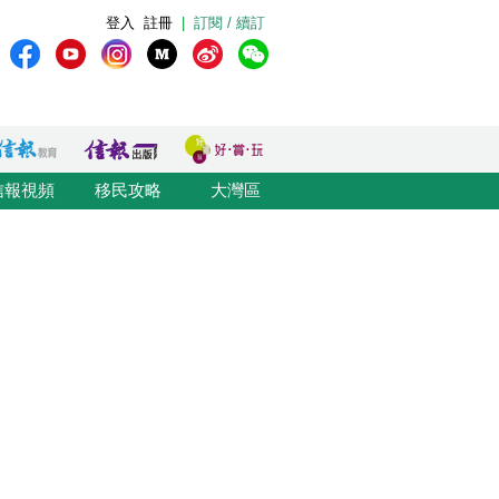
登入
註冊
|
訂閱 / 續訂
信報視頻
移民攻略
大灣區