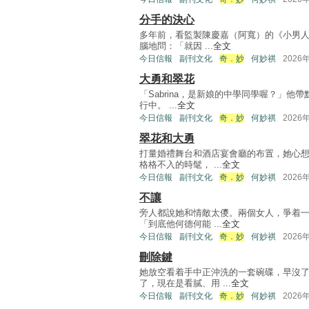
分手的決心
多年前，看監製陳慶嘉（阿寬）的《小男人
腦地問：「就因 ...
全文
今日信報
副刊文化
奇．妙
何妙祺
2026
大勇和翠花
「Sabrina，是新娘的中學同學喔？」
行中。 ...
全文
今日信報
副刊文化
奇．妙
何妙祺
2026
翠花和大勇
打量婚禮舞台和酒店宴會廳的布置，她心
格格不入的時髦， ...
全文
今日信報
副刊文化
奇．妙
何妙祺
2026
不讓
旁人都說她和情敵太儍。兩個女人，爭着
「到底他何德何能 ...
全文
今日信報
副刊文化
奇．妙
何妙祺
2026
刪除鍵
她放空看着手中正沖洗的一套碗碟，早沒
了，現在是看膩、用 ...
全文
今日信報
副刊文化
奇．妙
何妙祺
2026