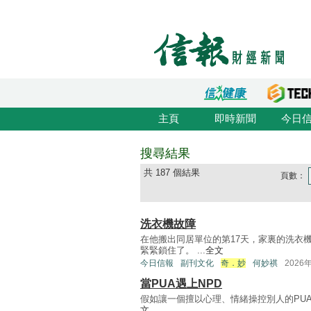
主頁
即時新聞
今日
搜尋結果
共 187 個結果
頁數：
洗衣機故障
在他搬出同居單位的第17天，家裏的洗衣
緊緊鎖住了。 ...
全文
今日信報
副刊文化
奇．妙
何妙祺
2026
當PUA遇上NPD
假如讓一個擅以心理、情緒操控別人的PUA（Pic
文