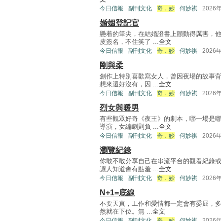
今日信報
副刊文化
奇．妙
何妙祺
2026
婚姻登記官
懸着的筆尖，在結婚證書上顫動得厲害，
皮簽名，不住笑了 ...
全文
今日信報
副刊文化
奇．妙
何妙祺
2026
剛與柔
創作上特別喜歡寫女人，曾因夜場的故事
想來還好沒有，因 ...
全文
今日信報
副刊文化
奇．妙
何妙祺
2026
烈女與暖男
有些觀眾好奇《夜王》的劇本，哪一場是
導演，女編劇則負 ...
全文
今日信報
副刊文化
奇．妙
何妙祺
2026
瀏覽紀錄
你敢不敢分享自己在串流平台的觀看紀錄
讓人知道會有點羞 ...
全文
今日信報
副刊文化
奇．妙
何妙祺
2026
N+1=底線
不要天真，工作和愛情都一定會有委屈，多
然就在下位。無 ...
全文
今日信報
副刊文化
奇．妙
何妙祺
2026