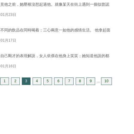
夢見他之前，她壓根沒想起過他。就像某天在街上遇到一個似曾認
年01月23日
不同的飲品在同時喝着；三心兩意一如他的感情生活。 他拿起面
年01月17日
為自己剛才的表現解說，女人依偎在他身上笑笑；她知道他說的都
年01月16日
1
2
3
4
5
6
7
8
9
...
10