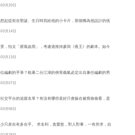
年03月20日
他想起從前在聖誕、生日時寫給他的小卡片，那個獨為他設計的佻
年03月14日
背景，怕太「腥風血雨」，考慮過推掉參與《夜王》的劇本。如今
年03月13日
哪位編劇的手筆？粗暴二分江湖的俠骨義氣必定出自兼任編劇的男
年03月07日
或社交平台的追蹤名單？有沒有哪些喜好只會躲在被窩偷偷看，是
年03月06日
少只差在有多在乎。 求名利，貪愛慾，對人對事，一有所求，自
年02月28日