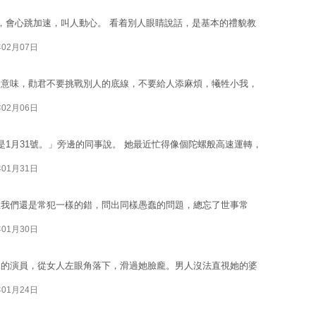
，會心跳加速，叫人動心。 看着別人眼睛說話，是基本的禮貌教
年02月07日
的意味，勸君不要挑戰別人的底線，不要給人添麻煩，犧牲小我，
年02月06日
是1月31號。」旁邊的同事說。 她最近忙得像個陀螺般高速運轉，
年01月31日
但我們還是常犯一樣的錯，問出同樣愚蠢的問題，總忘了世事常
年01月30日
練的演員，從女人左眼角落下，滑過她臉龐。男人沒法直視她的婆
年01月24日