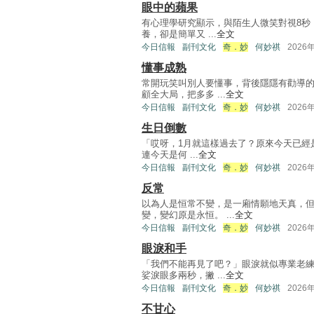
眼中的蘋果
有心理學研究顯示，與陌生人微笑對視8秒
養，卻是簡單又 ...
全文
今日信報
副刊文化
奇．妙
何妙祺
2026
懂事成熟
常開玩笑叫別人要懂事，背後隱隱有勸導
顧全大局，把多多 ...
全文
今日信報
副刊文化
奇．妙
何妙祺
2026
生日倒數
「哎呀，1月就這樣過去了？原來今天已經
連今天是何 ...
全文
今日信報
副刊文化
奇．妙
何妙祺
2026
反常
以為人是恒常不變，是一廂情願地天真，
變，變幻原是永恒。 ...
全文
今日信報
副刊文化
奇．妙
何妙祺
2026
眼淚和手
「我們不能再見了吧？」眼淚就似專業老
娑淚眼多兩秒，撇 ...
全文
今日信報
副刊文化
奇．妙
何妙祺
2026
不甘心