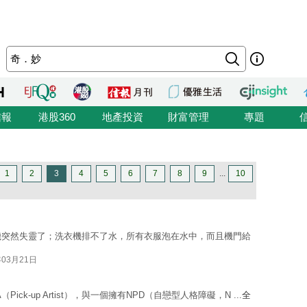
信報
港股360
地產投資
財富管理
專題
1
2
3
4
5
6
7
8
9
...
10
機突然失靈了；洗衣機排不了水，所有衣服泡在水中，而且機門給
年03月21日
k-up Artist），與一個擁有NPD（自戀型人格障礙，N ...
全