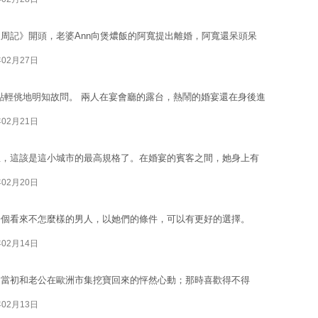
周記》開頭，老婆Ann向煲燶飯的阿寬提出離婚，阿寬還呆頭呆
年02月27日
他帶點輕佻地明知故問。 兩人在宴會廳的露台，熱鬧的婚宴還在身後進
年02月21日
想，這該是這小城市的最高規格了。在婚宴的賓客之間，她身上有
年02月20日
一個看來不怎麼樣的男人，以她們的條件，可以有更好的選擇。
年02月14日
了當初和老公在歐洲市集挖寶回來的怦然心動；那時喜歡得不得
年02月13日