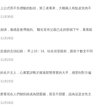
場上公式而不失禮貌的點頭，第三者看來，大概兩人有點皮笑肉不
年11月30日
崩潰，傷感是會滯後的。 醫生宣布父親已走的那個下午，看着親
年11月29日
忽過的念頭紀錄： 早上10︰14。站在浴室鏡前，眼前十數支不同
年11月23日
面的名片主人，心裏驚訝剛才握過那雙厚實的大手，感受到對方偏
年11月22日
怎麽看現在人們都拒絕成為戀愛腦，甚至不戀愛，認為這是女性主
年11月16日