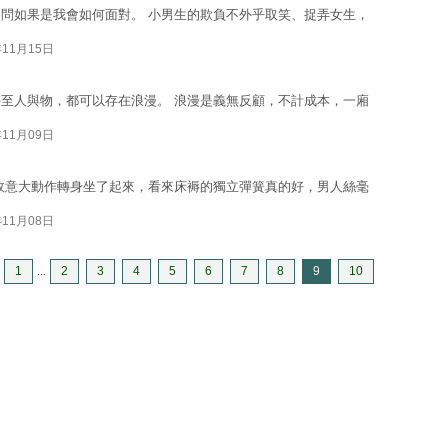
問如果是我會如何面對。 小男生的欺負不外乎取笑、捉弄女生，
年11月15日
至人與物，都可以存在浪漫。 浪漫是義無反顧，不計成本，一廂
年11月09日
故意大動作轉身坐了起來，看來床褥的獨立彈簧真的好，男人絲毫
年11月08日
1
...
2
3
4
5
6
7
8
9
10