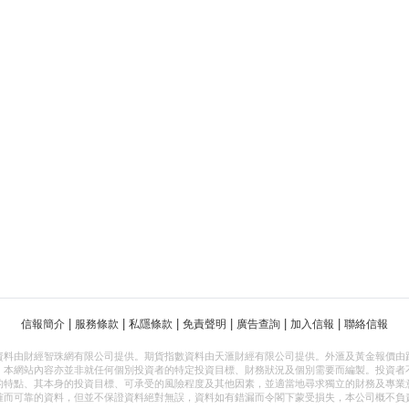
|
|
|
|
|
|
信報簡介
服務條款
私隱條款
免責聲明
廣告查詢
加入信報
聯絡信報
資料由財經智珠網有限公司提供。期貨指數資料由天滙財經有限公司提供。外滙及黃金報價由
，本網站內容亦並非就任何個別投資者的特定投資目標、財務狀況及個別需要而編製。投資者
的特點、其本身的投資目標、可承受的風險程度及其他因素，並適當地尋求獨立的財務及專業
確而可靠的資料，但並不保證資料絕對無誤，資料如有錯漏而令閣下蒙受損失，本公司概不負