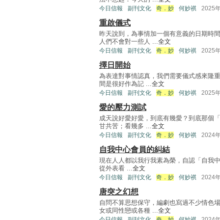
今日信報
副刊文化
奇．妙
何妙祺
2025
重啟儀式
昨天說到，為事情加一個有意義的日期時
人們不會對一些人 ...
全文
今日信報
副刊文化
奇．妙
何妙祺
2025
擇日開始
為表達對事情認真，我們需要儀式感來隆重
間是很好作為記 ...
全文
今日信報
副刊文化
奇．妙
何妙祺
2025
愛的壓力測試
成天說好愛好愛，到底有幾愛？到底那個「
甘共苦；看幾多 ...
全文
今日信報
副刊文化
奇．妙
何妙祺
2024
自我中心會員的糾結
現在人人都以我行我素為榮，自認「自我中心
從外表看 ...
全文
今日信報
副刊文化
奇．妙
何妙祺
2024
唐突之幻想
自問不算思想保守，編劇也寫過不少情色
女或同性戀或各種 ...
全文
今日信報
副刊文化
奇．妙
何妙祺
2024