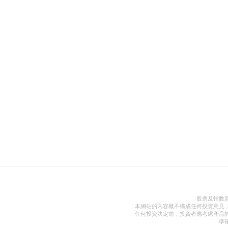
股票及指數
本網站的內容概不構成任何投資意見
任何投資決定前，投資者應考慮產品
準