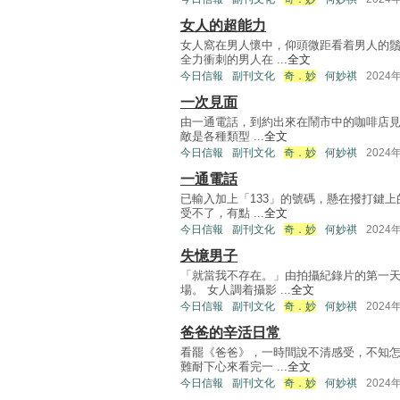
女人的超能力
女人窩在男人懷中，仰頭微距看着男人的
全力衝刺的男人在 ...
全文
今日信報
副刊文化
奇．妙
何妙祺
2024
一次見面
由一通電話，到約出來在鬧市中的咖啡店見
敵是各種類型 ...
全文
今日信報
副刊文化
奇．妙
何妙祺
2024
一通電話
已輸入加上「133」的號碼，懸在撥打鍵
受不了，有點 ...
全文
今日信報
副刊文化
奇．妙
何妙祺
2024
失憶男子
「就當我不存在。」由拍攝紀錄片的第一
場。 女人調着攝影 ...
全文
今日信報
副刊文化
奇．妙
何妙祺
2024
爸爸的辛活日常
看罷《爸爸》，一時間說不清感受，不知
難耐下心來看完一 ...
全文
今日信報
副刊文化
奇．妙
何妙祺
2024