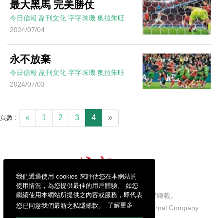
最大黑馬 完美勝仗
今日信報
副刊文化
字字珠璣
奧拉朱旺
2024/07/04
永不放棄
今日信報
副刊文化
字字珠璣
奧拉朱旺
2024/07/03
«
1
2
3
4
»
頁數：
我們透過使用 cookies 來評估您在本網站的
使用情況，為您提供最佳的用戶體驗。 如您
繼續使用本網站所提供之內容或服務，即代表
信報財經新聞有限公司版權所有，不得轉載。
您已同意我們最新之私隱條款。
了解更多
Copyright © 2026 Hong Kong Economic Journal Company