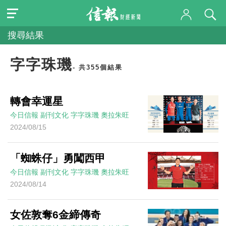
搜尋結果
字字珠璣
- 共355個結果
轉會幸運星
今日信報
副刊文化
字字珠璣
奧拉朱旺
2024/08/15
「蜘蛛仔」勇闖西甲
今日信報
副刊文化
字字珠璣
奧拉朱旺
2024/08/14
女佐敦奪6金締傳奇