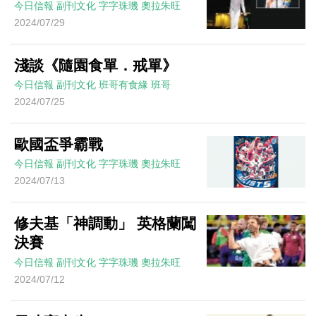
今日信報
副刊文化
字字珠璣
奧拉朱旺
2024/07/29
淺談《隨園食單．戒單》
今日信報
副刊文化
班哥有食緣
班哥
2024/07/25
歐國盃爭霸戰
今日信報
副刊文化
字字珠璣
奧拉朱旺
2024/07/13
修夫基「神調動」 英格蘭闖
決賽
今日信報
副刊文化
字字珠璣
奧拉朱旺
2024/07/12