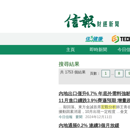
主頁
即時新聞
今日
搜尋結果
共 1753 個結果
頁數：
1
...
8
內地出口僅升6.7% 年底外需料強
11月進口續跌3.9%齊遜預期 增量
... 顯回落。東方金誠首席
宏觀分析
師王青
擾動因素消退，10月出現一定程度 ...
全文
今日信報
要聞
2024年12月11日
內地通脹0.2% 連續3個月放緩