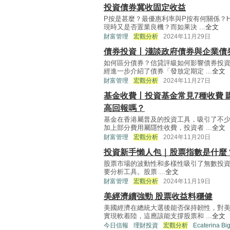
投資債券冀收固定收益
P按是甚麼？最優惠利率與P按有何關係？
現時又是否置業良機？而如果決 ...
全文
財富管理
宏觀分析
2024年11月29日
債券投資丨淺談政府債券與企業債
如何區分債券？信貸評級如何影響債券投
經進一步介紹了債券「發放定期定 ...
全文
財富管理
宏觀分析
2024年11月27日
基金收費丨投資基金常見7種收費 
高回報嗎？
基金在香港屬普及的投資工具，吸引了不
加上部分費用屬隱性收費，投資者 ...
全文
財富管理
宏觀分析
2024年11月20日
投資新手懶人包｜股票指數是什麼
股票市場的波動性和多樣性吸引了無數投
要分析工具。股票 ...
全文
財富管理
宏觀分析
2024年11月19日
美經濟續強勁 股票收益料穩健
美國經濟在總統大選後能否保持韌性，對
實現軟着陸，這應該能支撐股票和 ...
全文
今日信報
理財投資
宏觀分析
Ecaterina Bi