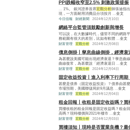
PPI跌幅收窄至2.5% 刺激政策提振
... 1%。 銀河證券首席
宏觀分析
師張迪指出
現，一方面耐用消費品分項按月 ...
全文
今日信報
財經新聞
2024年12月10日
網絡平台監管須鼓勵創新與增長
可以說，在大數據時代，儘管不同的網路
務範圍有很大的差別，比如有軟體 ...
全文
財富管理
宏觀分析
2024年12月08日
債息倒掛丨孳息曲線倒掛，經濟衰
為甚麼說美國可能出現經濟衰退？孳息曲
曲線復常，為甚麼說「經濟衰退日 ...
全文
財富管理
宏觀分析
2024年12月04日
固定收益投資丨進入利率下行周期
甚麼是債券（固定收益投資）？債券由甚
市場預期，美國聯儲局於9月議息 ...
全文
財富管理
宏觀分析
2024年12月04日
租金回報丨收租是固定收益嗎？買
買樓收租的租金回報是固定收益嗎？租金
高嗎？現時樓價與2021年樓市 ...
全文
財富管理
宏觀分析
2024年12月03日
買樓須知丨現時是否置業良機？最