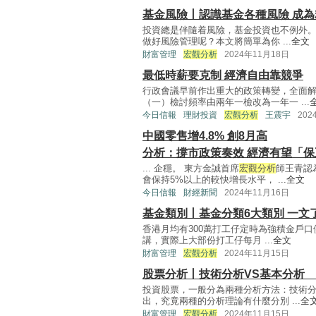
基金風險丨認識基金各種風險 成
投資總是伴隨着風險，基金投資也不例外
做好風險管理呢？本文將簡單為你 ...
全文
財富管理
宏觀分析
2024年11月18日
最低時薪要克制 經濟自由靠競爭
行政會議早前作出重大的政策轉變，全面
（一）檢討頻率由兩年一檢改為一年一 ...
今日信報
理財投資
宏觀分析
王震宇
202
中國零售增4.8% 創8月高
分析：撐市政策奏效 經濟有望「保
... 企穩。 東方金誠首席
宏觀分析
師王青認
會保持5%以上的較快增長水平， ...
全文
今日信報
財經新聞
2024年11月16日
基金類別丨基金分類6大類別 一文
香港月均有300萬打工仔定時為強積金戶
講，實際上大部份打工仔每月 ...
全文
財富管理
宏觀分析
2024年11月15日
股票分析丨技術分析VS基本分析
投資股票，一般分為兩種分析方法：技術
出，究竟兩種的分析理論有什麼分別 ...
全
財富管理
宏觀分析
2024年11月15日