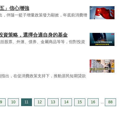
保五」信心增強
出，伴隨一籃子增量政策發力顯效，年底前消費增
投資策略，選擇合適自身的基金
包括股票、外滙、債券、金屬商品等等，但對投資
則指出，在促消費政策支持下，推動居民短期貸款
9
10
11
12
13
14
15
16
...
88