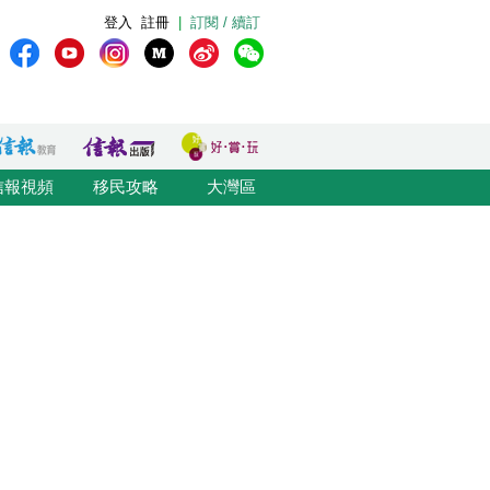
登入
註冊
|
訂閱 / 續訂
信報視頻
移民攻略
大灣區