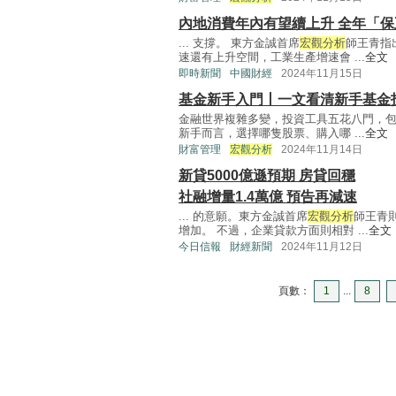
內地消費年內有望續上升 全年「
... 支撐。 東方金誠首席
宏觀分析
師王青指
速還有上升空間，工業生產增速會 ...
全文
即時新聞
中國財經
2024年11月15日
基金新手入門丨一文看清新手基金
金融世界複雜多變，投資工具五花八門，
新手而言，選擇哪隻股票、購入哪 ...
全文
財富管理
宏觀分析
2024年11月14日
新貸5000億遜預期 房貸回穩
社融增量1.4萬億 預告再減速
... 的意願。東方金誠首席
宏觀分析
師王青
增加。 不過，企業貸款方面則相對 ...
全文
今日信報
財經新聞
2024年11月12日
頁數：
1
...
8