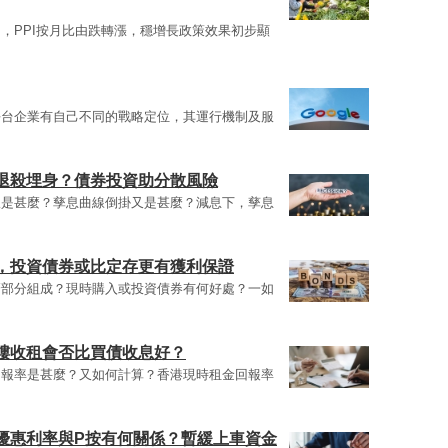
，PPI按月比由跌轉漲，穩增長政策效果初步顯
平台企業有自己不同的戰略定位，其運行機制及服
退殺埋身？債券投資助分散風險
線是甚麼？孳息曲線倒掛又是甚麼？減息下，孳息
，投資債券或比定存更有獲利保證
麼部分組成？現時購入或投資債券有何好處？一如
樓收租會否比買債收息好？
回報率是甚麼？又如何計算？香港現時租金回報率
優惠利率與P按有何關係？暫緩上車資金