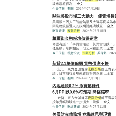
款市場報價利 ...
全文
今日信報
要聞
2024年07月16日
關注美股市場三大動力 優質增長
美國股市因人工智能熱潮及大選再度成為
兩黨總統候選人的政綱對經濟以至 ...
全文
財富管理
宏觀分析
2024年07月15日
華爾街金融板塊值得留意
俗語有話：「寧買當頭起，莫買當頭跌！
低吸納」剛剛相反，但套用在股票 ...
全文
今日信報
理財投資
宏觀分析
梁偉基
202
新貸2.1萬億偏弱 貨幣供應不振
... 億元。 東方金誠首席
宏觀分析
師王青表
續，目前城投新增融資監管仍然嚴 ...
全文
今日信報
要聞
2024年07月13日
內地通脹0.2% 添寬鬆條件
6月PPI跌0.8%符預期 降幅縮窄
... I走勢，東方金誠首席
宏觀分析
師王青表
按年升幅難以進一步擴大；暑假 ...
全文
今日信報
財經新聞
2024年07月11日
美國財赤債務增 危機迷思與現實