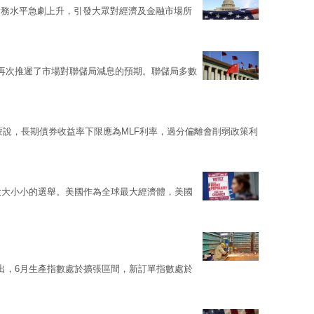
債務水平急劇上升，引發大眾對經濟及金融市場所
再次推遲了市場對聯儲局減息的預期。聯儲局多數
蒙說，長期債券收益率下限應為MLF利率，過分偏離會削弱政策利
大大小小的選舉。美國作為全球最大經濟體，美國
出，6月生產指數處於擴張區間，新訂單指數處於