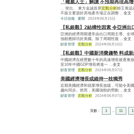
「權威人士」解讀 不預期再現高增
... 突出。 東方金誠首席
宏觀分析
師王青認
不振主要源於房地產市場正在調整 ...
全文
今日信報
要聞
2024年06月15日
【私銀觀】2結構性因素 令亞洲出
亞洲的經濟周期通常由出口周期主導。全
強韌應歸功於美國。除了周期性復 ...
全文
財富管理
宏觀分析
2024年06月10日
【私銀觀】中國新消費趨勢 料成
中國經濟在經歷數十年的高速增長後逐漸放
至10年中國GDP增長將進一 ...
全文
財富管理
宏觀分析
2024年06月07日
美國經濟增長或維持一枝獨秀
近期美國經濟和就業增長放緩，可能令美
趨向同步。然而，美國強勁的勞動 ...
全文
財富管理
宏觀分析
2024年06月07日
頁數：
1
...
11
1