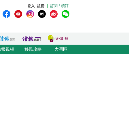
登入
註冊
|
訂閱 / 續訂
信報視頻
移民攻略
大灣區