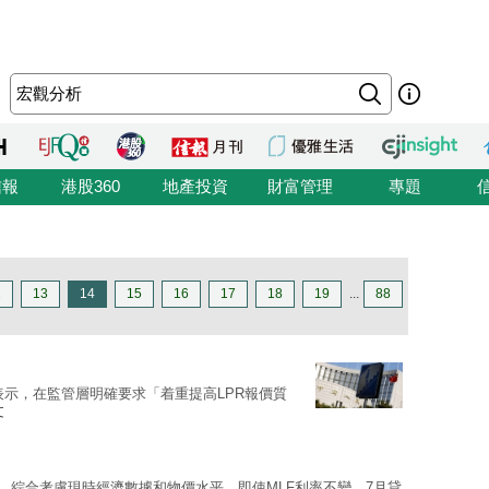
信報
港股360
地產投資
財富管理
專題
2
13
14
15
16
17
18
19
...
88
表示，在監管層明確要求「着重提高LPR報價質
文
，綜合考慮現時經濟數據和物價水平，即使MLF利率不變，7月貸