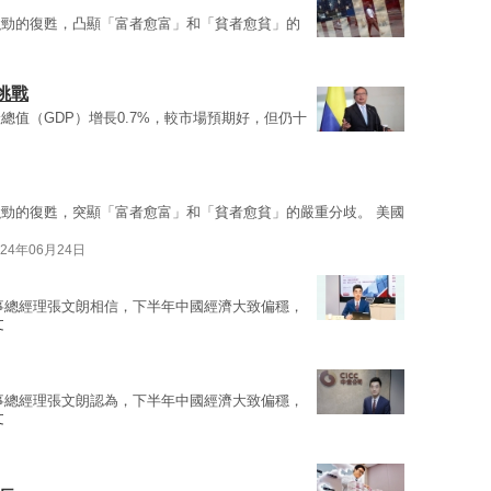
強勁的復甦，凸顯「富者愈富」和「貧者愈貧」的
挑戰
值（GDP）增長0.7%，較市場預期好，但仍十
勁的復甦，突顯「富者愈富」和「貧者愈貧」的嚴重分歧。 美國
024年06月24日
事總經理張文朗相信，下半年中國經濟大致偏穩，
文
事總經理張文朗認為，下半年中國經濟大致偏穩，
文