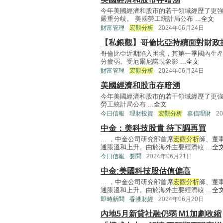
今年美國經濟和股市的若干領域經歷了更
嚴重分歧。 美國勞工統計局公布 ...
全文
財富管理
宏觀分析
2024年06月24日
【私銀觀】哥倫比亞持續面對財政
哥倫比亞近期陷入困境，其第一季國內生產總
分疲弱。受厄爾尼諾現象影 ...
全文
財富管理
宏觀分析
2024年06月24日
美國經濟和股市存暗湧
今年美國經濟和股市的若干領域經歷了更強
勞工統計局公布 ...
全文
今日信報
理財投資
宏觀分析
嘉信理財
2
中金：美科技股貴 待下調再買
... ，中金公司研究部首席
宏觀分析
師、董
通脹溫和上升。由於海外主要經濟較 ...
全
今日信報
要聞
2024年06月21日
中金:美國科技股估值偏高
... ，中金公司研究部首席
宏觀分析
師、董
通脹溫和上升。由於海外主要經濟較 ...
全
即時新聞
香港財經
2024年06月20日
內地5月新貸社融仍弱 M1加劇收縮