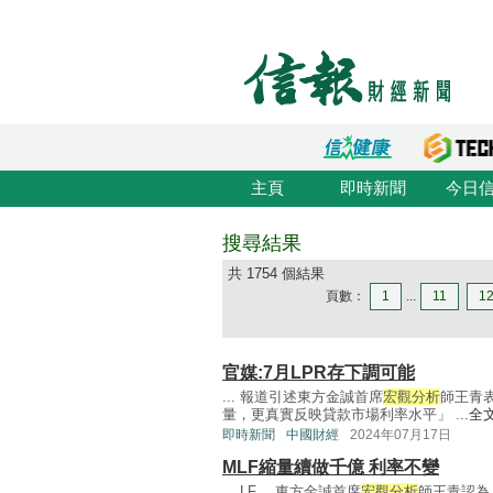
主頁
即時新聞
今日
搜尋結果
共 1754 個結果
頁數：
1
...
11
1
官媒:7月LPR存下調可能
... 報道引述東方金誠首席
宏觀分析
師王青
量，更真實反映貸款市場利率水平」 ...
全
即時新聞
中國財經
2024年07月17日
MLF縮量續做千億 利率不變
... LF。 東方金誠首席
宏觀分析
師王青認為