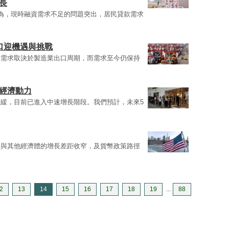
長
為，現時融資需求不足的問題突出，居民貸款需求
口迎機遇與挑戰
球需求取決於製造業出口周期，而需求至今仍保持
新經濟動力
緩，目前已進入中速增長階段。我們預計，未來5
國與其他經濟體的增長差距收窄，及貨幣政策路徑
2
13
14
15
16
17
18
19
...
88