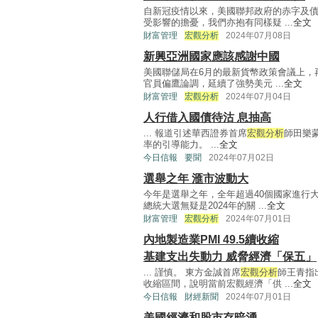
自新冠疫情以來，美國聯邦政府的赤字及
受影響的擔憂，我們亦抱有同樣疑 ...
全文
財富管理
宏觀分析
2024年07月08日
新興亞洲國家應該感謝中國
美國聯儲局在6月的最新貨幣政策會議上，
官員偏鷹論調，延續了強勢美元 ...
全文
財富管理
宏觀分析
2024年07月04日
人行借入國債待沽 息抽高
... 報道引述華西證券首席
宏觀分析
師田樂
率的引導能力。 ...
全文
今日信報
要聞
2024年07月02日
選舉之年 滙市波動大
今年是選舉之年，全年超過40個國家進行
總統大選無疑是2024年的關 ...
全文
財富管理
宏觀分析
2024年07月01日
內地製造業PMI 49.5續收縮
基建支出失動力 威脅經濟「保五」
... 謹慎。 東方金誠首席
宏觀分析
師王青指
收縮區間，說明當前宏觀經濟「供 ...
全文
今日信報
財經新聞
2024年07月01日
美國經濟和股市存暗湧