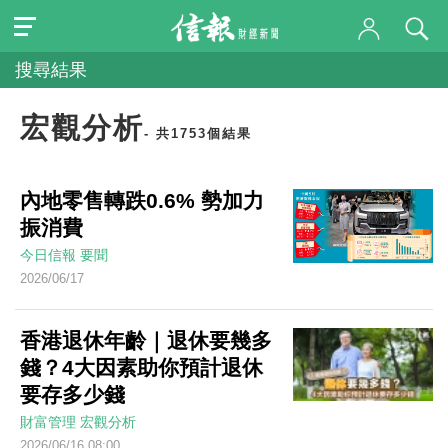
搜尋結果
宏觀分析
- 共1753個結果
內地零售轉跌0.6% 勢加力
振消費
今日信報
要聞
2026/06/17
香港退休年齡｜退休要幾多
錢？4大因素助你預計退休
要存多少錢
財富管理
宏觀分析
2026/06/16 08:00