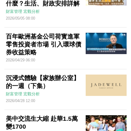
什麼？生活、財政安排詳解
財富管理
宏觀分析
2026/05/05 08:00
百年歐洲基金公司荷寳進軍
零售投資者市場 引入環球債
券收益策略
2026/04/29 06:00
沉浸式體驗【家族辦公室】
的一週（下集）
財富管理
宏觀分析
2026/04/28 12:00
美中交流生大縮 赴華1.5萬
變1700