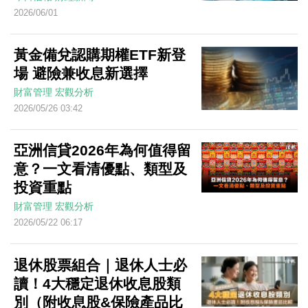
2026/06/01
黃金備兌認購期權ETF新登
場 避險兼收息新選擇
財富管理
宏觀分析
2026/05/26 03:42
亞洲信貸2026年為何值得留
意？一文看清優點、類型及
投資重點
財富管理
宏觀分析
2026/05/22 06:17
退休股票組合｜退休人士必
讀！4大穩定退休收息股類
別（附收息股&保險產品比