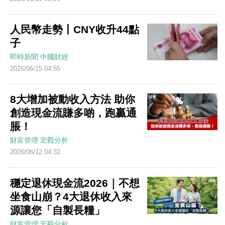
人民幣走勢丨CNY收升44點
子
即時新聞
中國財經
2026/06/15 04:55
8大增加被動收入方法 助你
創造現金流賺多啲，跑贏通
脹！
財富管理
宏觀分析
2026/06/12 04:32
穩定退休現金流2026｜不想
坐食山崩？4大退休收入來
源讓您「自製長糧」
財富管理
宏觀分析