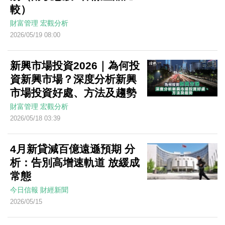
較）
財富管理
宏觀分析
2026/05/19 08:00
新興市場投資2026｜為何投
資新興市場？深度分析新興
市場投資好處、方法及趨勢
財富管理
宏觀分析
2026/05/18 03:39
4月新貸減百億遠遜預期 分
析：告別高增速軌道 放緩成
常態
今日信報
財經新聞
2026/05/15