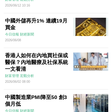
2026/06/12 10:16
中國外儲再升1% 連續19月
買金
今日信報
財經新聞
2026/06/08
香港人如何在內地買社保或
醫保？內地醫療及社保系統
一文看清
財富管理
宏觀分析
2026/06/02 08:00
中國製造業PMI降至50 創3
個月低
今日信報
財經新聞