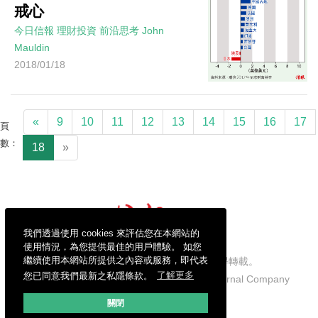
戒心
今日信報
理財投資
前沿思考
John
Mauldin
2018/01/18
«
9
10
11
12
13
14
15
16
17
頁
數：
18
»
我們透過使用 cookies 來評估您在本網站的
使用情況，為您提供最佳的用戶體驗。 如您
繼續使用本網站所提供之內容或服務，即代表
信報財經新聞有限公司版權所有，不得轉載。
您已同意我們最新之私隱條款。
了解更多
Copyright © 2026 Hong Kong Economic Journal Company
Limited. All rights reserved.
關閉