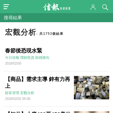
搜尋結果
宏觀分析
- 共1753個結果
春節後恐現水緊
今日信報
理財投資
財經路向
2018/02/05
【商品】需求主導 鋅有力再
上
財富管理
宏觀分析
2018/02/02 05:00