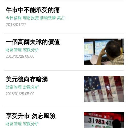
牛市中不能承受的痛
今日信報
理財投資
前瞻致勝
高占
2018/01/27
一個高爾夫球的價值
財富管理
宏觀分析
2018/01/25 05:00
美元後向存暗湧
財富管理
宏觀分析
2018/01/25 05:00
享受升市 勿忘風險
財富管理
宏觀分析