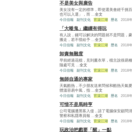
不是美女與廣告
美女沒有一定的標準，即使選美會經千挑
也可以入選」，而 ...
全文
今日信報
副刊文化
官滾江湖
歷名
2018
「大嘥鬼」繼續有得玩
有人說，錢可以解決的問題就不是問題，
搬走，若不惜給予 ...
全文
今日信報
副刊文化
官滾江湖
歷名
2018
卸責無難度
早前經過花檔，見到薰衣草，檔主說很易種，
隨處可見 ...
全文
今日信報
副刊文化
官滾江湖
歷名
2018
無師自通的專家
天氣酷熱，不少朋友送來問候和酷熱天氣
體溫容易中風，指 ...
全文
今日信報
副刊文化
官滾江湖
歷名
2018
可惜不是馬時亨
公司電腦遭黑客入侵，請了電腦保安顧問
警察和私隱專員報 ...
全文
今日信報
副刊文化
官滾江湖
歷名
2018
玩政治把戲要「醒」一點