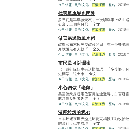
今日信報
副刊文化
官滾江湖
歷名
2018
找尋單車樂也困難
多年前是單車發燒友，一次騎單車上斜山
石膏，三個多月只 ...
全文
今日信報
副刊文化
官滾江湖
歷名
2018
做官易過做風水佬
政府公布六招房屋政策翌日，在一茶餐廳
月娥說若有人就「 ...
全文
今日信報
副刊文化
官滾江湖
歷名
2018
市民是可以理喻
七一遊行隊伍中有這樣標語：「多少恨，月
短標語，道出市 ...
全文
今日信報
副刊文化
官滾江湖
歷名
2018
小心勿做「老鼠」
美國總統身邊兩位要員接連受辱，白宮發
膳時遭反對者叫罵 ...
全文
今日信報
副刊文化
官滾江湖
歷名
2018
清理垃圾的私心
日本球迷在世界盃足球賽完場後主動收拾
體眼紅，說中國球 ...
全文
今日信報
副刊文化
官滾江湖
歷名
2018