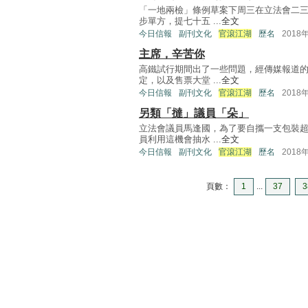
「一地兩檢」條例草案下周三在立法會二
步單方，提七十五 ...
全文
今日信報
副刊文化
官滾江湖
歷名
2018
主席，辛苦你
高鐵試行期間出了一些問題，經傳媒報道
定，以及售票大堂 ...
全文
今日信報
副刊文化
官滾江湖
歷名
2018
另類「撻」議員「朵」
立法會議員馬逢國，為了要自攜一支包裝
員利用這機會抽水 ...
全文
今日信報
副刊文化
官滾江湖
歷名
2018
頁數：
1
...
37
3