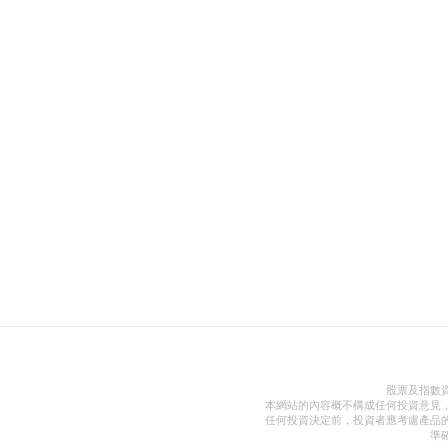
股票及指數
本網站的內容概不構成任何投資意見
任何投資決定前，投資者應考慮產品
準