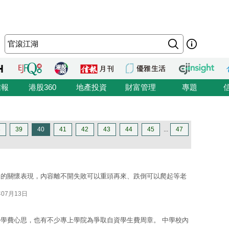
信報
港股360
地產投資
財富管理
專題
8
39
40
41
42
43
44
45
...
47
定的關懷表現，內容離不開失敗可以重頭再來、跌倒可以爬起等老
年07月13日
學費心思，也有不少專上學院為爭取自資學生費周章。 中學校內