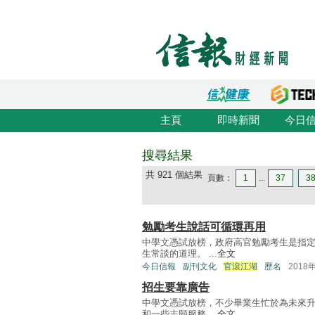
主頁
即時新聞
今日
搜尋結果
共 921 個結果
頁數：
1
...
37
3
勉勵考生說話可循環再用
中學文憑試放榜，政府高官勉勵考生是指
生常談的道理。 ...
全文
今日信報
副刊文化
官滾江湖
歷名
2018
招生要靠廣告
中學文憑試放榜，不少畢業生忙於為未來升
和一些志願服務 ...
全文