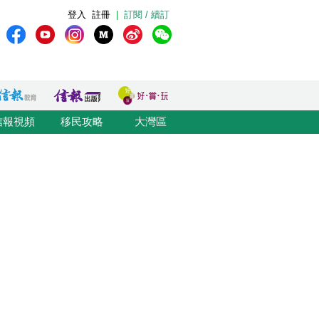
登入
註冊
|
訂閱 / 續訂
信報視頻
移民攻略
大灣區