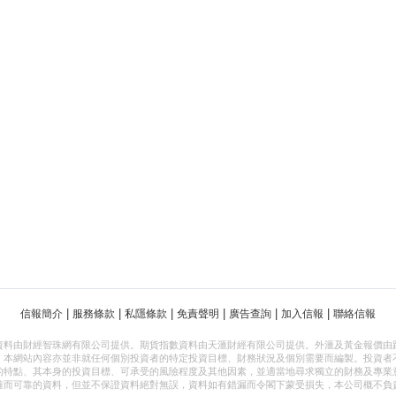
|
|
|
|
|
|
信報簡介
服務條款
私隱條款
免責聲明
廣告查詢
加入信報
聯絡信報
資料由財經智珠網有限公司提供。期貨指數資料由天滙財經有限公司提供。外滙及黃金報價由
，本網站內容亦並非就任何個別投資者的特定投資目標、財務狀況及個別需要而編製。投資者
的特點、其本身的投資目標、可承受的風險程度及其他因素，並適當地尋求獨立的財務及專業
確而可靠的資料，但並不保證資料絕對無誤，資料如有錯漏而令閣下蒙受損失，本公司概不負