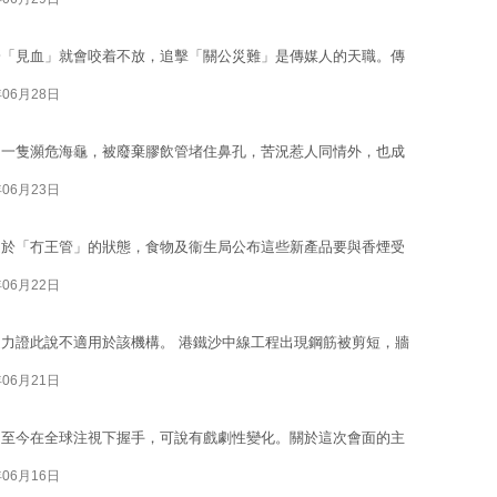
一「見血」就會咬着不放，追擊「關公災難」是傳媒人的天職。傳
年06月28日
加一隻瀕危海龜，被廢棄膠飲管堵住鼻孔，苦況惹人同情外，也成
年06月23日
處於「冇王管」的狀態，食物及衞生局公布這些新產品要與香煙受
年06月22日
力證此說不適用於該機構。 港鐵沙中線工程出現鋼筋被剪短，牆
年06月21日
，至今在全球注視下握手，可說有戲劇性變化。關於這次會面的主
年06月16日