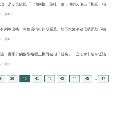
三讀，是泛民阻撓「一地兩檢」最後一役，他們又使出「拖延」獨
年06月02日
的有列車出軌、車輪磨損較預期嚴重、地下水滲漏致信號系統不穩
年06月01日
超過一百毫升的髮型啫喱上機而被指「撻朵」，立法會非建制派議
年05月31日
8
39
40
41
42
43
44
45
...
47