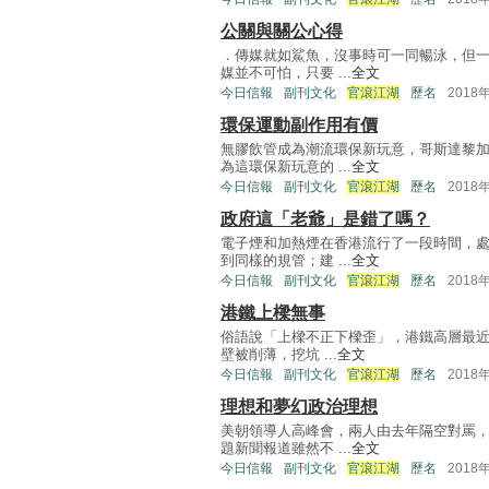
公關與關公心得
．傳媒就如鯊魚，沒事時可一同暢泳，但
媒並不可怕，只要 ...
全文
今日信報
副刊文化
官滾江湖
歷名
2018
環保運動副作用有價
無膠飲管成為潮流環保新玩意，哥斯達黎
為這環保新玩意的 ...
全文
今日信報
副刊文化
官滾江湖
歷名
2018
政府這「老爺」是錯了嗎？
電子煙和加熱煙在香港流行了一段時間，
到同樣的規管；建 ...
全文
今日信報
副刊文化
官滾江湖
歷名
2018
港鐵上樑無事
俗語說「上樑不正下樑歪」，港鐵高層最近
壁被削薄，挖坑 ...
全文
今日信報
副刊文化
官滾江湖
歷名
2018
理想和夢幻政治理想
美朝領導人高峰會，兩人由去年隔空對罵
題新聞報道雖然不 ...
全文
今日信報
副刊文化
官滾江湖
歷名
2018