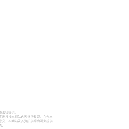
路透社提供。
不應只按本網站內容進行投資。在作出
意見。本網站及其資訊供應商竭力提供
責。