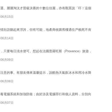
百選、層層淘汰才晉級決賽的十數位佳麗，亦有觀眾說「吓！這個
年06月15日
豪情壯語聽起來浮誇，但有可能，地產商收購舊樓遇住戶賴死不肯
年06月14日
只要每日澆水便可。想起在法國普羅旺斯（Provence）旅遊，
年06月09日
要注意的事。有朋友傳來溫馨提示，說酷熱天氣飲冰水和用冷水降
年06月08日
消毒電腦系統和加強防衞；由於涉及電腦罪行和個人資料，分別向
年06月07日