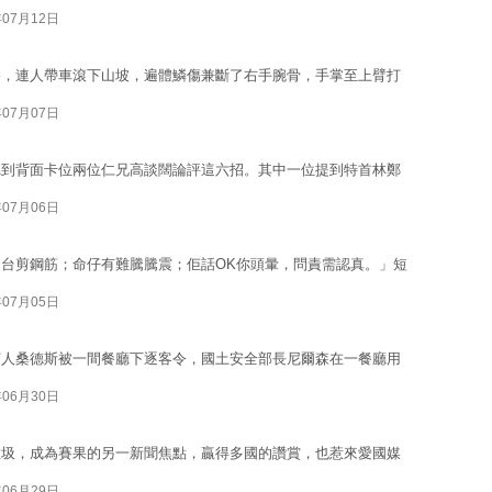
年07月12日
路，連人帶車滾下山坡，遍體鱗傷兼斷了右手腕骨，手掌至上臂打
年07月07日
聽到背面卡位兩位仁兄高談闊論評這六招。其中一位提到特首林鄭
年07月06日
台剪鋼筋；命仔有難騰騰震；佢話OK你頭暈，問責需認真。」短
年07月05日
言人桑德斯被一間餐廳下逐客令，國土安全部長尼爾森在一餐廳用
年06月30日
垃圾，成為賽果的另一新聞焦點，贏得多國的讚賞，也惹來愛國媒
年06月29日