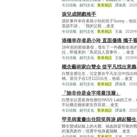
今日信報
副刊文化
客來相訪
譚淑美
202
孩兒成開戲推手
源於事件幸存者易小玲的長子Sunny，他
直認不諱，「我的父親 ...
全文
今日信報
副刊文化
客來相訪
王嵐
2026
港殤幸存者易小玲 直面傷痛 攜子
16年前的那個暑假，發生了一件轟動全港
拉，即後來的「馬尼拉人質事件」 ...
全文
今日信報
副刊文化
客來相訪
王嵐
2026
概念藝術家白雙全 從平凡找出意義
白雙全甫出生，注定要在平凡生活中找出
稱。當兒子在1月11日出生，他就 ...
全文
今日信報
副刊文化
客來相訪
譚淑美
202
「除非你是金字塔最頂層」
白雙全以受薪身份擔任HASS Lab的工
不比概念藝術家生存容易 ...
全文
今日信報
副刊文化
客來相訪
譚淑美
202
罕見病童畫出住院笑與淚 綁起醫生
醫生變成砧板上的火雞、抽血師是可敬的戰
的鬼馬創作；現實中他身處隔離 ...
全文
今日信報
副刊文化
客來相訪
王嵐
2026