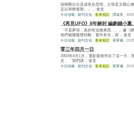
張曉剛出生及成長在昆明，父母是文職公
足以舉辦展覽。」 ...
全文
今日信報
副刊文化
客來相訪
譚淑美
202
《再見UFO》8年解封 編劇錢小
「不是夢境，真的有這種東西……」據《
他們被隆隆聲吵醒，窗外有光，探 ...
全文
今日信報
副刊文化
客來相訪
黃翠儀
202
零三年四月一日
2003年4月1月，電影最後停在了這一天
史，「我們講 ...
全文
今日信報
副刊文化
客來相訪
黃翠儀
202