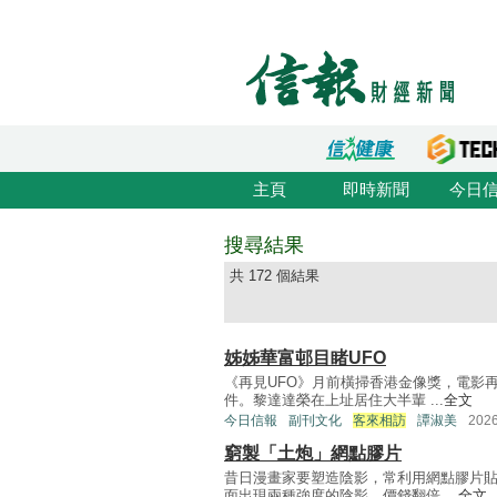
主頁
即時新聞
今日
搜尋結果
共 172 個結果
姊姊華富邨目睹UFO
《再見UFO》月前橫掃香港金像獎，電影
件。黎達達榮在上址居住大半輩 ...
全文
今日信報
副刊文化
客來相訪
譚淑美
202
窮製「土炮」網點膠片
昔日漫畫家要塑造陰影，常利用網點膠片
面出現兩種強度的陰影，價錢翻倍 ...
全文