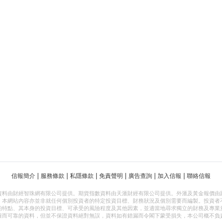
|
|
|
|
|
|
信報簡介
服務條款
私隱條款
免責聲明
廣告查詢
加入信報
聯絡信報
資料由財經智珠網有限公司提供。期貨指數資料由天滙財經有限公司提供。外滙及黃金報價由
，本網站內容亦並非就任何個別投資者的特定投資目標、財務狀況及個別需要而編製。投資者
的特點、其本身的投資目標、可承受的風險程度及其他因素，並適當地尋求獨立的財務及專業
確而可靠的資料，但並不保證資料絕對無誤，資料如有錯漏而令閣下蒙受損失，本公司概不負