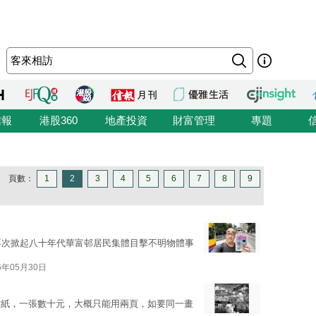
信報
港股360
地產投資
財富管理
專題
頁數：
1
2
3
4
5
6
7
8
9
再次掀起八十年代華富邨居民集體目擊不明物體事
6年05月30日
貼紙，一張數十元，大概只能用兩頁，如要同一畫