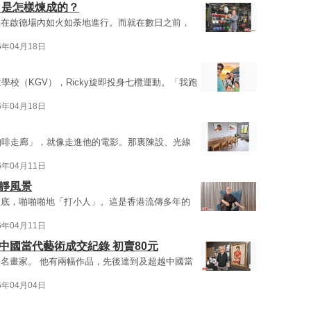
」是怎樣煉成的？
正在啟德場內如火如荼地進行。而就在數日之前，
6年04月18日
學校（KGV），Ricky旋即投身七欖運動。「我跑
6年04月18日
咖啡走廊」，就像走進他的電影。那裏陳設、光線
6年04月11日
靜風景
鞋底，啪啪啪地「打小人」。這是香港流傳多年的
6年04月11日
中國當代藝術成交紀錄 初賣80元
名畫家。 他有兩幅作品，先後達到及超越中國當
6年04月04日