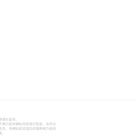
路透社提供。
不應只按本網站內容進行投資。在作出
意見。本網站及其資訊供應商竭力提供
責。