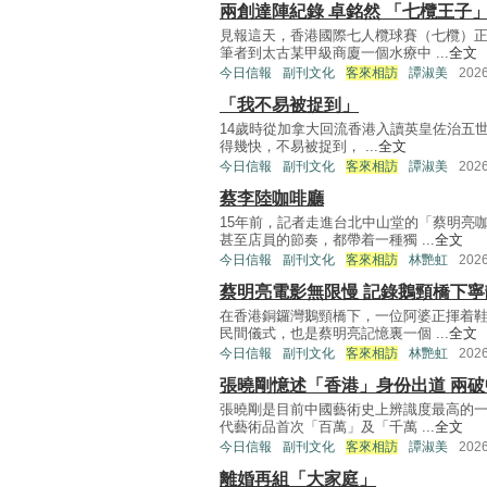
兩創達陣紀錄 卓銘然 「七欖王子
見報這天，香港國際七人欖球賽（七欖）
筆者到太古某甲級商廈一個水療中 ...
全文
今日信報
副刊文化
客來相訪
譚淑美
202
「我不易被捉到」
14歲時從加拿大回流香港入讀英皇佐治五世
得幾快，不易被捉到， ...
全文
今日信報
副刊文化
客來相訪
譚淑美
202
蔡李陸咖啡廳
15年前，記者走進台北中山堂的「蔡明亮
甚至店員的節奏，都帶着一種獨 ...
全文
今日信報
副刊文化
客來相訪
林艷虹
202
蔡明亮電影無限慢 記錄鵝頸橋下寧
在香港銅鑼灣鵝頸橋下，一位阿婆正揮着
民間儀式，也是蔡明亮記憶裏一個 ...
全文
今日信報
副刊文化
客來相訪
林艷虹
202
張曉剛憶述「香港」身份出道 兩破
張曉剛是目前中國藝術史上辨識度最高的一
代藝術品首次「百萬」及「千萬 ...
全文
今日信報
副刊文化
客來相訪
譚淑美
202
離婚再組「大家庭」