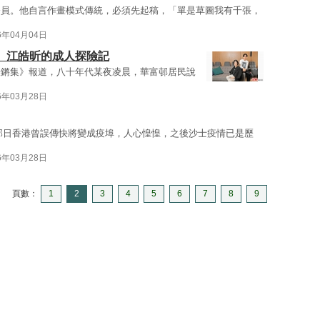
務員。他自言作畫模式傳統，必須先起稿，「單是草圖我有千張，
6年04月04日
蕙、江皓昕的成人探險記
鏗鏘集》報道，八十年代某夜凌晨，華富邨居民說
6年03月28日
，那日香港曾誤傳快將變成疫埠，人心惶惶，之後沙士疫情已是歷
6年03月28日
頁數：
1
2
3
4
5
6
7
8
9