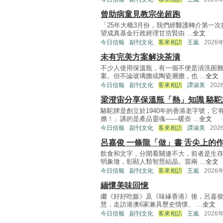
曾助病童見教宗坐超跑
「25年大概3月份，我們經醫護轉介第一
望成真基金行政經理甘浩賢由 ...
全文
今日信報
副刊文化
客來相訪
王嵐
2026
未有完美方案解決茶漬
不少人使用保溫瓶，有一個不便是清洗困難
案。但不論玻璃膽或陶瓷層膽，也 ...
全文
今日信報
副刊文化
客來相訪
譚淑美
202
梁澄宙分享保溫瓶「熱」知識 駱
駱駝牌是創立於1940年的香港老字號，它
膽！」講的是產品靈魂——暖壺 ...
全文
今日信報
副刊文化
客來相訪
譚淑美
202
呂嘉俊 一條龍「做」書 舌尖上的
飲食和文字，分開看關連不大，前者是生
明象徵，彰顯人類智慧結晶。當兩 ...
全文
今日信報
副刊文化
客來相訪
王嵐
2026
緬懷美味回憶
繼《好好吃飯》及《味緣香港》後，呂嘉
慧，走訪港澳6家兼具歷史情懷、 ...
全文
今日信報
副刊文化
客來相訪
王嵐
2026