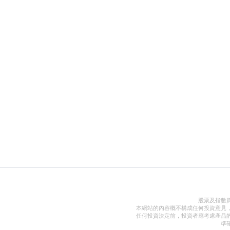
股票及指數
本網站的內容概不構成任何投資意見
任何投資決定前，投資者應考慮產品
準