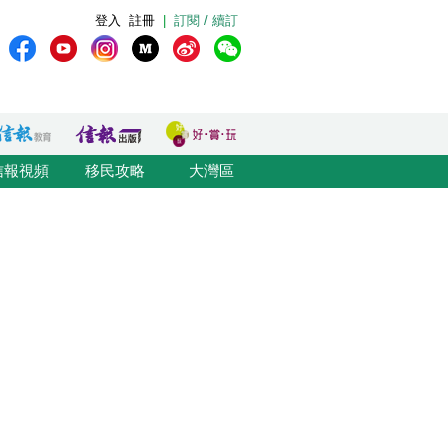
登入
註冊
|
訂閱 / 續訂
信報視頻
移民攻略
大灣區