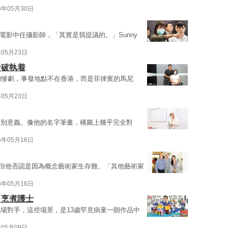
6年05月30日
在電影中任攝影師，「其實是我提議的。」Sunny
年05月23日
看破執着
的慘劇，事發地點不在香港，而是菲律賓的馬尼
年05月23日
特別意義。像他的名字筆畫，構圖上幾乎完全對
6年05月16日
作，但他否認是因為概念藝術家生存難。「其他藝術家
6年05月16日
 烹煮護士
場對⼿，這些場景，是13歲罕見病童一朗作品中
年05月09日