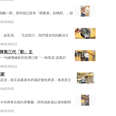
次接觸一朗，當時他已經有『開畫展』的構想。」願
年05月09日
，如茶漬。 「完全防污，我們還未找到解決方
6年05月02日
駝牌第三代「駝」主
有一句繪聲繪影的宣傳口號「一味靠滾 認真好
6年05月02日
作家
存必須，卻又為最基本的滿足愉悅來源；後者是文
年04月25日
俊今年將筆尖指向茶餐廳，與同為飲食記者的劉明
年04月25日