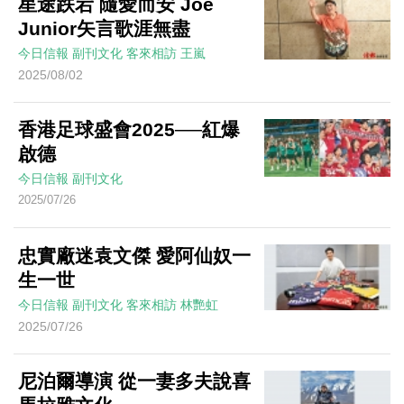
星途跌宕 隨愛而安 Joe
Junior矢言歌涯無盡
今日信報
副刊文化
客來相訪
王嵐
2025/08/02
香港足球盛會2025──紅爆
啟德
今日信報
副刊文化
2025/07/26
忠實廠迷袁文傑 愛阿仙奴一
生一世
今日信報
副刊文化
客來相訪
林艷虹
2025/07/26
尼泊爾導演 從一妻多夫說喜