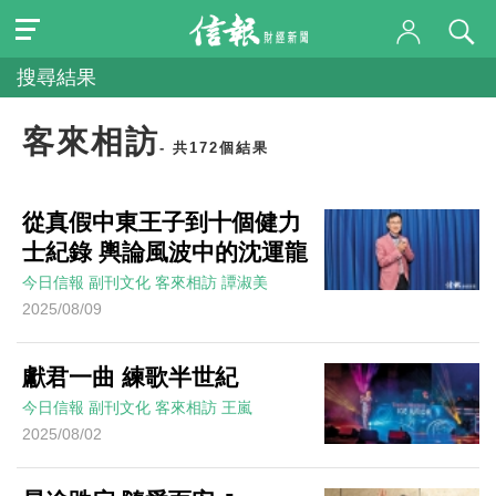
搜尋結果
客來相訪
- 共172個結果
從真假中東王子到十個健力
士紀錄 輿論風波中的沈運龍
今日信報
副刊文化
客來相訪
譚淑美
2025/08/09
獻君一曲 練歌半世紀
今日信報
副刊文化
客來相訪
王嵐
2025/08/02