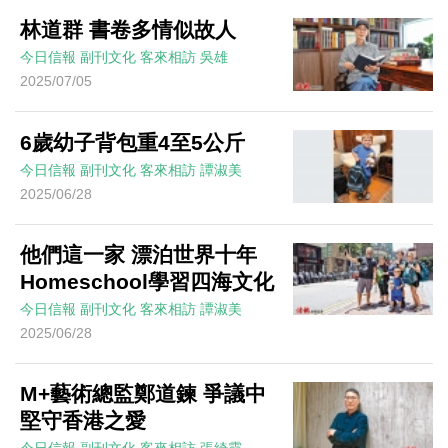
林道群 書卷多情似故人
今日信報
副刊文化
客來相訪
吳雄
2025/07/05
6歲幼子背包重4至5公斤
今日信報
副刊文化
客來相訪
譚淑美
2025/06/28
他們這一家 漂泊世界十年
Homeschool學習四海文化
今日信報
副刊文化
客來相訪
譚淑美
2025/06/28
M+藝術總監鄭道鍊 爭議中
堅守香港之愛