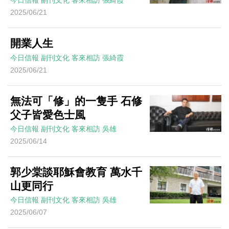
今日信報
副刊文化
客來相訪
張綺霞
2025/06/21
開業人生
今日信報
副刊文化
客來相訪
張綺霞
2025/06/21
無法可「修」的一隻手 石修
父子皆愛色士風
今日信報
副刊文化
客來相訪
吳雄
2025/06/14
郭少棠談耶穌會教育 萬水千
山更同行
今日信報
副刊文化
客來相訪
吳雄
2025/06/07