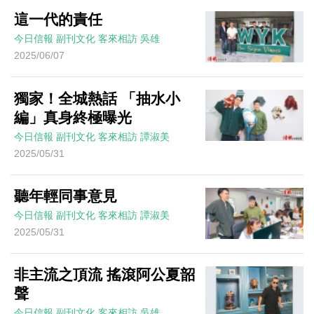
這一代的責任
今日信報
副刊文化
客來相訪
吳雄
2025/06/07
獨家！全城熱話 「抽水小
編」真身終極曝光
今日信報
副刊文化
客來相訪
譚淑美
2025/05/31
聽年輕同事意見
今日信報
副刊文化
客來相訪
譚淑美
2025/05/31
非主流之頂流 搖滾阿公夏韶
聲
今日信報
副刊文化
客來相訪
吳雄