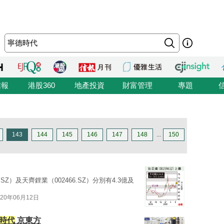
信報
港股360
地產投資
財富管理
專題
143
144
145
146
147
148
...
150
0.SZ）及天齊鋰業（002466.SZ）分別有4.3億及
020年06月12日
時代
京東方