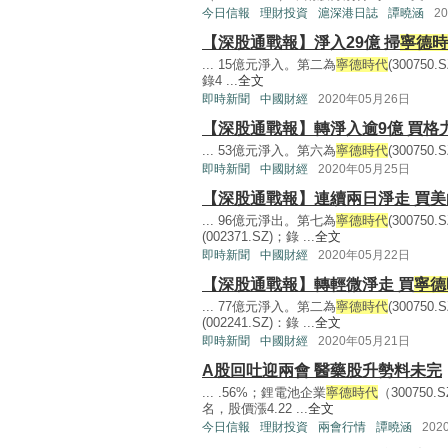
今日信報
理財投資
滬深港日誌
譚曉涵
2
【深股通戰報】淨入29億 掃
寧德時
... 15億元淨入。第二為
寧德時代
(30075
錄4 ...
全文
即時新聞
中國財經
2020年05月26日
【深股通戰報】轉淨入逾9億 買格
... 53億元淨入。第六為
寧德時代
(300750
即時新聞
中國財經
2020年05月25日
【深股通戰報】連續兩日淨走 買美
... 96億元淨出。第七為
寧德時代
(30075
(002371.SZ)；錄 ...
全文
即時新聞
中國財經
2020年05月22日
【深股通戰報】轉輕微淨走 買
寧德
... 77億元淨入。第二為
寧德時代
(30075
(002241.SZ)：錄 ...
全文
即時新聞
中國財經
2020年05月21日
A股回吐迎兩會 醫藥股升勢料未完
... .56%；鋰電池企業
寧德時代
（30075
名，股價漲4.22 ...
全文
今日信報
理財投資
兩會行情
譚曉涵
202