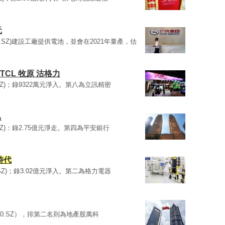
元
750.SZ)建設工廠提供電池，並會在2021年量產，估
CL 牧原 沽格力
0.SZ)；錄9322萬元淨入。第八為立訊精密
A
0.SZ)：錄2.75億元淨走。第四為平安銀行
時代
50.SZ)；錄3.02億元淨入。第二為格力電器
750.SZ），排第二名則為地產股萬科