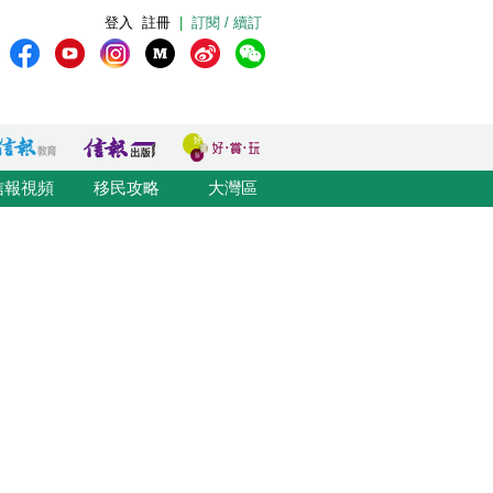
登入
註冊
|
訂閱 / 續訂
信報視頻
移民攻略
大灣區