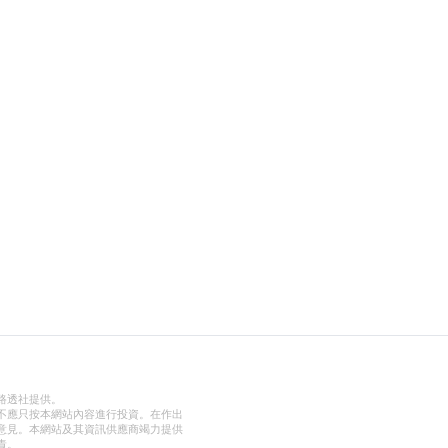
路透社提供。
不應只按本網站內容進行投資。在作出
意見。本網站及其資訊供應商竭力提供
責。