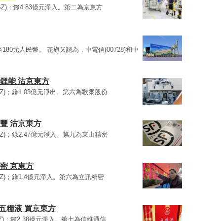
0.SZ)；錄4.83億元淨入。第二為京東方
180元人民幣。 花旗又認為，中電信(00728)和中
鋰能 沽京東方
0.SZ)；錄1.03億元淨出。第六為歌爾股份
豐 沽京東方
0.SZ)；錄2.47億元淨入。第九為東山精密
密 京東方
0.SZ)；錄1.4億元淨入。第六為立訊精密
沽五糧液 買京東方
0.SZ)；錄2.38億元淨入。第七為信維通信