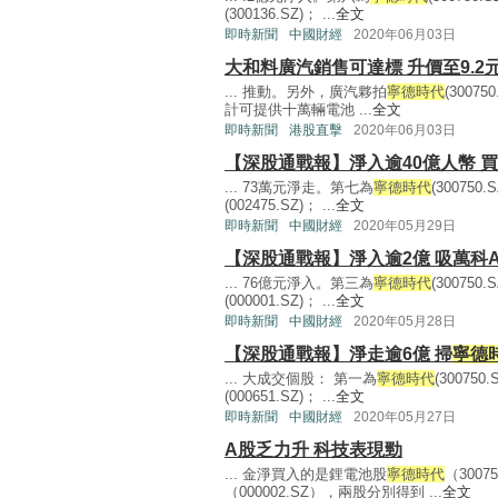
(300136.SZ)； ...
全文
即時新聞
中國財經
2020年06月03日
大和料廣汽銷售可達標 升價至9.2
... 推動。另外，廣汽夥拍
寧德時代
(300
計可提供十萬輛電池 ...
全文
即時新聞
港股直擊
2020年06月03日
【深股通戰報】淨入逾40億人幣 買T
... 73萬元淨走。第七為
寧德時代
(30075
(002475.SZ)； ...
全文
即時新聞
中國財經
2020年05月29日
【深股通戰報】淨入逾2億 吸萬科
... 76億元淨入。第三為
寧德時代
(30075
(000001.SZ)； ...
全文
即時新聞
中國財經
2020年05月28日
【深股通戰報】淨走逾6億 掃
寧德
... 大成交個股： 第一為
寧德時代
(3007
(000651.SZ)； ...
全文
即時新聞
中國財經
2020年05月27日
A股乏力升 科技表現勁
... 金淨買入的是鋰電池股
寧德時代
（300
（000002.SZ），兩股分別得到 ...
全文