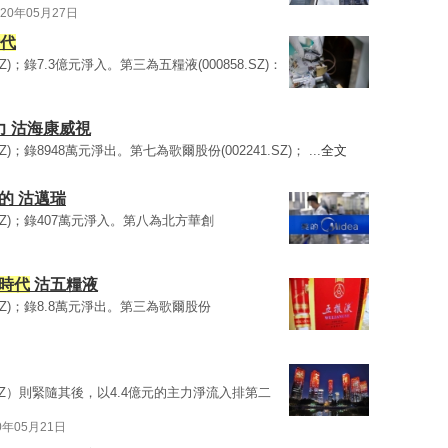
020年05月27日
代
0.SZ)；錄7.3億元淨入。第三為五糧液(000858.SZ)：
力 沽海康威視
.SZ)；錄8948萬元淨出。第七為歌爾股份(002241.SZ)； ...
全文
的 沽邁瑞
0.SZ)；錄407萬元淨入。第八為北方華創
時代
沽五糧液
0.SZ)；錄8.8萬元淨出。第三為歌爾股份
0.SZ）則緊隨其後，以4.4億元的主力淨流入排第二
0年05月21日