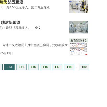
時代
沽五糧液
0.SZ)；錄4.56億元淨入。第二為五糧液
 續沽新希望
.SZ)；錄5715萬元淨入。 ...
全文
SZ）。 內地中央政治局上月中會議已強調，要積極擴大
年05月19日
143
144
145
146
147
148
...
150