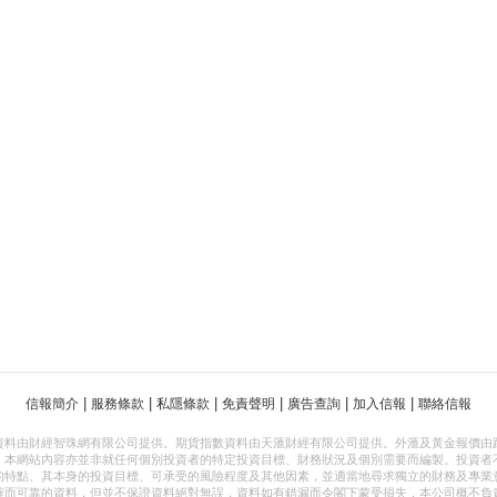
|
|
|
|
|
|
信報簡介
服務條款
私隱條款
免責聲明
廣告查詢
加入信報
聯絡信報
資料由財經智珠網有限公司提供。期貨指數資料由天滙財經有限公司提供。外滙及黃金報價由
，本網站內容亦並非就任何個別投資者的特定投資目標、財務狀況及個別需要而編製。投資者
的特點、其本身的投資目標、可承受的風險程度及其他因素，並適當地尋求獨立的財務及專業
確而可靠的資料，但並不保證資料絕對無誤，資料如有錯漏而令閣下蒙受損失，本公司概不負