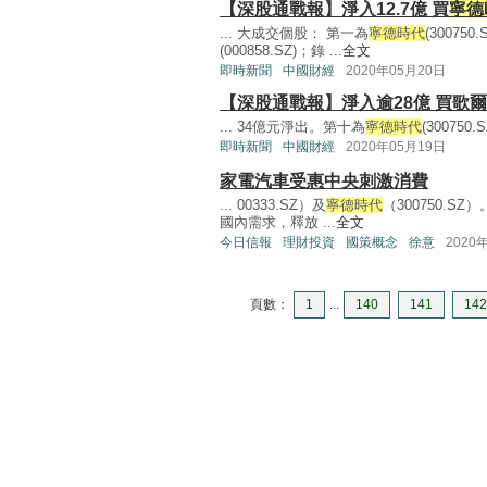
【深股通戰報】淨入12.7億 買
寧德
... 大成交個股： 第一為
寧德時代
(30075
(000858.SZ)；錄 ...
全文
即時新聞
中國財經
2020年05月20日
【深股通戰報】淨入逾28億 買歌爾
... 34億元淨出。第十為
寧德時代
(300750
即時新聞
中國財經
2020年05月19日
家電汽車受惠中央刺激消費
... 00333.SZ）及
寧德時代
（300750.
國內需求，釋放 ...
全文
今日信報
理財投資
國策概念
徐意
2020
頁數：
1
...
140
141
142