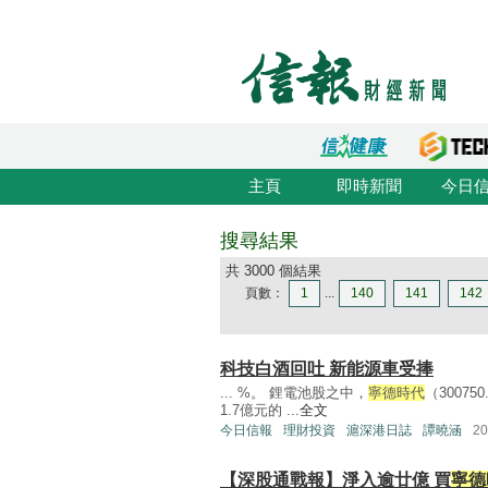
主頁
即時新聞
今日
搜尋結果
共 3000 個結果
頁數：
1
...
140
141
142
科技白酒回吐 新能源車受捧
... %。 鋰電池股之中，
寧德時代
（30075
1.7億元的 ...
全文
今日信報
理財投資
滬深港日誌
譚曉涵
2
【深股通戰報】淨入逾廿億 買
寧德