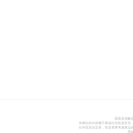
股票及指數
本網站的內容概不構成任何投資意見
任何投資決定前，投資者應考慮產品
準